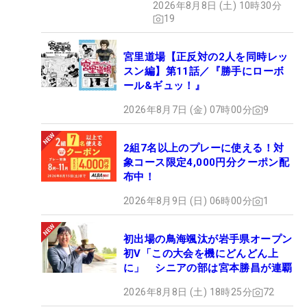
2026年8月8日 (土) 10時30分
19
宮里道場【正反対の2人を同時レッ
スン編】第11話／『勝手にローボ
ール&ギュッ！』
2026年8月7日 (金) 07時00分
9
2組7名以上のプレーに使える！対
象コース限定4,000円分クーポン配
布中！
2026年8月9日 (日) 06時00分
1
初出場の鳥海颯汰が岩手県オープン
初V「この大会を機にどんどん上
に」 シニアの部は宮本勝昌が連覇
2026年8月8日 (土) 18時25分
72