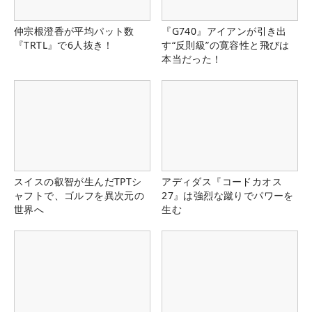
仲宗根澄香が平均パット数
『G740』アイアンが引き出
『TRTL』で6人抜き！
す“反則級”の寛容性と飛びは
本当だった！
スイスの叡智が生んだTPTシ
アディダス『コードカオス
ャフトで、ゴルフを異次元の
27』は強烈な蹴りでパワーを
世界へ
生む