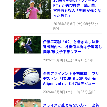
2006年発売の『ツアーAD
PT』が再び脚光 脇元華、
穴井詩も投入「初速が強くな
った感じ」
2026年8月8日 (土) 08時56分
4
伊藤二花は「69」と巻き返し決勝
進出圏内へ 谷田侑里香は予選落ち
濃厚/米女子下部ツアー
2026年8月8日 (土) 10時15分
1
全周アライメントを初搭載！ ブリ
ヂストン『TOUR B JGR Roll-in
Alignment』、8月7日デビュー
2026年8月8日 (土) 11時35分
13
スライスが止まらない人へ！ 全英