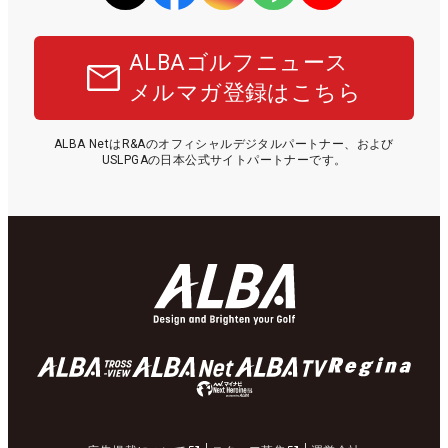
ALBAゴルフニュース
メルマガ登録はこちら
ALBA NetはR&Aのオフィシャルデジタルパートナー、および
USLPGAの日本公式サイトパートナーです。