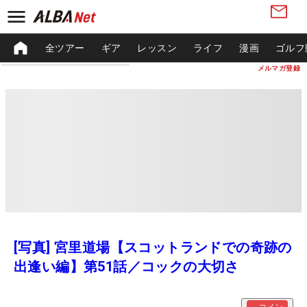
全ツアー
ギア
レッスン
ライフ
漫画
ゴルフ
メルマガ登録
[写真] 宮里道場【スコットランドでの奇跡の
出逢い編】第51話／コックの大切さ