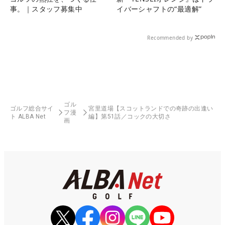
事。｜スタッフ募集中
イバーシャフトの“最適解”
Recommended by
ゴル
ゴルフ総合サイ
宮里道場【スコットランドでの奇跡の出逢い
フ漫
ト ALBA Net
編】第51話／コックの大切さ
画