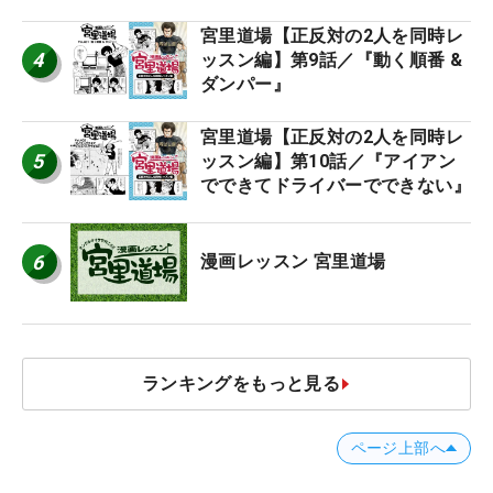
宮里道場【正反対の2人を同時レ
4
ッスン編】第9話／『動く順番 &
ダンパー』
宮里道場【正反対の2人を同時レ
5
ッスン編】第10話／『アイアン
でできてドライバーでできない』
6
漫画レッスン 宮里道場
ランキングをもっと見る
ページ上部へ