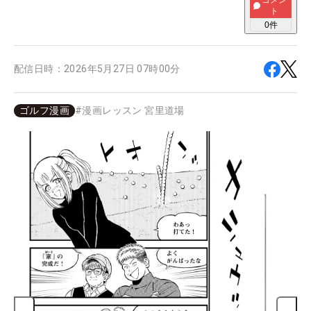
コメン
ト
0
件
配信日時：
2026年5月27日 07時00分
ゴルフ漫画
#
漫画レッスン 宮里道場