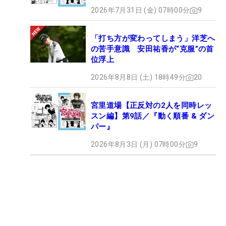
2026年7月31日 (金) 07時00分
9
「打ち方が変わってしまう」洋芝へ
の苦手意識 安田祐香が“克服”の首
位浮上
2026年8月8日 (土) 18時49分
20
宮里道場【正反対の2人を同時レッ
スン編】第9話／『動く順番 & ダン
パー』
2026年8月3日 (月) 07時00分
9