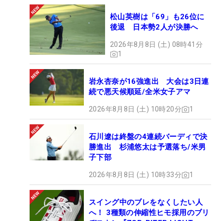
松山英樹は「69」も26位に
後退 日本勢2人が決勝へ
2026年8月8日 (土) 08時41分
1
岩永杏奈が16強進出 大会は3日連
続で悪天候順延/全米女子アマ
2026年8月8日 (土) 10時20分
1
石川遼は終盤の4連続バーディで決
勝進出 杉浦悠太は予選落ち/米男
子下部
2026年8月8日 (土) 10時33分
1
スイング中のブレをなくしたい人
へ！ 3種類の伸縮性ヒモ採用のブリ