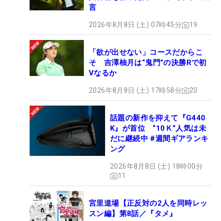
言
2026年8月8日 (土) 07時45分
19
「欲が出せない」コースだからこ
そ 吉澤柚月は“鬼門”の決勝Rで初
Vなるか
2026年8月8日 (土) 17時58分
20
話題の新作を抑えて『G440
K』が首位 “10Ｋ”人気は未
だに継続中 #週間ギアランキ
ング
2026年8月8日 (土) 18時00分
11
宮里道場【正反対の2人を同時レッ
スン編】第8話／『タメ』