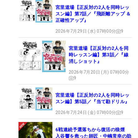
宮里道場【正反対の2人を同時レッ
スン編】第7話／『飛距離アップ ＆
正確性アップ』
2026年7月29日 (水) 07時00分
9
宮里道場【正反対の2人を同
時レッスン編】第3話／『線
消しショット』
2026年7月20日 (月) 07時00分
9
宮里道場【正反対の2人を同時レッ
スン編】第5話／『当て勘ドリル』
2026年7月24日 (金) 07時00分
9
6戦連続予選落ちから復活の狼煙
入谷響を救った師匠・中嶋常幸の助