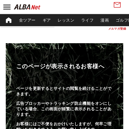
全ツアー
ギア
レッスン
ライフ
漫画
ゴルフ
メルマガ登録
このページが表示されるお客様へ
ページを更新するとサイトの閲覧を続けることがで
きます。
広告ブロッカーやトラッキング防止機能をオンにし
ている場合、この画面が頻繁に表示されることがあ
ります。
お客様にはご不便をおかけいたしますが、何卒ご理