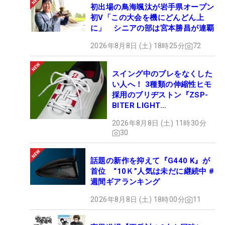
初出場の鳥海颯汰が岩手県オープン
初V「この大会を機にどんどん上
に」 シニアの部は宮本勝昌が連覇
2026年8月8日 (土) 18時25分
72
スイング中のブレをなくした
い人へ！ 3種類の伸縮性ヒモ
採用のブリヂストン『ZSP-
BITER LIGHT
MAGICLACE』、8月8日デビ
2026年8月8日 (土) 11時30分
ュー
30
話題の新作を抑えて『G440 K』が
首位 “10Ｋ”人気は未だに継続中 #
週間ギアランキング
2026年8月8日 (土) 18時00分
11