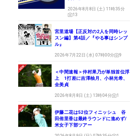
2026年8月8日 (土) 11時35分
13
宮里道場【正反対の2人を同時レッ
スン編】第4話／『やる事はシンプ
ル』
2026年7月22日 (水) 07時00分
9
＜中間速報＞仲村果乃が単独首位浮
上 1打差に吉澤柚月、小林光希、
全美貞
2026年8月8日 (土) 13時04分
1
伊藤二花は52位フィニッシュ 谷
田侑里香は最終ラウンドに進めず/
米女子下部ツアー
2026年8月9日 (日) 07時35分
1