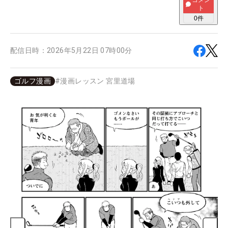
コメン
ト
0
件
配信日時：
2026年5月22日 07時00分
ゴルフ漫画
#
漫画レッスン 宮里道場