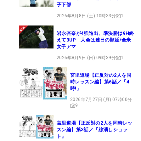
子下部
2026年8月8日 (土) 10時33分
1
岩永杏奈が4強進出、準決勝は9H終
えて3UP 大会は連日の順延/全米
女子アマ
2026年8月9日 (日) 09時39分
1
宮里道場【正反対の2人を同
時レッスン編】第6話／『4
時!』
2026年7月27日 (月) 07時00分
9
宮里道場【正反対の2人を同時レッ
スン編】第3話／『線消しショッ
ト』