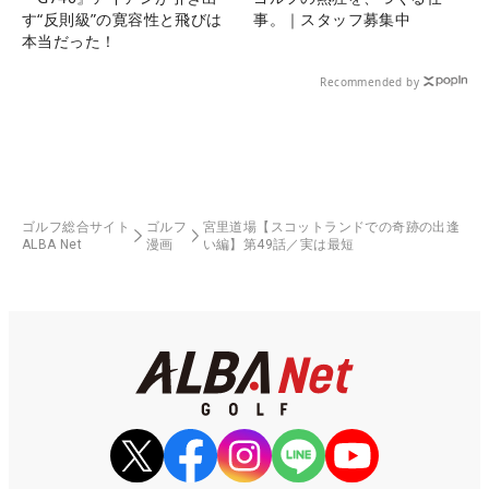
す“反則級”の寛容性と飛びは
事。｜スタッフ募集中
本当だった！
Recommended by
ゴルフ総合サイト
ゴルフ
宮里道場【スコットランドでの奇跡の出逢
ALBA Net
漫画
い編】第49話／実は最短