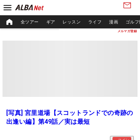
全ツアー
ギア
レッスン
ライフ
漫画
ゴルフ
メルマガ登録
[写真] 宮里道場【スコットランドでの奇跡の
出逢い編】第49話／実は最短