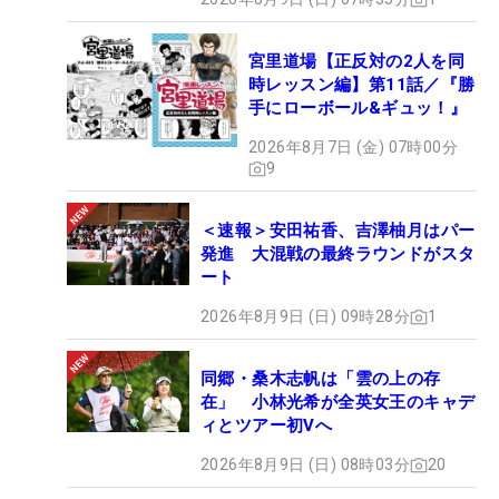
宮里道場【正反対の2人を同
時レッスン編】第11話／『勝
手にローボール&ギュッ！』
2026年8月7日 (金) 07時00分
9
＜速報＞安田祐香、吉澤柚月はパー
発進 大混戦の最終ラウンドがスタ
ート
2026年8月9日 (日) 09時28分
1
同郷・桑木志帆は「雲の上の存
在」 小林光希が全英女王のキャデ
ィとツアー初Vへ
2026年8月9日 (日) 08時03分
20