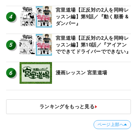
宮里道場【正反対の2人を同時レ
4
ッスン編】第9話／『動く順番 &
ダンパー』
宮里道場【正反対の2人を同時レ
5
ッスン編】第10話／『アイアン
でできてドライバーでできない』
6
漫画レッスン 宮里道場
ランキングをもっと見る
ページ上部へ