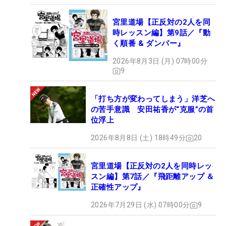
宮里道場【正反対の2人を同
時レッスン編】第9話／『動
く順番 & ダンパー』
2026年8月3日 (月) 07時00分
9
「打ち方が変わってしまう」洋芝へ
の苦手意識 安田祐香が“克服”の首
位浮上
2026年8月8日 (土) 18時49分
20
宮里道場【正反対の2人を同時レッ
スン編】第7話／『飛距離アップ ＆
正確性アップ』
2026年7月29日 (水) 07時00分
9