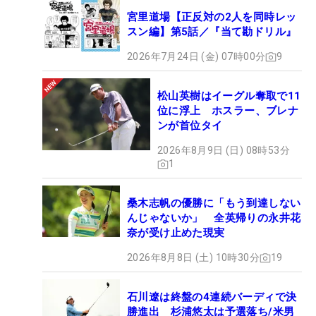
宮里道場【正反対の2人を同時レッ
スン編】第5話／『当て勘ドリル』
2026年7月24日 (金) 07時00分
9
松山英樹はイーグル奪取で11
位に浮上 ホスラー、ブレナ
ンが首位タイ
2026年8月9日 (日) 08時53分
1
桑木志帆の優勝に「もう到達しない
んじゃないか」 全英帰りの永井花
奈が受け止めた現実
2026年8月8日 (土) 10時30分
19
石川遼は終盤の4連続バーディで決
勝進出 杉浦悠太は予選落ち/米男