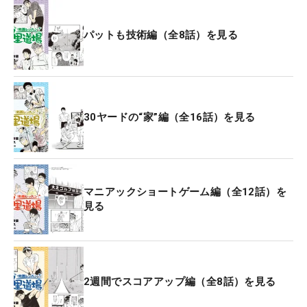
パットも技術編（全8話）を見る
30ヤードの“家”編（全16話）を見る
マニアックショートゲーム編（全12話）を
見る
2週間でスコアアップ編（全8話）を見る