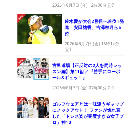
2026年8月7日 (金) 12時00分
7
鈴木愛が大会2勝目へ首位T発
進 安田祐香、吉澤柚月ら5
位
2026年8月7日 (金) 16時14分
1
宮里道場【正反対の2人を同時レッ
スン編】第11話／『勝手にローボ
ール&ギュッ！』
2026年8月7日 (金) 07時00分
9
ゴルフウェアとは一味違うギャップ
にノックアウト！ ファンが惚れ直
した「ドレス姿が完璧すぎる女子プ
ロ」神10