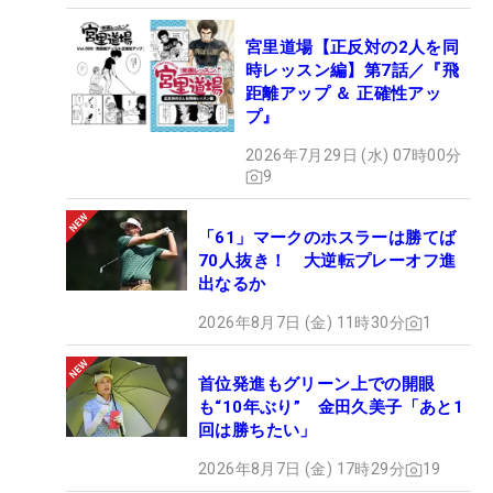
宮里道場【正反対の2人を同
時レッスン編】第7話／『飛
距離アップ ＆ 正確性アッ
プ』
2026年7月29日 (水) 07時00分
9
「61」マークのホスラーは勝てば
70人抜き！ 大逆転プレーオフ進
出なるか
2026年8月7日 (金) 11時30分
1
首位発進もグリーン上での開眼
も“10年ぶり” 金田久美子「あと1
回は勝ちたい」
2026年8月7日 (金) 17時29分
19