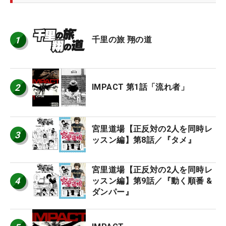
1
千里の旅 翔の道
2
IMPACT 第1話「流れ者」
宮里道場【正反対の2人を同時レ
3
ッスン編】第8話／『タメ』
宮里道場【正反対の2人を同時レ
4
ッスン編】第9話／『動く順番 &
ダンパー』