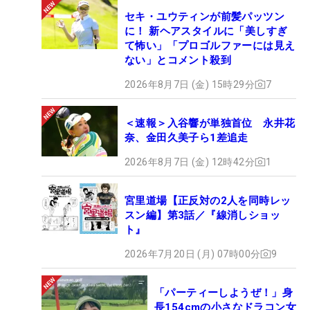
セキ・ユウティンが前髪パッツン
に！ 新ヘアスタイルに「美しすぎ
て怖い」「プロゴルファーには見え
ない」とコメント殺到
2026年8月7日 (金) 15時29分
7
＜速報＞入谷響が単独首位 永井花
奈、金田久美子ら1差追走
2026年8月7日 (金) 12時42分
1
宮里道場【正反対の2人を同時レッ
スン編】第3話／『線消しショッ
ト』
2026年7月20日 (月) 07時00分
9
「パーティーしようぜ！」身
長154cmの小さなドラコン女