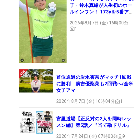
子・鈴木真緒が人生初のホー
ルインワン！ 173yを5番アイ
アンで会心のショット
2026年8月7日 (金) 16時00分
1
首位通過の岩永杏奈がマッチ1回戦
に勝利 廣吉優梨菜も2回戦へ/全米
女子アマ
2026年8月7日 (金) 10時04分
1
宮里道場【正反対の2人を同時レッ
スン編】第5話／『当て勘ドリル』
2026年7月24日 (金) 07時00分
9