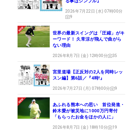
る事はシンプル』
2026年7月22日 (水) 07時00分
9
世界の最新スイングは「圧縮」がキ
ーワード！ 久常涼が飛んで曲がら
ない理由
2026年8月7日 (金) 12時00分
35
宮里道場【正反対の2人を同時レッ
スン編】第6話／『4時!』
2026年7月27日 (月) 07時00分
9
あふれる熊本への思い 首位発進・
鈴木愛が被災地に1000万円寄付
「もらったお金をほかの人に」
2026年8月7日 (金) 18時10分
19