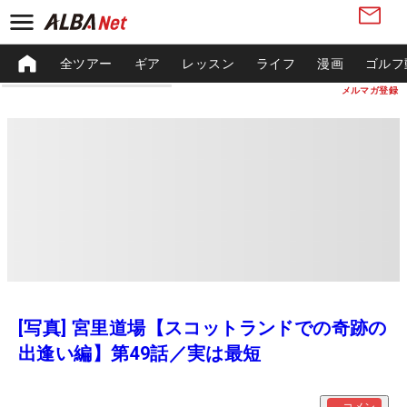
全ツアー
ギア
レッスン
ライフ
漫画
ゴルフ
メルマガ登録
[写真] 宮里道場【スコットランドでの奇跡の
出逢い編】第49話／実は最短