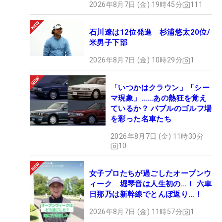
2026年8月7日 (金) 19時45分
111
石川遼は12位発進 杉浦悠太20位/
米男子下部
2026年8月7日 (金) 10時29分
1
「いつかはクラウン」「シー
マ現象」……あの熱狂を覚え
ているか？ バブルのゴルフ場
を彩った名車たち
2026年8月7日 (金) 11時30分
10
女子プロたちが過ごしたオープンウ
ィーク 堀琴音は人生初の…！ 六車
日那乃は新幹線でとんぼ返り…！
2026年8月7日 (金) 11時57分
1