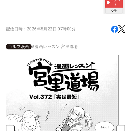
コメン
ト
0
件
配信日時：
2026年5月22日 07時00分
ゴルフ漫画
#
漫画レッスン 宮里道場