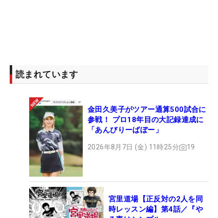
読まれています
金田久美子がツアー通算500試合に
参戦！ プロ18年目の大記録達成に
「あんびりーばぼー」
2026年8月7日 (金) 11時25分
19
宮里道場【正反対の2人を同
時レッスン編】第4話／『や