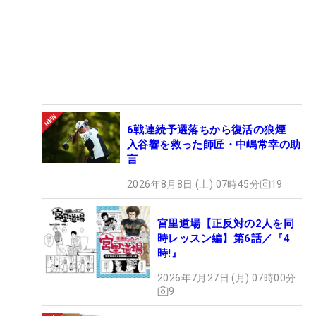
6戦連続予選落ちから復活の狼煙
入谷響を救った師匠・中嶋常幸の助
言
2026年8月8日 (土) 07時45分
19
宮里道場【正反対の2人を同
時レッスン編】第6話／『4
時!』
2026年7月27日 (月) 07時00分
9