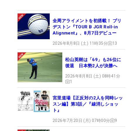
全周アライメントを初搭載！ ブリ
ヂストン『TOUR B JGR Roll-in
Alignment』、8月7日デビュー
2026年8月8日 (土) 11時35分
13
松山英樹は「69」も26位に
後退 日本勢2人が決勝へ
2026年8月8日 (土) 08時41分
1
宮里道場【正反対の2人を同時レッ
スン編】第3話／『線消しショッ
ト』
2026年7月20日 (月) 07時00分
9