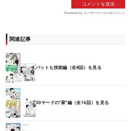
関連記事
パットも技術編（全8話）を見る
30ヤードの“家”編（全16話）を見る