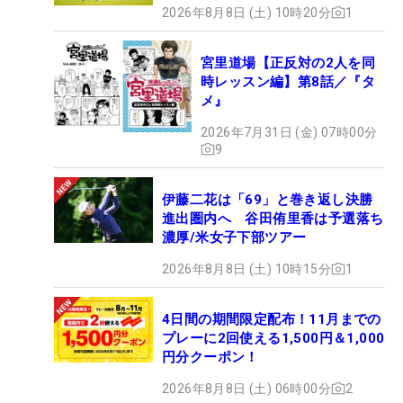
2026年8月8日 (土) 10時20分
1
宮里道場【正反対の2人を同
時レッスン編】第8話／『タ
メ』
2026年7月31日 (金) 07時00分
9
伊藤二花は「69」と巻き返し決勝
進出圏内へ 谷田侑里香は予選落ち
濃厚/米女子下部ツアー
2026年8月8日 (土) 10時15分
1
4日間の期間限定配布！11月までの
プレーに2回使える1,500円＆1,000
円分クーポン！
2026年8月8日 (土) 06時00分
2