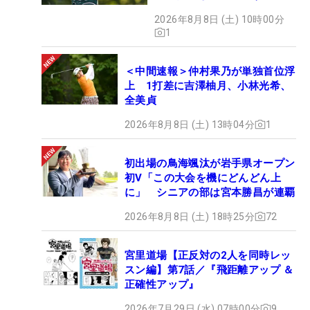
い」
2026年8月8日 (土) 10時00分
1
＜中間速報＞仲村果乃が単独首位浮
上 1打差に吉澤柚月、小林光希、
全美貞
2026年8月8日 (土) 13時04分
1
初出場の鳥海颯汰が岩手県オープン
初V「この大会を機にどんどん上
に」 シニアの部は宮本勝昌が連覇
2026年8月8日 (土) 18時25分
72
宮里道場【正反対の2人を同時レッ
スン編】第7話／『飛距離アップ ＆
正確性アップ』
2026年7月29日 (水) 07時00分
9