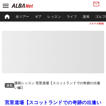
全ツアー
ギア
レッスン
ライフ
漫画
ゴルフ
メルマガ登録
漫画レッスン 宮里道場【スコットランドでの奇跡の出逢
連載
い編】
宮里道場【スコットランドでの奇跡の出逢い