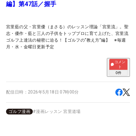
編】第47話／握手
宮里藍の父・宮里優（まさる）のレッスン理論「宮里流」。聖
志・優作・藍と三人の子供をトッププロに育て上げた、宮里流
ゴルフ上達法の秘密に迫る！【ゴルフの“教え方”編】 ※毎週
月・水・金曜日更新予定
コメン
ト
0
件
配信日時：
2026年5月18日 07時00分
ゴルフ漫画
#
漫画レッスン 宮里道場