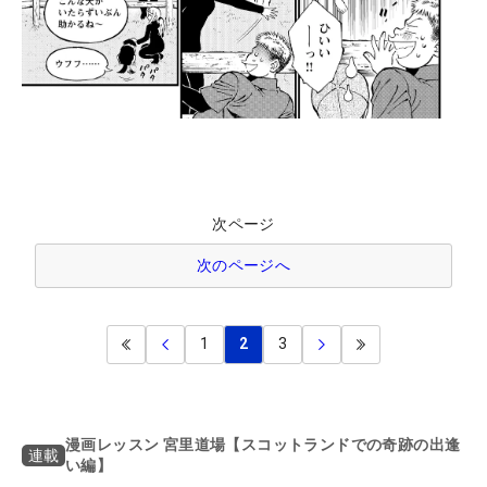
次ページ
次のページへ
1
2
3
漫画レッスン 宮里道場【スコットランドでの奇跡の出逢
連載
い編】