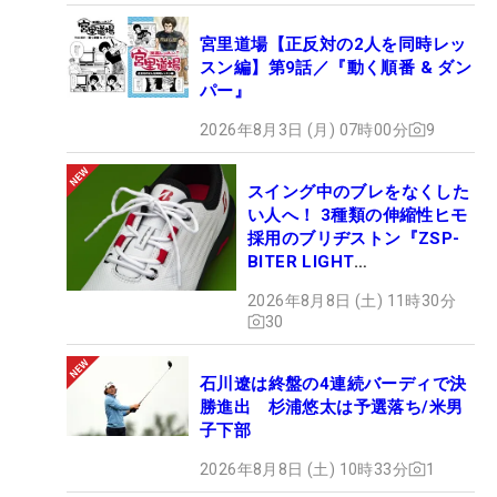
宮里道場【正反対の2人を同時レッ
スン編】第9話／『動く順番 & ダン
パー』
2026年8月3日 (月) 07時00分
9
スイング中のブレをなくした
い人へ！ 3種類の伸縮性ヒモ
採用のブリヂストン『ZSP-
BITER LIGHT
MAGICLACE』、8月8日デビ
2026年8月8日 (土) 11時30分
ュー
30
石川遼は終盤の4連続バーディで決
勝進出 杉浦悠太は予選落ち/米男
子下部
2026年8月8日 (土) 10時33分
1