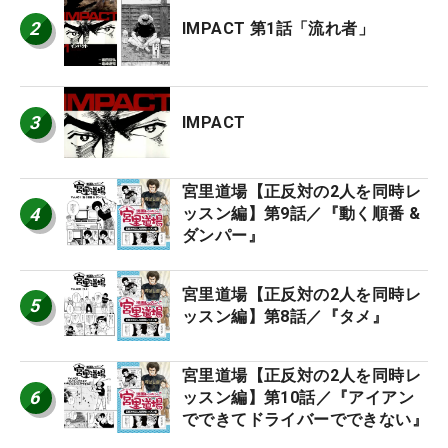
2
IMPACT 第1話「流れ者」
3
IMPACT
宮里道場【正反対の2人を同時レ
4
ッスン編】第9話／『動く順番 &
ダンパー』
宮里道場【正反対の2人を同時レ
5
ッスン編】第8話／『タメ』
宮里道場【正反対の2人を同時レ
6
ッスン編】第10話／『アイアン
でできてドライバーでできない』