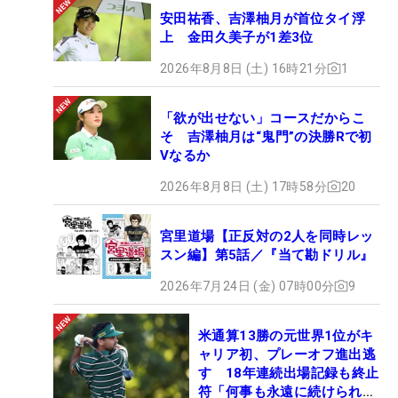
安田祐香、吉澤柚月が首位タイ浮
上 金田久美子が1差3位
2026年8月8日 (土) 16時21分
1
「欲が出せない」コースだからこ
そ 吉澤柚月は“鬼門”の決勝Rで初
Vなるか
2026年8月8日 (土) 17時58分
20
宮里道場【正反対の2人を同時レッ
スン編】第5話／『当て勘ドリル』
2026年7月24日 (金) 07時00分
9
米通算13勝の元世界1位がキ
ャリア初、プレーオフ進出逃
す 18年連続出場記録も終止
符「何事も永遠に続けられな