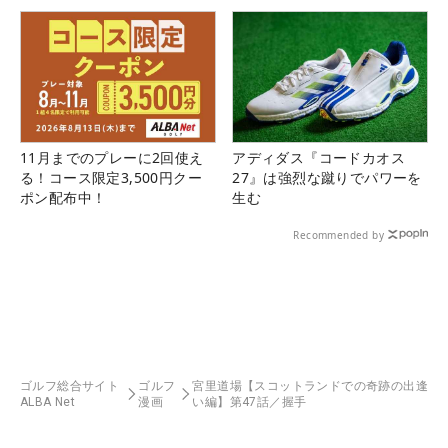
県）
11月までのプレーに2回使え
アディダス『コードカオス
る！コース限定3,500円クー
27』は強烈な蹴りでパワーを
ポン配布中！
生む
Recommended by
ゴルフ総合サイト
ゴルフ
宮里道場【スコットランドでの奇跡の出逢
ALBA Net
漫画
い編】第47話／握手