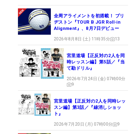
全周アライメントを初搭載！ ブリ
ヂストン『TOUR B JGR Roll-in
Alignment』、8月7日デビュー
2026年8月8日 (土) 11時35分
13
宮里道場【正反対の2人を同
時レッスン編】第5話／『当
て勘ドリル』
2026年7月24日 (金) 07時00分
9
宮里道場【正反対の2人を同時レッ
スン編】第3話／『線消しショッ
ト』
2026年7月20日 (月) 07時00分
9