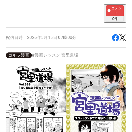
コメン
ト
0
件
配信日時：
2026年5月15日 07時00分
ゴルフ漫画
#
漫画レッスン 宮里道場