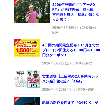
2006年発売の『ツアーAD
PT』が再び脚光 脇元華、
穴井詩も投入「初速が強くな
った感じ」
2026年8月8日 (土) 08時56分
4
4日間の期間限定配布！11月までの
プレーに2回使える1,500円＆1,000
円分クーポン！
2026年8月8日 (土) 06時00分
2
宮里道場【正反対の2人を同時レッ
スン編】第6話／『4時!』
2026年7月27日 (月) 07時00分
9
話題の新作を抑えて『G440 K』が