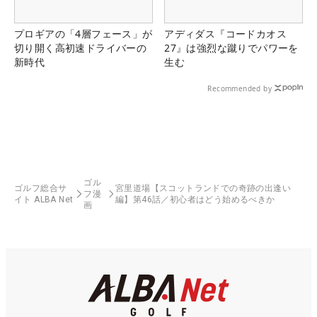
プロギアの「4層フェース」が
アディダス『コードカオス
切り開く高初速ドライバーの
27』は強烈な蹴りでパワーを
新時代
生む
Recommended by
ゴル
ゴルフ総合サ
宮里道場【スコットランドでの奇跡の出逢い
フ漫
イト ALBA Net
編】第46話／初心者はどう始めるべきか
画