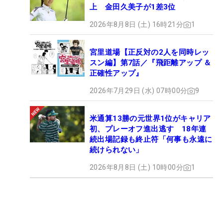
上 金田久美子が1差3位
2026年8月8日 (土) 16時21分
1
宮里道場【正反対の2人を同時レッ
スン編】第7話／『飛距離アップ ＆
正確性アップ』
2026年7月29日 (水) 07時00分
9
米通算13勝の元世界1位がキャリア
初、プレーオフ進出逃す 18年連
続出場記録も終止符「何事も永遠に
続けられない」
2026年8月8日 (土) 10時00分
1