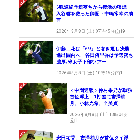
6戦連続予選落ちから復活の狼煙
入谷響を救った師匠・中嶋常幸の助
言
2026年8月8日 (土) 07時45分
19
伊藤二花は「69」と巻き返し決勝
進出圏内へ 谷田侑里香は予選落ち
濃厚/米女子下部ツアー
2026年8月8日 (土) 10時15分
1
＜中間速報＞仲村果乃が単独
首位浮上 1打差に吉澤柚
月、小林光希、全美貞
2026年8月8日 (土) 13時04分
1
安田祐香、吉澤柚月が首位タイ浮