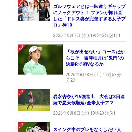
ゴルフウェアとは一味違うギャップ
にノックアウト！ ファンが惚れ直
した「ドレス姿が完璧すぎる女子プ
ロ」神10
2026年8月7日 (金) 19時45分
111
「欲が出せない」コースだか
らこそ 吉澤柚月は“鬼門”の
決勝Rで初Vなるか
2026年8月8日 (土) 17時58分
20
岩永杏奈が16強進出 大会は3日連
続で悪天候順延/全米女子アマ
2026年8月8日 (土) 10時20分
1
スイング中のブレをなくしたい人