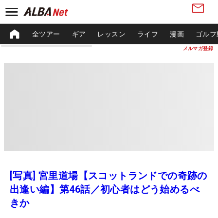
全ツアー
ギア
レッスン
ライフ
漫画
ゴルフ
メルマガ登録
[写真] 宮里道場【スコットランドでの奇跡の
出逢い編】第46話／初心者はどう始めるべ
きか