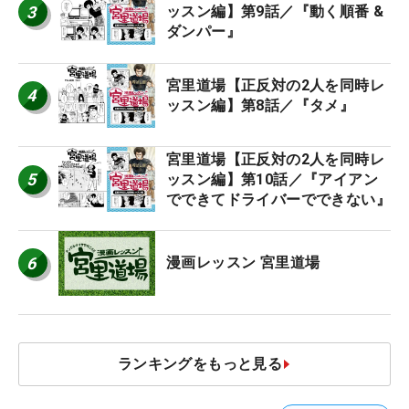
3
ッスン編】第9話／『動く順番 &
ダンパー』
宮里道場【正反対の2人を同時レ
4
ッスン編】第8話／『タメ』
宮里道場【正反対の2人を同時レ
5
ッスン編】第10話／『アイアン
でできてドライバーでできない』
6
漫画レッスン 宮里道場
ランキングをもっと見る