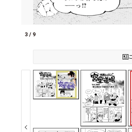
3
/
9