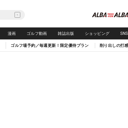
漫画
ゴルフ動画
雑誌出版
ショッピング
SN
ゴルフ場予約／毎週更新！限定優待プラン
削り出しの打