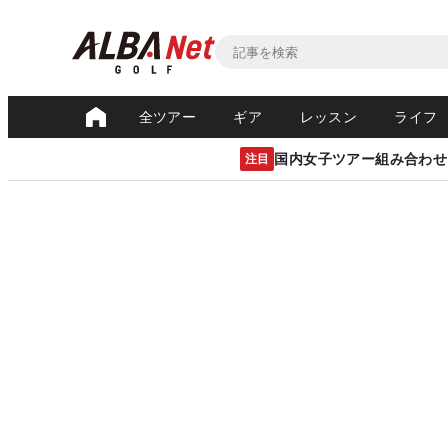
全ツアー
ギア
レッスン
ライフ
国内女子ツアー組み合わせ
注目