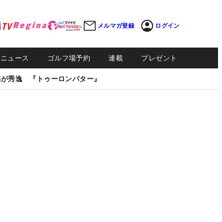
メルマガ登録
ログイン
Sニュース
ゴルフ場予約
連載
プレゼント
感が秀逸 『トゥーロンパター』