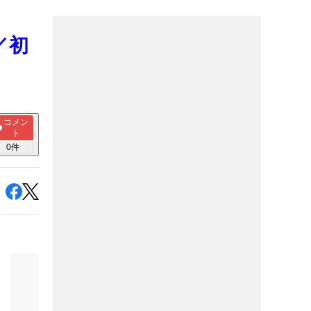
／初
コメン
ト
0
件