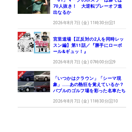
70人抜き！ 大逆転プレーオフ進
出なるか
2026年8月7日 (金) 11時30分
1
宮里道場【正反対の2人を同時レッ
スン編】第11話／『勝手にローボ
ール&ギュッ！』
2026年8月7日 (金) 07時00分
9
「いつかはクラウン」「シーマ現
象」……あの熱狂を覚えているか？
バブルのゴルフ場を彩った名車たち
2026年8月7日 (金) 11時30分
10