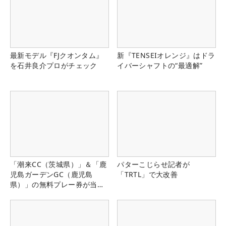
最新モデル『FJクオンタム』
新『TENSEIオレンジ』はドラ
を石井良介プロがチェック
イバーシャフトの“最適解”
「潮来CC（茨城県）」＆「鹿
パターこじらせ記者が
児島ガーデンGC（鹿児島
「TRTL」で大改善
県）」の無料プレー券が当た
る！！