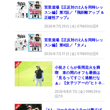
宮里道場【正反対の2人を同時レッ
スン編】第7話／『飛距離アップ ＆
正確性アップ』
2026年7月29日 (水) 07時00分
9
宮里道場【正反対の2人を同時レッ
スン編】第8話／『タメ』
2026年7月31日 (金) 07時00分
9
小祝さくらが長岡花火を満
喫 束の間のオフも最後は
「見るってすごく過酷だな
ぁ」【女子ツアーの“ヒトネ
タ”】
2026年8月7日 (金) 09時29分
19
「61」マークのホスラーは勝てば