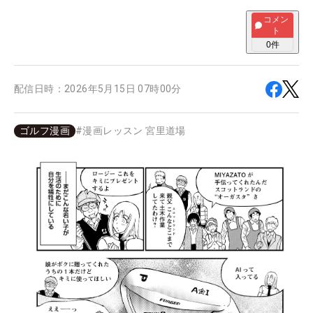
コメン
ト
0
件
配信日時：
2026年5月15日 07時00分
ゴルフ漫画
#
漫画レッスン 宮里道場