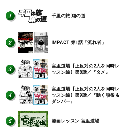
1
千里の旅 翔の道
2
IMPACT 第1話「流れ者」
宮里道場【正反対の2人を同時レ
3
ッスン編】第8話／『タメ』
宮里道場【正反対の2人を同時レ
4
ッスン編】第9話／『動く順番 &
ダンパー』
5
漫画レッスン 宮里道場