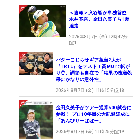
＜速報＞入谷響が単独首位
永井花奈、金田久美子ら1差
追走
2026年8月7日 (金) 12時42分
1
パターこじらせギア担当2人が
『TRTL』をテスト！高MOIで転が
り◎、調節も自在で「結果の改善効
果にかなりの意外性」
2026年8月7日 (金) 11時15分
18
金田久美子がツアー通算500試合に
参戦！ プロ18年目の大記録達成に
「あんびりーばぼー」
2026年8月7日 (金) 11時25分
19