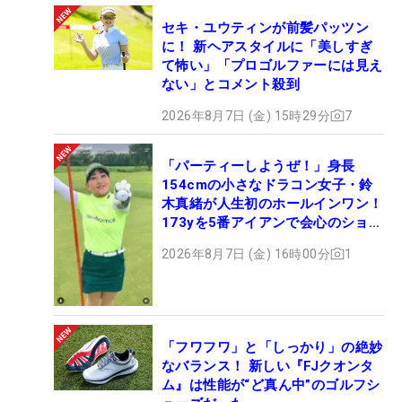
セキ・ユウティンが前髪パッツン
に！ 新ヘアスタイルに「美しすぎ
て怖い」「プロゴルファーには見え
ない」とコメント殺到
2026年8月7日 (金) 15時29分
7
「パーティーしようぜ！」身長
154cmの小さなドラコン女子・鈴
木真緒が人生初のホールインワン！
173yを5番アイアンで会心のショッ
ト
2026年8月7日 (金) 16時00分
1
「フワフワ」と「しっかり」の絶妙
なバランス！ 新しい『FJクオンタ
ム』は性能が“ど真ん中”のゴルフシ