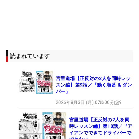
読まれています
宮里道場【正反対の2人を同時レッ
スン編】第9話／『動く順番 & ダン
パー』
2026年8月3日 (月) 07時00分
9
宮里道場【正反対の2人を同
時レッスン編】第10話／『ア
イアンでできてドライバーで