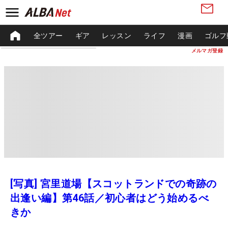
全ツアー
ギア
レッスン
ライフ
漫画
ゴルフ
メルマガ登録
[写真] 宮里道場【スコットランドでの奇跡の
出逢い編】第46話／初心者はどう始めるべ
きか