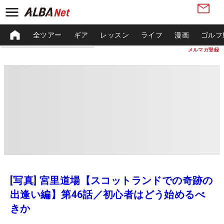
全ツアー
ギア
レッスン
ライフ
漫画
ゴルフ
メルマガ登録
[写真] 宮里道場【スコットランドでの奇跡の
出逢い編】第46話／初心者はどう始めるべ
きか