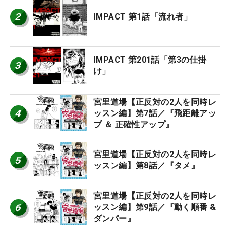
2
IMPACT 第1話「流れ者」
IMPACT 第201話「第3の仕掛
3
け」
宮里道場【正反対の2人を同時レ
4
ッスン編】第7話／『飛距離アッ
プ ＆ 正確性アップ』
宮里道場【正反対の2人を同時レ
5
ッスン編】第8話／『タメ』
宮里道場【正反対の2人を同時レ
6
ッスン編】第9話／『動く順番 &
ダンパー』