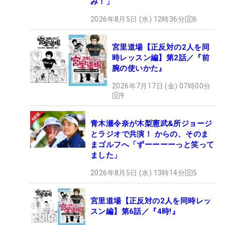
み！」
2026年8月5日 (水) 12時36分
6
宮里道場【正反対の2人を同
時レッスン編】第2話／『前
腕の使いかた』
2026年7月17日 (金) 07時00分
9
青木瀬令奈が木梨憲武&所ジョージ
とラジオで共演！ からの、そのま
まゴルフへ「ずーーーーっと笑って
ました」
2026年8月5日 (水) 13時14分
5
宮里道場【正反対の2人を同時レッ
スン編】第6話／『4時!』