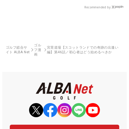
Recommended by
ゴル
ゴルフ総合サ
宮里道場【スコットランドでの奇跡の出逢い
フ漫
イト ALBA Net
編】第46話／初心者はどう始めるべきか
画