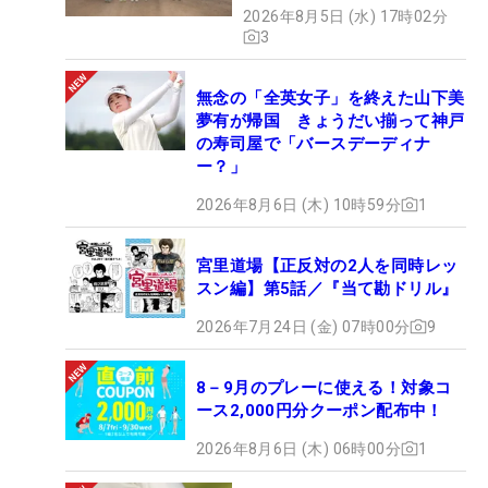
2026年8月5日 (水) 17時02分
3
無念の「全英女子」を終えた山下美
夢有が帰国 きょうだい揃って神戸
の寿司屋で「バースデーディナ
ー？」
2026年8月6日 (木) 10時59分
1
宮里道場【正反対の2人を同時レッ
スン編】第5話／『当て勘ドリル』
2026年7月24日 (金) 07時00分
9
8－9月のプレーに使える！対象コ
ース2,000円分クーポン配布中！
2026年8月6日 (木) 06時00分
1