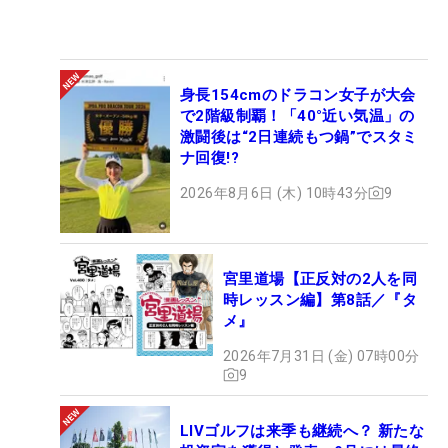
身長154cmのドラコン女子が大会
で2階級制覇！「40°近い気温」の
激闘後は“2日連続もつ鍋”でスタミ
ナ回復!?
2026年8月6日 (木) 10時43分
9
宮里道場【正反対の2人を同
時レッスン編】第8話／『タ
メ』
2026年7月31日 (金) 07時00分
9
LIVゴルフは来季も継続へ？ 新たな