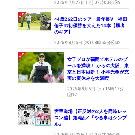
2026年7月27日 (月) 07時00分
9
44歳262日のツアー最年長V 福田
侑子の初優勝を支えた14本【勝者
のギア】
2026年8月6日 (木) 08時55分
32
女子プロが福岡でホテルのプ
ールを満喫！ からの大阪、東
京と日本縦断！ 小林光希が充
実の夏休みを大満喫
2026年8月5日 (水) 16時17分
17
宮里道場【正反対の2人を同時レッ
スン編】第4話／『やる事はシンプ
ル』
2026年7月22日 (水) 07時00分
9