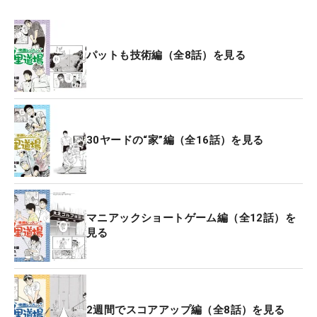
パットも技術編（全8話）を見る
30ヤードの“家”編（全16話）を見る
マニアックショートゲーム編（全12話）を
見る
2週間でスコアアップ編（全8話）を見る