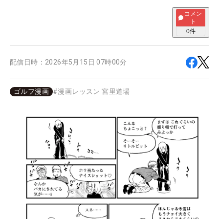
コメン
ト
0
件
配信日時：
2026年5月15日 07時00分
ゴルフ漫画
#
漫画レッスン 宮里道場