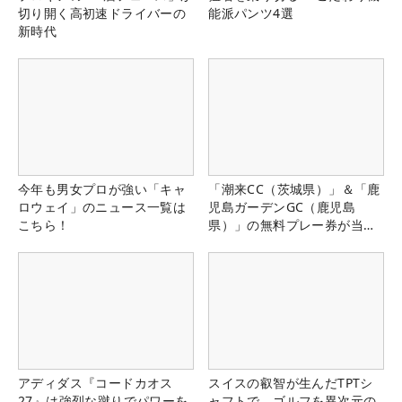
切り開く高初速ドライバーの
能派パンツ4選
新時代
今年も男女プロが強い「キャ
「潮来CC（茨城県）」＆「鹿
ロウェイ」のニュース一覧は
児島ガーデンGC（鹿児島
こちら！
県）」の無料プレー券が当た
る！！
アディダス『コードカオス
スイスの叡智が生んだTPTシ
27』は強烈な蹴りでパワーを
ャフトで、ゴルフを異次元の