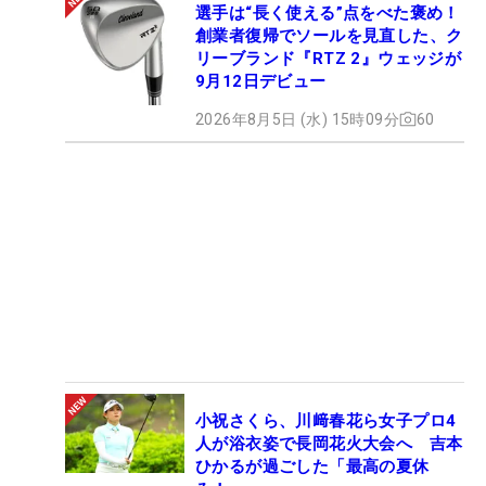
選手は“長く使える”点をべた褒め！
創業者復帰でソールを見直した、ク
リーブランド『RTZ 2』ウェッジが
9月12日デビュー
2026年8月5日 (水) 15時09分
60
小祝さくら、川﨑春花ら女子プロ4
人が浴衣姿で長岡花火大会へ 吉本
ひかるが過ごした「最高の夏休