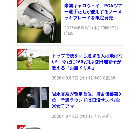
米国キャロウェイ、PGAツア
ー選手たちが使用するノーメ
ッキブレードを限定発売
2026年8月6日 (木) 10時37分
33
トップで腰を回し過ぎる人は飛ばな
い! 今だに260y飛ぶ森田理香子が
教える『お腹ドリル』
2026年8月5日 (水) 12時00分
68
岩永杏奈が暫定首位、廣吉優梨菜8
位 予選ラウンドは日没サスペ/全
米女子アマ
2026年8月6日 (木) 11時18分
1