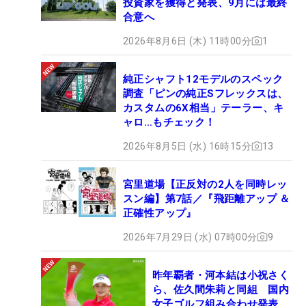
投資家を獲得と発表、9月には最終
合意へ
2026年8月6日 (木) 11時00分
1
純正シャフト12モデルのスペック
調査「ピンの純正Sフレックスは、
カスタムの6X相当」テーラー、キ
ャロ…もチェック！
2026年8月5日 (水) 16時15分
13
宮里道場【正反対の2人を同時レッ
スン編】第7話／『飛距離アップ ＆
正確性アップ』
2026年7月29日 (水) 07時00分
9
昨年覇者・河本結は小祝さく
ら、佐久間朱莉と同組 国内
女子ゴルフ組み合わせ発表