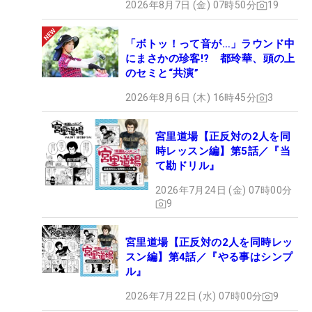
2026年8月7日 (金) 07時50分
19
「ボトッ！って音が…」ラウンド中
にまさかの珍客!? 都玲華、頭の上
のセミと“共演”
2026年8月6日 (木) 16時45分
3
宮里道場【正反対の2人を同
時レッスン編】第5話／『当
て勘ドリル』
2026年7月24日 (金) 07時00分
9
宮里道場【正反対の2人を同時レッ
スン編】第4話／『やる事はシンプ
ル』
2026年7月22日 (水) 07時00分
9