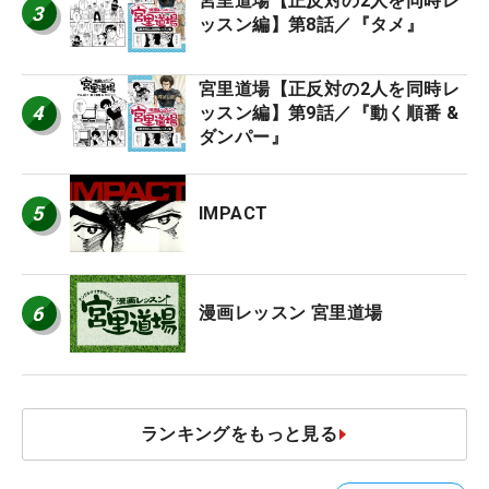
宮里道場【正反対の2人を同時レ
3
ッスン編】第8話／『タメ』
宮里道場【正反対の2人を同時レ
4
ッスン編】第9話／『動く順番 &
ダンパー』
5
IMPACT
6
漫画レッスン 宮里道場
ランキングをもっと見る