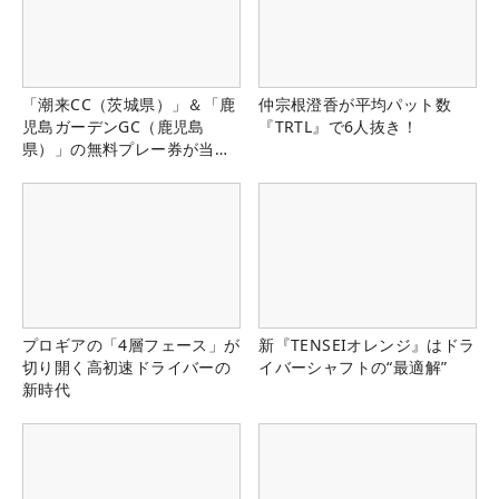
「潮来CC（茨城県）」＆「鹿
仲宗根澄香が平均パット数
児島ガーデンGC（鹿児島
『TRTL』で6人抜き！
県）」の無料プレー券が当た
る！！
プロギアの「4層フェース」が
新『TENSEIオレンジ』はドラ
切り開く高初速ドライバーの
イバーシャフトの“最適解”
新時代