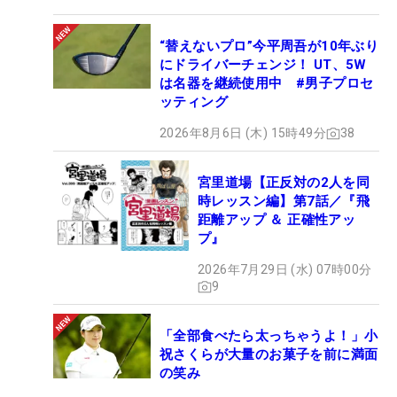
“替えないプロ”今平周吾が10年ぶり
にドライバーチェンジ！ UT、5W
は名器を継続使用中 #男子プロセ
ッティング
2026年8月6日 (木) 15時49分
38
宮里道場【正反対の2人を同
時レッスン編】第7話／『飛
距離アップ ＆ 正確性アッ
プ』
2026年7月29日 (水) 07時00分
9
「全部食べたら太っちゃうよ！」小
祝さくらが大量のお菓子を前に満面
の笑み