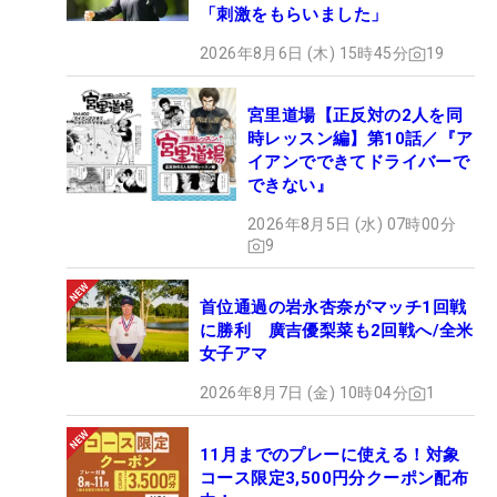
「刺激をもらいました」
2026年8月6日 (木) 15時45分
19
宮里道場【正反対の2人を同
時レッスン編】第10話／『ア
イアンでできてドライバーで
できない』
2026年8月5日 (水) 07時00分
9
首位通過の岩永杏奈がマッチ1回戦
に勝利 廣吉優梨菜も2回戦へ/全米
女子アマ
2026年8月7日 (金) 10時04分
1
11月までのプレーに使える！対象
コース限定3,500円分クーポン配布