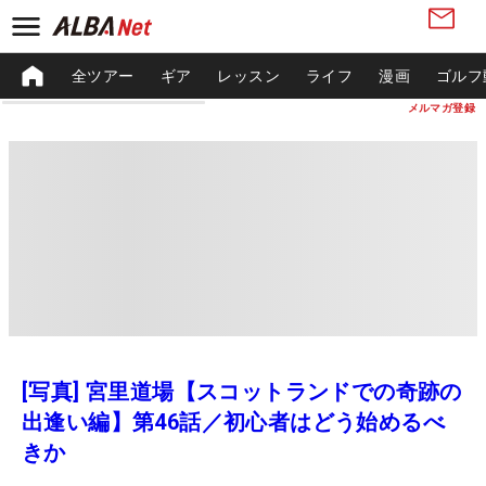
全ツアー
ギア
レッスン
ライフ
漫画
ゴルフ
メルマガ登録
[写真] 宮里道場【スコットランドでの奇跡の
出逢い編】第46話／初心者はどう始めるべ
きか