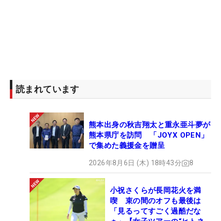
読まれています
熊本出身の秋吉翔太と重永亜斗夢が
熊本県庁を訪問 「JOYX OPEN」
で集めた義援金を贈呈
2026年8月6日 (木) 18時43分
8
小祝さくらが長岡花火を満
喫 束の間のオフも最後は
「見るってすごく過酷だな