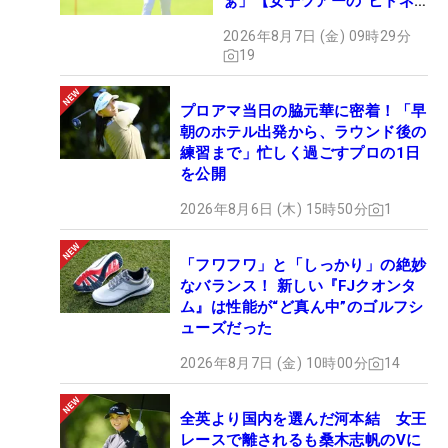
ぁ」【女子ツアーの“ヒトネ
タ”】
2026年8月7日 (金) 09時29分
19
プロアマ当日の脇元華に密着！「早
朝のホテル出発から、ラウンド後の
練習まで」忙しく過ごすプロの1日
を公開
2026年8月6日 (木) 15時50分
1
「フワフワ」と「しっかり」の絶妙
なバランス！ 新しい『FJクオンタ
ム』は性能が“ど真ん中”のゴルフシ
ューズだった
2026年8月7日 (金) 10時00分
14
全英より国内を選んだ河本結 女王
レースで離されるも桑木志帆のVに