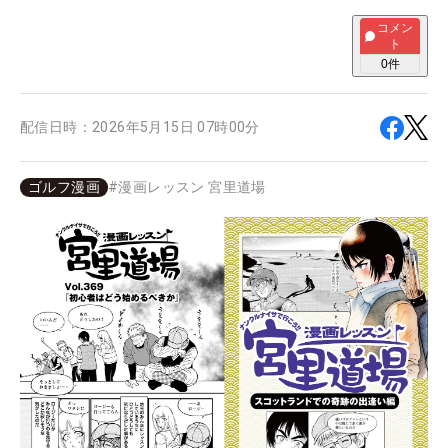
コメン
ト
0
件
配信日時：
2026年5月15日 07時00分
ゴルフ漫画
#
漫画レッスン 宮里道場