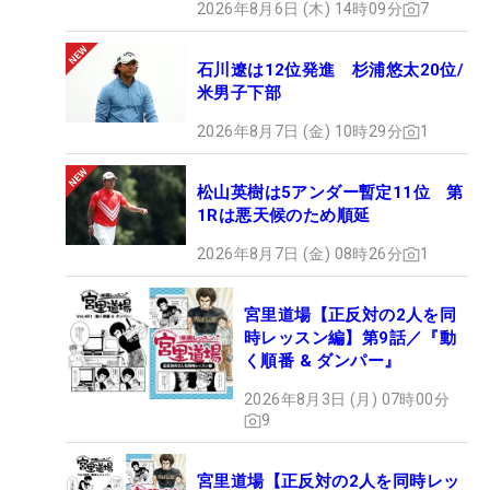
2026年8月6日 (木) 14時09分
7
石川遼は12位発進 杉浦悠太20位/
米男子下部
2026年8月7日 (金) 10時29分
1
松山英樹は5アンダー暫定11位 第
1Rは悪天候のため順延
2026年8月7日 (金) 08時26分
1
宮里道場【正反対の2人を同
時レッスン編】第9話／『動
く順番 & ダンパー』
2026年8月3日 (月) 07時00分
9
宮里道場【正反対の2人を同時レッ