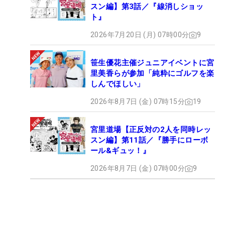
スン編】第3話／『線消しショッ
ト』
2026年7月20日 (月) 07時00分
9
笹生優花主催ジュニアイベントに宮
里美香らが参加「純粋にゴルフを楽
しんでほしい」
2026年8月7日 (金) 07時15分
19
宮里道場【正反対の2人を同時レッ
スン編】第11話／『勝手にローボ
ール&ギュッ！』
2026年8月7日 (金) 07時00分
9