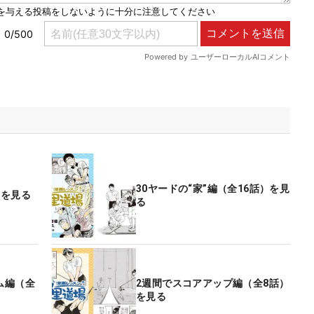
30ヤードの“家”編（全16話）を見
）を見る
る
ム編（全
2週間でスコアアップ編（全8話）
を見る