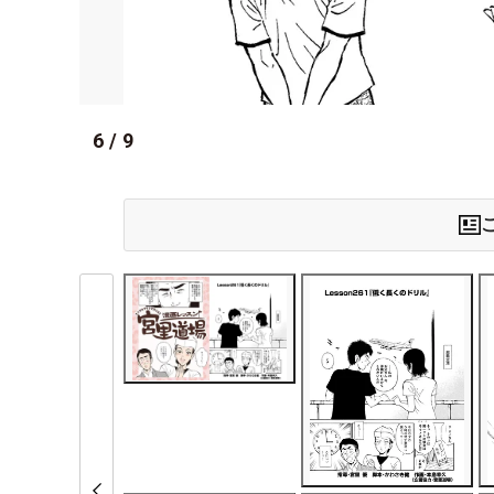
6
/
9