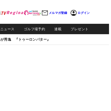
メルマガ登録
ログイン
Sニュース
ゴルフ場予約
連載
プレゼント
感が秀逸 『トゥーロンパター』