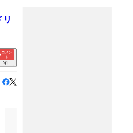
ドリ
コメン
ト
0
件