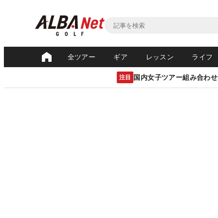
全ツアー
ギア
レッスン
ライフ
国内女子ツアー組み合わせ
注目