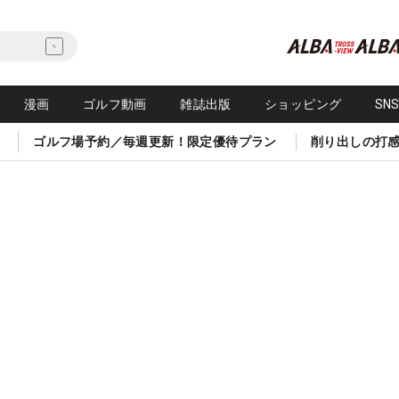
漫画
ゴルフ動画
雑誌出版
ショッピング
SN
ゴルフ場予約／毎週更新！限定優待プラン
削り出しの打