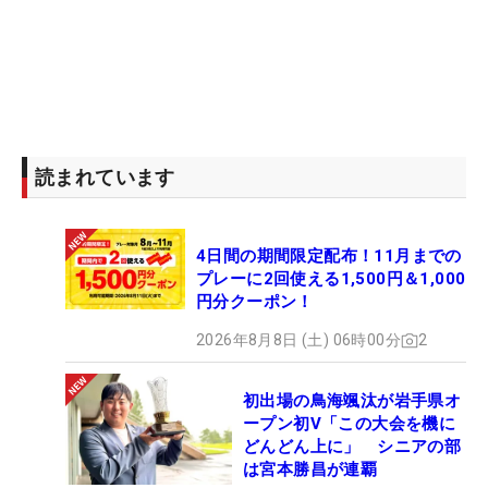
読まれています
4日間の期間限定配布！11月までの
プレーに2回使える1,500円＆1,000
円分クーポン！
2026年8月8日 (土) 06時00分
2
初出場の鳥海颯汰が岩手県オ
ープン初V「この大会を機に
どんどん上に」 シニアの部
は宮本勝昌が連覇