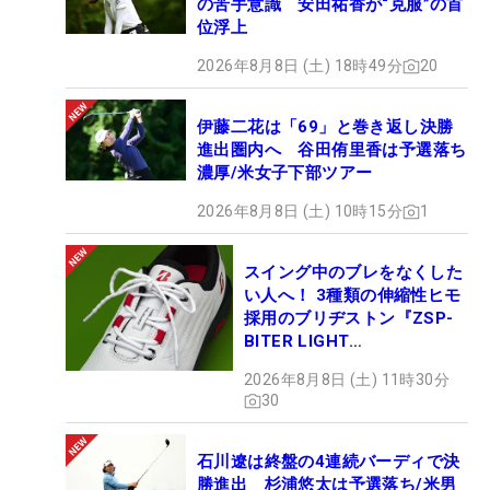
の苦手意識 安田祐香が“克服”の首
位浮上
2026年8月8日 (土) 18時49分
20
伊藤二花は「69」と巻き返し決勝
進出圏内へ 谷田侑里香は予選落ち
濃厚/米女子下部ツアー
2026年8月8日 (土) 10時15分
1
スイング中のブレをなくした
い人へ！ 3種類の伸縮性ヒモ
採用のブリヂストン『ZSP-
BITER LIGHT
MAGICLACE』、8月8日デビ
2026年8月8日 (土) 11時30分
ュー
30
石川遼は終盤の4連続バーディで決
勝進出 杉浦悠太は予選落ち/米男