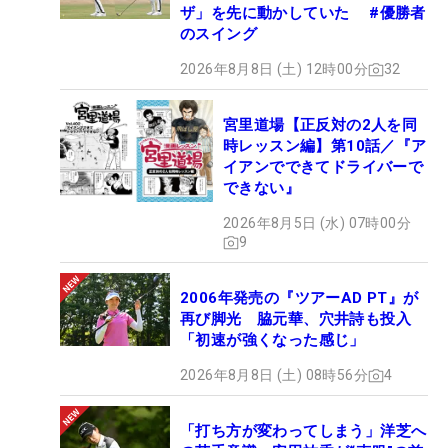
ザ」を先に動かしていた #優勝者
のスイング
2026年8月8日 (土) 12時00分
32
宮里道場【正反対の2人を同
時レッスン編】第10話／『ア
イアンでできてドライバーで
できない』
2026年8月5日 (水) 07時00分
9
2006年発売の『ツアーAD PT』が
再び脚光 脇元華、穴井詩も投入
「初速が強くなった感じ」
2026年8月8日 (土) 08時56分
4
「打ち方が変わってしまう」洋芝へ