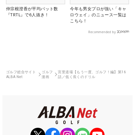
仲宗根澄香が平均パット数
今年も男女プロが強い「キャ
『TRTL』で6人抜き！
ロウェイ」のニュース一覧は
こちら！
Recommended by
ゴルフ総合サイト
ゴルフ
宮里道場【もう一度、ゴルフ！編】第16
ALBA Net
漫画
話／低く長くのドリル