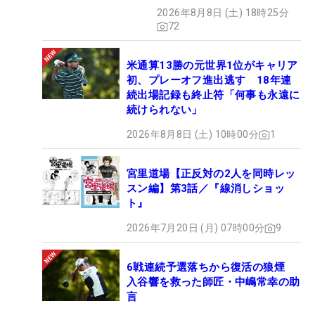
2026年8月8日 (土) 18時25分
72
米通算13勝の元世界1位がキャリア
初、プレーオフ進出逃す 18年連
続出場記録も終止符「何事も永遠に
続けられない」
2026年8月8日 (土) 10時00分
1
宮里道場【正反対の2人を同時レッ
スン編】第3話／『線消しショッ
ト』
2026年7月20日 (月) 07時00分
9
6戦連続予選落ちから復活の狼煙
入谷響を救った師匠・中嶋常幸の助
言