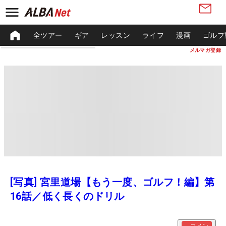
全ツアー
ギア
レッスン
ライフ
漫画
ゴルフ
メルマガ登録
[写真] 宮里道場【もう一度、ゴルフ！編】第
16話／低く長くのドリル