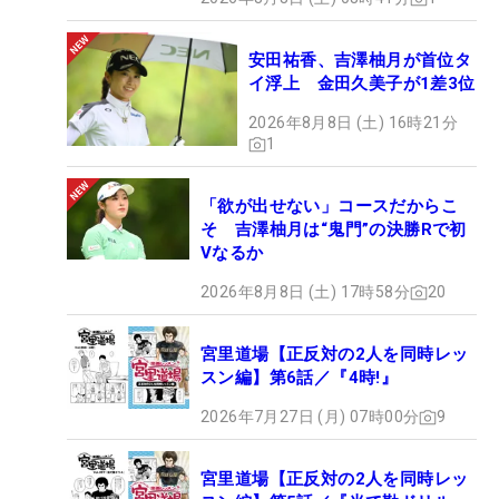
安田祐香、吉澤柚月が首位タ
イ浮上 金田久美子が1差3位
2026年8月8日 (土) 16時21分
1
「欲が出せない」コースだからこ
そ 吉澤柚月は“鬼門”の決勝Rで初
Vなるか
2026年8月8日 (土) 17時58分
20
宮里道場【正反対の2人を同時レッ
スン編】第6話／『4時!』
2026年7月27日 (月) 07時00分
9
宮里道場【正反対の2人を同時レッ