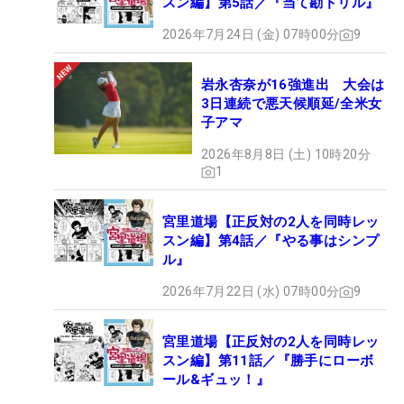
スン編】第5話／『当て勘ドリル』
2026年7月24日 (金) 07時00分
9
岩永杏奈が16強進出 大会は
3日連続で悪天候順延/全米女
子アマ
2026年8月8日 (土) 10時20分
1
宮里道場【正反対の2人を同時レッ
スン編】第4話／『やる事はシンプ
ル』
2026年7月22日 (水) 07時00分
9
宮里道場【正反対の2人を同時レッ
スン編】第11話／『勝手にローボ
ール&ギュッ！』