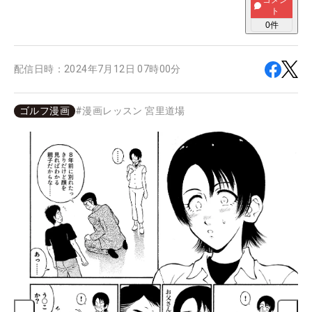
コメン
ト
0
件
配信日時：
2024年7月12日 07時00分
ゴルフ漫画
#
漫画レッスン 宮里道場