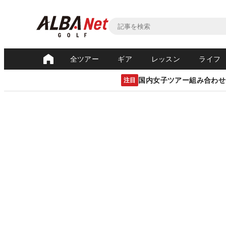
全ツアー
ギア
レッスン
ライフ
国内女子ツアー組み合わせ
注目