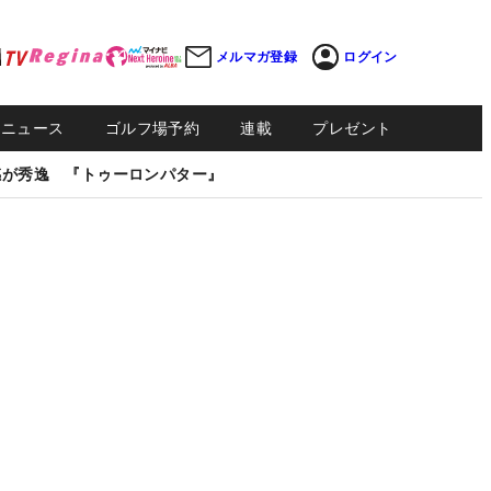
メルマガ登録
ログイン
Sニュース
ゴルフ場予約
連載
プレゼント
感が秀逸 『トゥーロンパター』