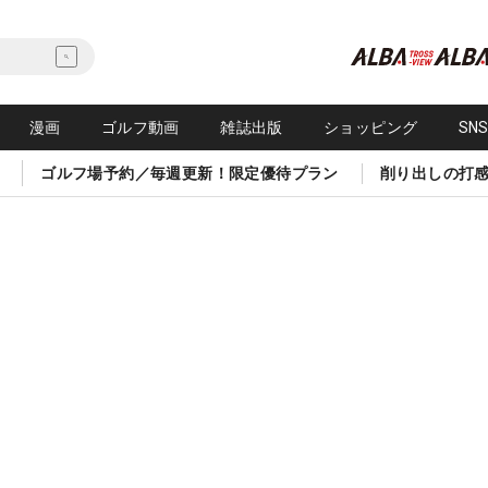
漫画
ゴルフ動画
雑誌出版
ショッピング
SN
ゴルフ場予約／毎週更新！限定優待プラン
削り出しの打