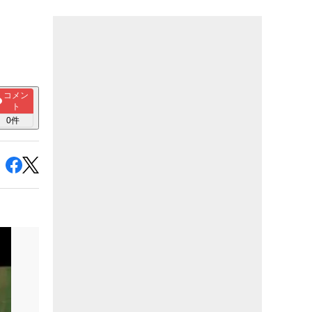
コメン
ト
0
件