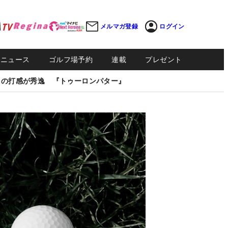
メルマガ登録
ログイン
Sニュース
ゴルフ場予約
連載
プレゼント
しの打感が秀逸 『トゥーロンパター』