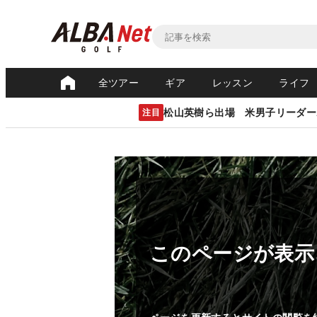
全ツアー
ギア
レッスン
ライフ
松山英樹ら出場 米男子リーダー
注目
このページが表示