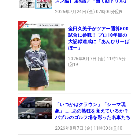
スン編】第5話／『当て勘ドリル』
2026年7月24日 (金) 07時00分
9
金田久美子がツアー通算500
試合に参戦！ プロ18年目の
大記録達成に「あんびりーば
ぼー」
2026年8月7日 (金) 11時25分
19
「いつかはクラウン」「シーマ現
象」……あの熱狂を覚えているか？
バブルのゴルフ場を彩った名車たち
2026年8月7日 (金) 11時30分
10