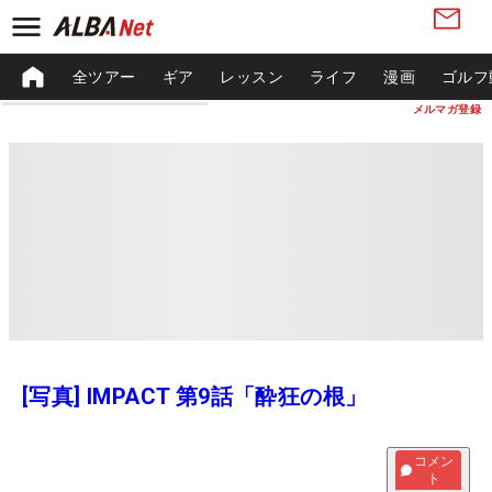
全ツアー
ギア
レッスン
ライフ
漫画
ゴルフ
メルマガ登録
[写真] IMPACT 第9話「酔狂の根」
コメン
ト