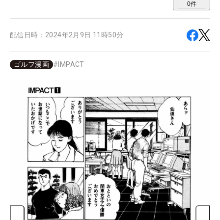
0
件
配信日時：
2024年2月9日 11時50分
ゴルフ漫画
#
IMPACT