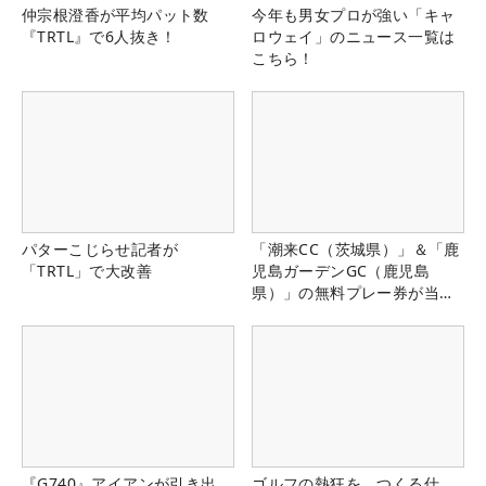
仲宗根澄香が平均パット数
今年も男女プロが強い「キャ
『TRTL』で6人抜き！
ロウェイ」のニュース一覧は
こちら！
パターこじらせ記者が
「潮来CC（茨城県）」＆「鹿
「TRTL」で大改善
児島ガーデンGC（鹿児島
県）」の無料プレー券が当た
る！！
『G740』アイアンが引き出
ゴルフの熱狂を、つくる仕