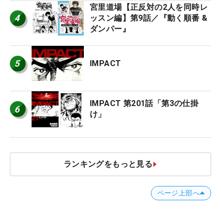
宮里道場【正反対の2人を同時レ
4
ッスン編】第9話／『動く順番 &
ダンパー』
5
IMPACT
IMPACT 第201話「第3の仕掛
6
け」
ランキングをもっと見る
ページ上部へ