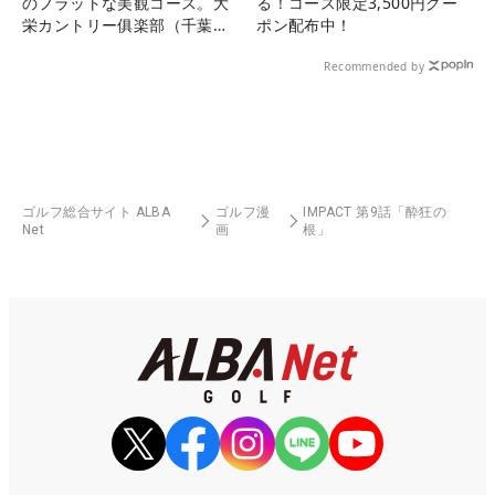
のフラットな美観コース。大
る！コース限定3,500円クー
栄カントリー俱楽部（千葉
ポン配布中！
県）
Recommended by
ゴルフ総合サイト ALBA
ゴルフ漫
IMPACT 第9話「酔狂の
Net
画
根」