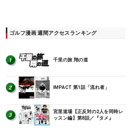
ゴルフ漫画 週間アクセスランキング
1
千里の旅 翔の道
2
IMPACT 第1話「流れ者」
宮里道場【正反対の2人を同時レ
3
ッスン編】第8話／『タメ』