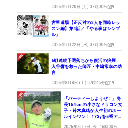
2026年7月20日 (月) 07時00分
9
宮里道場【正反対の2人を同時レッ
スン編】第4話／『やる事はシンプ
ル』
2026年7月22日 (水) 07時00分
9
6戦連続予選落ちから復活の狼煙
入谷響を救った師匠・中嶋常幸の助
言
2026年8月8日 (土) 07時45分
19
「パーティーしようぜ！」身
長154cmの小さなドラコン女
子・鈴木真緒が人生初のホー
ルインワン！ 173yを5番アイ
アンで会心のショット
2026年8月7日 (金) 16時00分