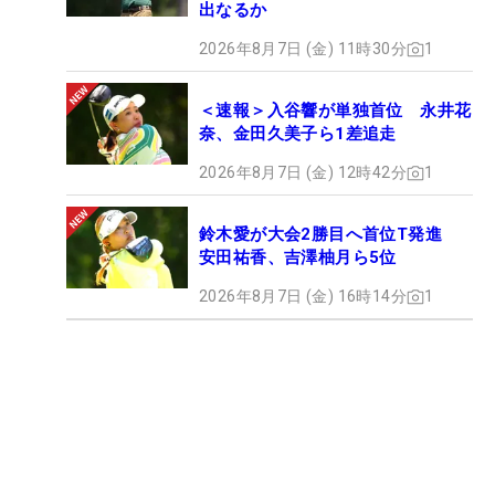
出なるか
2026年8月7日 (金) 11時30分
1
＜速報＞入谷響が単独首位 永井花
奈、金田久美子ら1差追走
2026年8月7日 (金) 12時42分
1
鈴木愛が大会2勝目へ首位T発進
安田祐香、吉澤柚月ら5位
2026年8月7日 (金) 16時14分
1