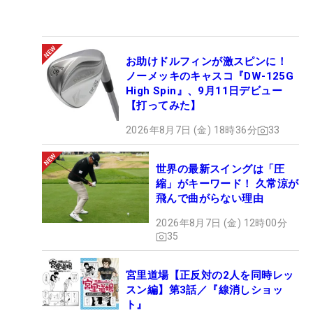
お助けドルフィンが激スピンに！
ノーメッキのキャスコ『DW-125G
High Spin』、9月11日デビュー
【打ってみた】
2026年8月7日 (金) 18時36分
33
世界の最新スイングは「圧
縮」がキーワード！ 久常涼が
飛んで曲がらない理由
2026年8月7日 (金) 12時00分
35
宮里道場【正反対の2人を同時レッ
スン編】第3話／『線消しショッ
ト』