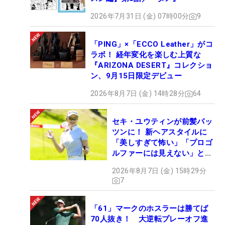
2026年7月31日 (金) 07時00分
9
「PING」×「ECCO Leather」がコ
ラボ！ 経年変化を楽しむ上質な
『ARIZONA DESERT』コレクショ
ン、9月15日限定デビュー
2026年8月7日 (金) 14時28分
64
セキ・ユウティンが前髪パッ
ツンに！ 新ヘアスタイルに
「美しすぎて怖い」「プロゴ
ルファーには見えない」とコ
メント殺到
2026年8月7日 (金) 15時29分
7
「61」マークのホスラーは勝てば
70人抜き！ 大逆転プレーオフ進