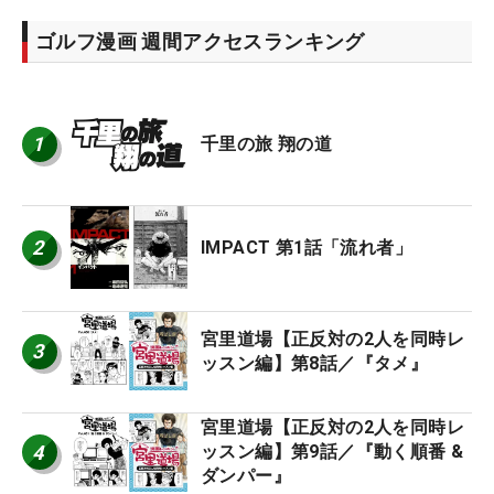
ゴルフ漫画 週間アクセスランキング
1
千里の旅 翔の道
2
IMPACT 第1話「流れ者」
宮里道場【正反対の2人を同時レ
3
ッスン編】第8話／『タメ』
宮里道場【正反対の2人を同時レ
4
ッスン編】第9話／『動く順番 &
ダンパー』