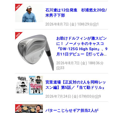
石川遼は12位発進 杉浦悠太20位/
米男子下部
2026年8月7日 (金) 10時29分
1
お助けドルフィンが激スピン
に！ ノーメッキのキャスコ
『DW-125G High Spin』、9
月11日デビュー【打ってみ
た】
2026年8月7日 (金) 18時36分
33
宮里道場【正反対の2人を同時レッ
スン編】第5話／『当て勘ドリル』
2026年7月24日 (金) 07時00分
9
パターこじらせギア担当2人が