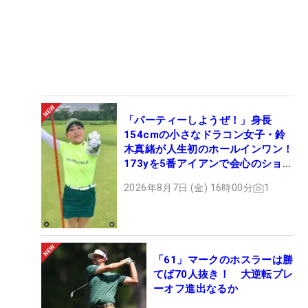
「パーティーしようぜ！」身長
154cmの小さなドラコン女子・鈴
木真緒が人生初のホールインワン！
173yを5番アイアンで会心のショッ
ト
2026年8月7日 (金) 16時00分
1
「61」マークのホスラーは勝
てば70人抜き！ 大逆転プレ
ーオフ進出なるか