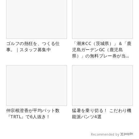
ゴルフの熱狂を、つくる仕
「潮来CC（茨城県）」＆「鹿
事。｜スタッフ募集中
児島ガーデンGC（鹿児島
県）」の無料プレー券が当た
る！！
仲宗根澄香が平均パット数
猛暑を乗り切る！ こだわり機
『TRTL』で6人抜き！
能派パンツ4選
Recommended by