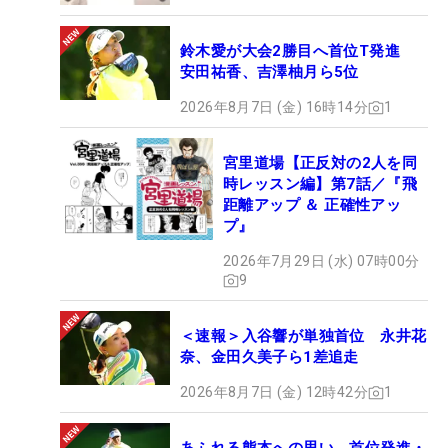
鈴木愛が大会2勝目へ首位T発進
安田祐香、吉澤柚月ら5位
2026年8月7日 (金) 16時14分
1
宮里道場【正反対の2人を同
時レッスン編】第7話／『飛
距離アップ ＆ 正確性アッ
プ』
2026年7月29日 (水) 07時00分
9
＜速報＞入谷響が単独首位 永井花
奈、金田久美子ら1差追走
2026年8月7日 (金) 12時42分
1