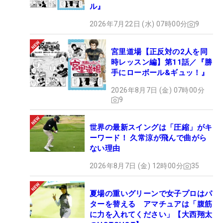
ル』
2026年7月22日 (水) 07時00分
9
宮里道場【正反対の2人を同
時レッスン編】第11話／『勝
手にローボール&ギュッ！』
2026年8月7日 (金) 07時00分
9
世界の最新スイングは「圧縮」がキ
ーワード！ 久常涼が飛んで曲がら
ない理由
2026年8月7日 (金) 12時00分
35
夏場の重いグリーンで女子プロはパ
ターを替える アマチュアは「腹筋
に力を入れてください」【大西翔太