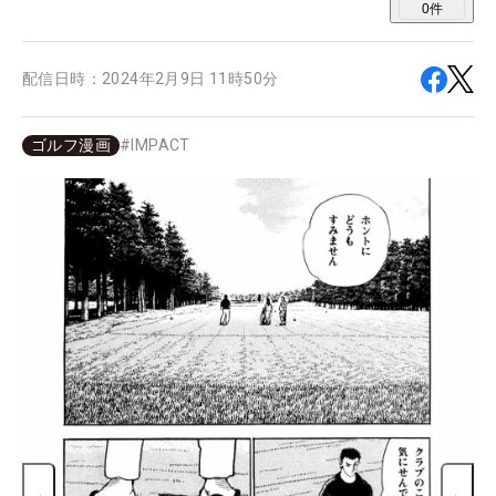
0
件
配信日時：
2024年2月9日 11時50分
ゴルフ漫画
#
IMPACT