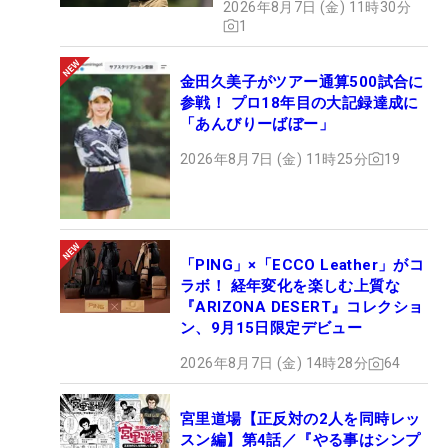
2026年8月7日 (金) 11時30分
1
金田久美子がツアー通算500試合に
参戦！ プロ18年目の大記録達成に
「あんびりーばぼー」
2026年8月7日 (金) 11時25分
19
「PING」×「ECCO Leather」がコ
ラボ！ 経年変化を楽しむ上質な
『ARIZONA DESERT』コレクショ
ン、9月15日限定デビュー
2026年8月7日 (金) 14時28分
64
宮里道場【正反対の2人を同時レッ
スン編】第4話／『やる事はシンプ