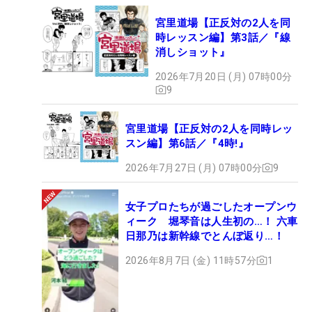
宮里道場【正反対の2人を同
時レッスン編】第3話／『線
消しショット』
2026年7月20日 (月) 07時00分
9
宮里道場【正反対の2人を同時レッ
スン編】第6話／『4時!』
2026年7月27日 (月) 07時00分
9
女子プロたちが過ごしたオープンウ
ィーク 堀琴音は人生初の…！ 六車
日那乃は新幹線でとんぼ返り…！
2026年8月7日 (金) 11時57分
1