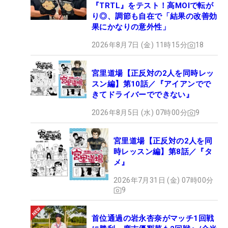
『TRTL』をテスト！高MOIで転が
り◎、調節も自在で「結果の改善効
果にかなりの意外性」
2026年8月7日 (金) 11時15分
18
宮里道場【正反対の2人を同時レッ
スン編】第10話／『アイアンでで
きてドライバーでできない』
2026年8月5日 (水) 07時00分
9
宮里道場【正反対の2人を同
時レッスン編】第8話／『タ
メ』
2026年7月31日 (金) 07時00分
9
首位通過の岩永杏奈がマッチ1回戦