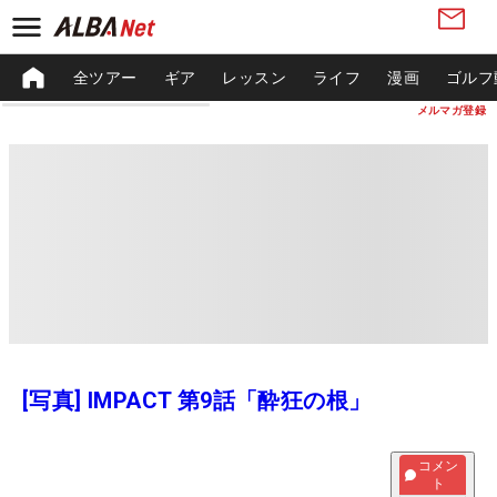
全ツアー
ギア
レッスン
ライフ
漫画
ゴルフ
メルマガ登録
[写真] IMPACT 第9話「酔狂の根」
コメン
ト