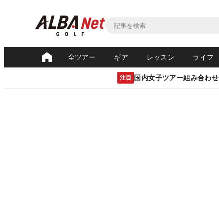
全ツアー
ギア
レッスン
ライフ
国内女子ツアー組み合わせ
注目