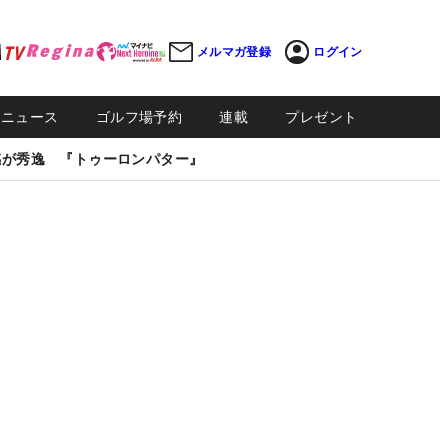
メルマガ登録
ログイン
Sニュース
ゴルフ場予約
連載
プレゼント
感が秀逸 『トゥーロンパター』