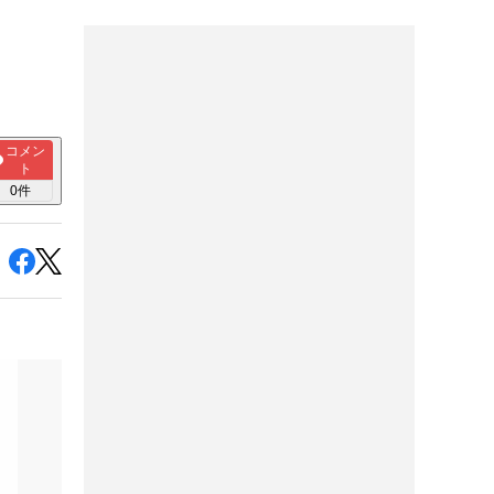
コメン
ト
0
件