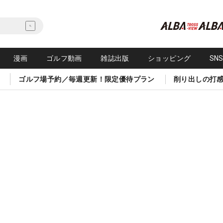
漫画
ゴルフ動画
雑誌出版
ショッピング
SN
ゴルフ場予約／毎週更新！限定優待プラン
削り出しの打