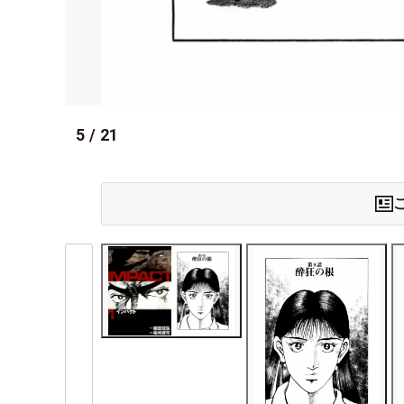
5
/
21