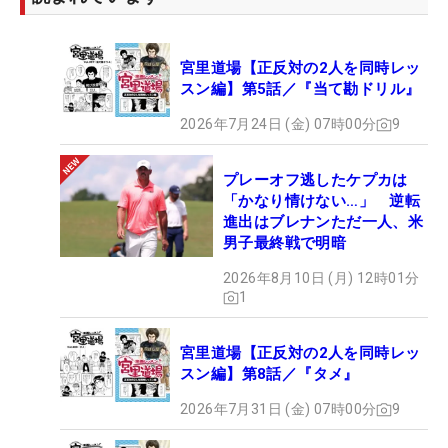
宮里道場【正反対の2人を同時レッ
スン編】第5話／『当て勘ドリル』
2026年7月24日 (金) 07時00分
9
プレーオフ逃したケプカは
「かなり情けない…」 逆転
進出はブレナンただ一人、米
男子最終戦で明暗
2026年8月10日 (月) 12時01分
1
宮里道場【正反対の2人を同時レッ
スン編】第8話／『タメ』
2026年7月31日 (金) 07時00分
9