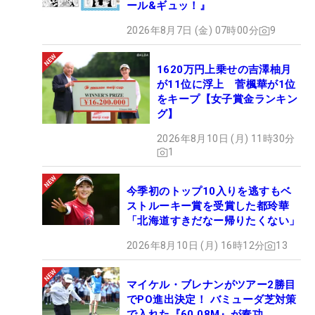
ール&ギュッ！』
2026年8月7日 (金) 07時00分
9
1620万円上乗せの吉澤柚月
が11位に浮上 菅楓華が1位
をキープ【女子賞金ランキン
グ】
2026年8月10日 (月) 11時30分
1
今季初のトップ10入りを逃すもベ
ストルーキー賞を受賞した都玲華
「北海道すきだなー帰りたくない」
2026年8月10日 (月) 16時12分
13
マイケル・ブレナンがツアー2勝目
でPO進出決定！ バミューダ芝対策
で入れた『60.08M』が奏功