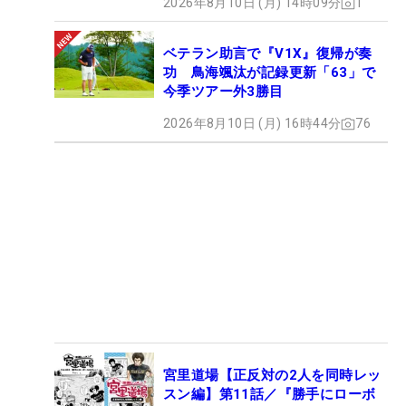
2026年8月10日 (月) 14時09分
1
ベテラン助言で『V1X』復帰が奏
功 鳥海颯汰が記録更新「63」で
今季ツアー外3勝目
2026年8月10日 (月) 16時44分
76
宮里道場【正反対の2人を同時レッ
スン編】第11話／『勝手にローボ