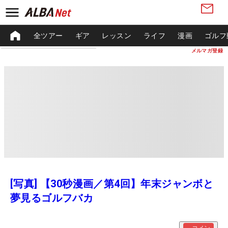
全ツアー
ギア
レッスン
ライフ
漫画
ゴルフ
メルマガ登録
[写真] 【30秒漫画／第4回】年末ジャンボと
夢見るゴルフバカ