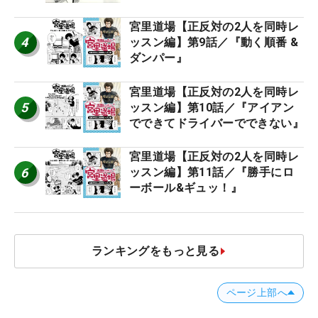
宮里道場【正反対の2人を同時レ
4
ッスン編】第9話／『動く順番 &
ダンパー』
宮里道場【正反対の2人を同時レ
5
ッスン編】第10話／『アイアン
でできてドライバーでできない』
宮里道場【正反対の2人を同時レ
6
ッスン編】第11話／『勝手にロ
ーボール&ギュッ！』
ランキングをもっと見る
ページ上部へ