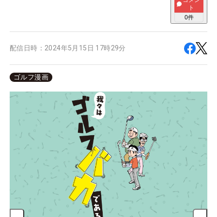
コメン
ト
0
件
配信日時：
2024年5月15日 17時29分
ゴルフ漫画