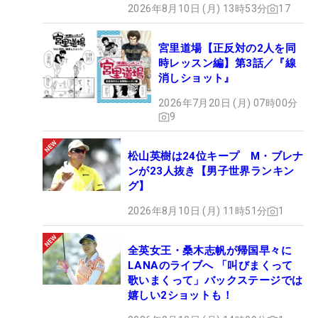
2026年8月10日 (月) 13時53分
17
宮里道場【正反対の2人を同
時レッスン編】第3話／『線
消しショット』
2026年7月20日 (月) 07時00分
9
松山英樹は24位キープ M・ブレナ
ンが23人抜き【男子世界ランキン
グ】
2026年8月10日 (月) 11時51分
1
全英女王・桑木志帆が帰国早々に
LANAのライブへ 「叫びまくって
歌いまくって」バックステージでは
嬉しい2ショットも！