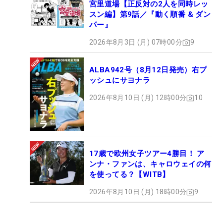
宮里道場【正反対の2人を同時レッ
スン編】第9話／『動く順番 & ダン
パー』
2026年8月3日 (月) 07時00分
9
ALBA942号（8月12日発売）右プ
ッシュにサヨナラ
2026年8月10日 (月) 12時00分
10
17歳で欧州女子ツアー4勝目！ ア
ンナ・ファンは、キャロウェイの何
を使ってる？【WITB】
2026年8月10日 (月) 18時00分
9