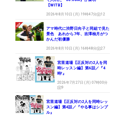
【WITB】
2026年8月10日 (月) 19時47分
12
アマ時代に渋野日向子と同組で見た
景色 あれから7年、吉澤柚月がつ
かんだ初優勝
2026年8月10日 (月) 16時48分
27
宮里道場【正反対の2人を同
時レッスン編】第6話／『4
時!』
2026年7月27日 (月) 07時00分
9
宮里道場【正反対の2人を同時レッ
スン編】第4話／『やる事はシンプ
ル』