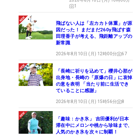
2026年8月10日 (月) 16時00分
1
飛ばない人は「左カカト体重」が原
因だった！ まだまだ260y飛ばす森
田理香子が考える、飛距離アップの
新常識
2026年8月10日 (月) 12時00分
67
「長崎に祈りを込めて」櫻井心那が
出身地・長崎の「原爆の日」に哀悼
の意を表明 「当たり前に生活でき
ていることに感謝」
2026年8月10日 (月) 15時56分
8
「趣味：かき氷」 吉田優利が日本
滞在中にメロンや桃から珍味まで、
人気のかき氷を次々に制覇！