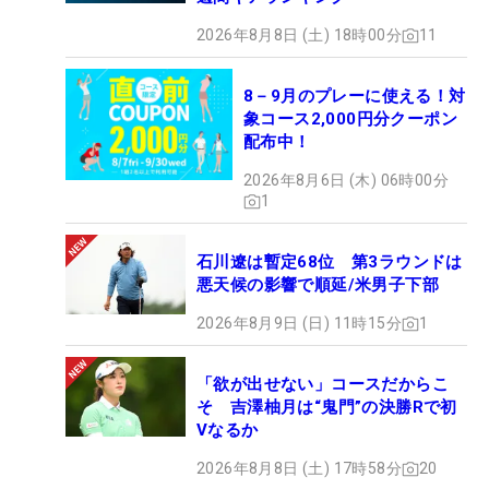
2026年8月8日 (土) 18時00分
11
8－9月のプレーに使える！対
象コース2,000円分クーポン
配布中！
2026年8月6日 (木) 06時00分
1
石川遼は暫定68位 第3ラウンドは
悪天候の影響で順延/米男子下部
2026年8月9日 (日) 11時15分
1
「欲が出せない」コースだからこ
そ 吉澤柚月は“鬼門”の決勝Rで初
Vなるか
2026年8月8日 (土) 17時58分
20