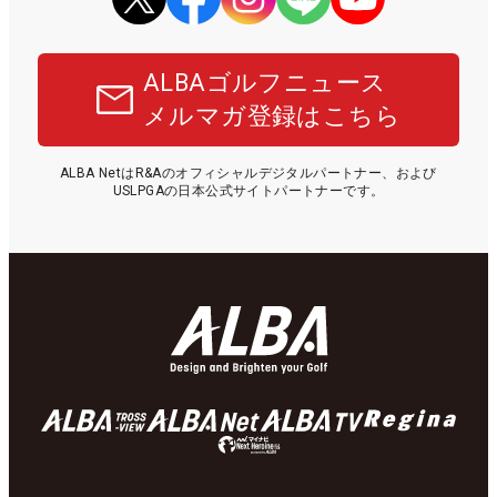
ALBAゴルフニュース
メルマガ登録はこちら
ALBA NetはR&Aのオフィシャルデジタルパートナー、および
USLPGAの日本公式サイトパートナーです。