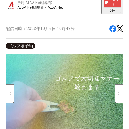
コメン
所属
ALBA Net編集部
ト
ALBA Net編集部
/
ALBA Net
0
件
配信日時：
2023年10月6日 10時48分
ゴルフ場予約