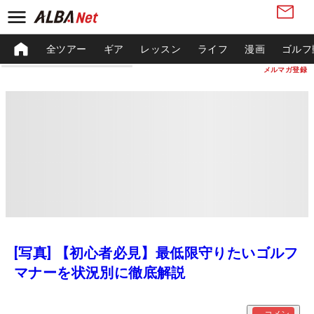
全ツアー
ギア
レッスン
ライフ
漫画
ゴルフ
メルマガ登録
[写真] 【初心者必見】最低限守りたいゴルフ
マナーを状況別に徹底解説