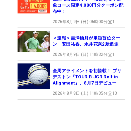
象コース限定4,000円分クーポン配
布中！
2026年8月9日 (日) 06時00分
1
＜速報＞吉澤柚月が単独首位ター
ン 安田祐香、永井花奈2差追走
2026年8月9日 (日) 11時32分
1
全周アライメントを初搭載！ ブリ
ヂストン『TOUR B JGR Roll-in
Alignment』、8月7日デビュー
2026年8月8日 (土) 11時35分
13