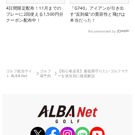
4日間限定配布！11月までの
『G740』アイアンが引き出
プレーに2回使える1,500円分
す“反則級”の寛容性と飛びは
クーポン配布中！
本当だった！
Recommended by
ゴルフ総合サイ
ゴルフ
【初心者必見】最低限守りたいゴルフマナ
ト ALBA Net
場予約
ーを状況別に徹底解説