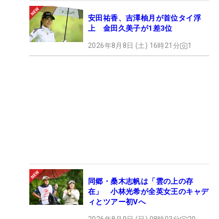
安田祐香、吉澤柚月が首位タイ浮
上 金田久美子が1差3位
2026年8月8日 (土) 16時21分
1
同郷・桑木志帆は「雲の上の存
在」 小林光希が全英女王のキャデ
ィとツアー初Vへ