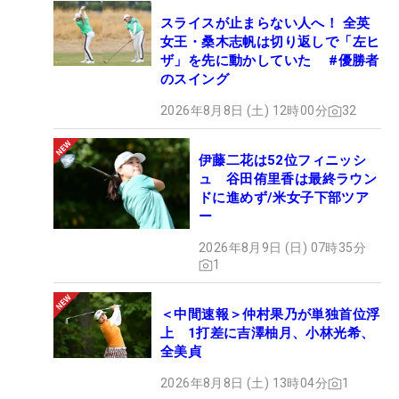
スライスが止まらない人へ！ 全英
女王・桑木志帆は切り返しで「左ヒ
ザ」を先に動かしていた #優勝者
のスイング
2026年8月8日 (土) 12時00分
32
伊藤二花は52位フィニッシ
ュ 谷田侑里香は最終ラウン
ドに進めず/米女子下部ツア
ー
2026年8月9日 (日) 07時35分
1
＜中間速報＞仲村果乃が単独首位浮
上 1打差に吉澤柚月、小林光希、
全美貞
2026年8月8日 (土) 13時04分
1