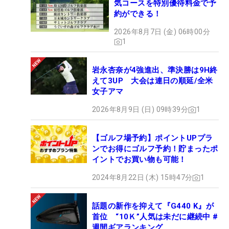
気コースを特別優待料金で予
約ができる！
2026年8月7日 (金) 06時00分
1
岩永杏奈が4強進出、準決勝は9H終
えて3UP 大会は連日の順延/全米
女子アマ
2026年8月9日 (日) 09時39分
1
【ゴルフ場予約】ポイントUPプラ
ンでお得にゴルフ予約！貯まったポ
イントでお買い物も可能！
2024年8月22日 (木) 15時47分
1
話題の新作を抑えて『G440 K』が
首位 “10Ｋ”人気は未だに継続中 #
週間ギアランキング