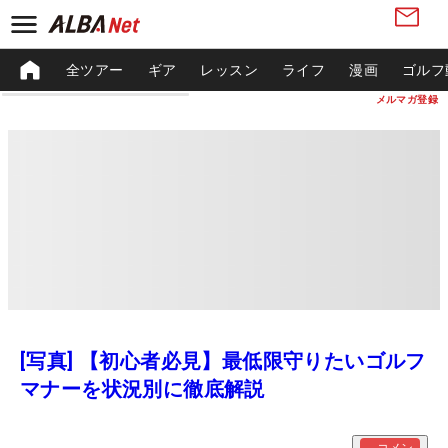
全ツアー
ギア
レッスン
ライフ
漫画
ゴルフ
メルマガ登録
[写真] 【初心者必見】最低限守りたいゴルフ
マナーを状況別に徹底解説