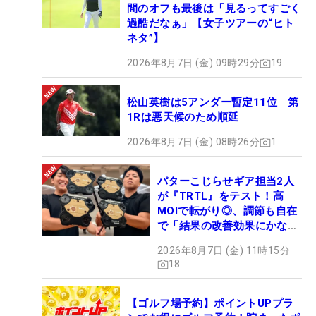
間のオフも最後は「見るってすごく
過酷だなぁ」【女子ツアーの“ヒト
ネタ”】
2026年8月7日 (金) 09時29分
19
松山英樹は5アンダー暫定11位 第
1Rは悪天候のため順延
2026年8月7日 (金) 08時26分
1
パターこじらせギア担当2人
が『TRTL』をテスト！高
MOIで転がり◎、調節も自在
で「結果の改善効果にかなり
の意外性」
2026年8月7日 (金) 11時15分
18
【ゴルフ場予約】ポイントUPプラ