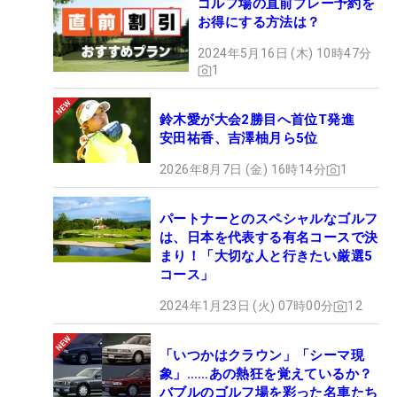
ゴルフ場の直前プレー予約を
お得にする方法は？
2024年5月16日 (木) 10時47分
1
鈴木愛が大会2勝目へ首位T発進
安田祐香、吉澤柚月ら5位
2026年8月7日 (金) 16時14分
1
パートナーとのスペシャルなゴルフ
は、日本を代表する有名コースで決
まり！「大切な人と行きたい厳選5
コース」
2024年1月23日 (火) 07時00分
12
「いつかはクラウン」「シーマ現
象」……あの熱狂を覚えているか？
バブルのゴルフ場を彩った名車たち