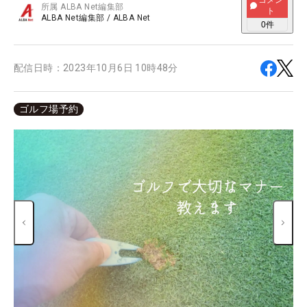
コメン
所属
ALBA Net編集部
ト
ALBA Net編集部
/
ALBA Net
0
件
配信日時：
2023年10月6日 10時48分
ゴルフ場予約