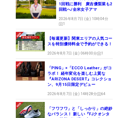
1回戦に勝利 廣吉優梨菜も2
回戦へ/全米女子アマ
2026年8月7日 (金) 10時04分
1
【毎週更新】関東エリアの人気コー
スを特別優待料金で予約ができる！
2026年8月7日 (金) 06時00分
1
「PING」×「ECCO Leather」がコ
ラボ！ 経年変化を楽しむ上質な
『ARIZONA DESERT』コレクショ
ン、9月15日限定デビュー
2026年8月7日 (金) 14時28分
64
「フワフワ」と「しっかり」の絶妙
なバランス！ 新しい『FJクオンタ