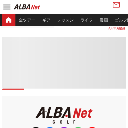
全ツアー
ギア
レッスン
ライフ
漫画
ゴルフ
メルマガ登録