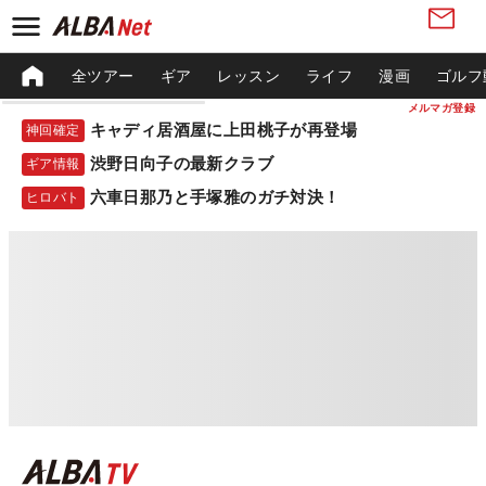
全ツアー
ギア
レッスン
ライフ
漫画
ゴルフ
メルマガ登録
キャディ居酒屋に上田桃子が再登場
神回確定
渋野日向子の最新クラブ
ギア情報
六車日那乃と手塚雅のガチ対決！
ヒロバト