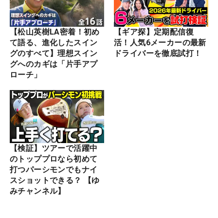
【松山英樹LA密着！初め
【ギア探】定期配信復
て語る、進化したスイン
活！人気6メーカーの最新
グのすべて】理想スイン
ドライバーを徹底試打！
グへのカギは「片手アプ
ローチ」
【検証】ツアーで活躍中
のトッププロなら初めて
打つパーシモンでもナイ
スショットできる？ 【ゆ
みチャンネル】