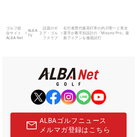
ゴルフ総
話題のギ
右打者歴代最高打率の内川聖一と美女
ALBA
合サイト
ア・ゴル
選手が番手別設計の『Mizuno Pro』最
TV
ALBA Net
フクラブ
新アイアンを徹底試打
ALBAゴルフニュース
メルマガ登録はこちら