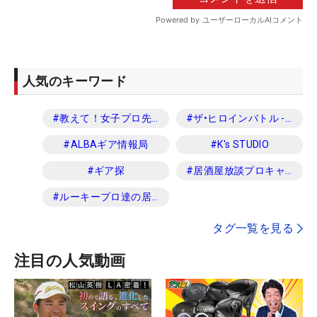
人気のキーワード
#
教えて！女子プロ先生
#
ザ•ヒロインバトル -NEXT BACK 9-
#
ALBAギア情報局
#
K's STUDIO
#
ギア探
#
居酒屋放談プロキャディ編
#
ルーキープロ達の居酒屋放談
タグ一覧を見る
注目の人気動画