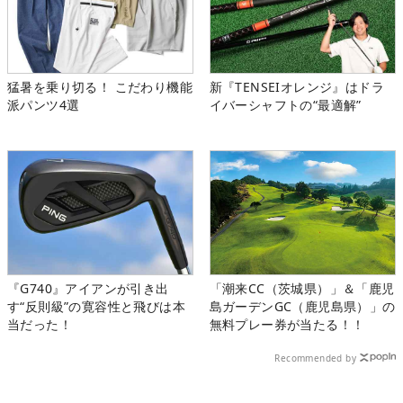
猛暑を乗り切る！ こだわり機能
新『TENSEIオレンジ』はドラ
派パンツ4選
イバーシャフトの“最適解”
『G740』アイアンが引き出
「潮来CC（茨城県）」＆「鹿児
す“反則級”の寛容性と飛びは本
島ガーデンGC（鹿児島県）」の
当だった！
無料プレー券が当たる！！
Recommended by