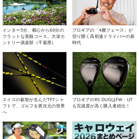
インター5分、都心から60分の
プロギアの「4層フェース」が
フラットな美観コース。大栄カ
切り開く高初速ドライバーの新
ントリー俱楽部（千葉県）
時代
スイスの叡智が生んだTPTシャ
プロギアのRS DUOはFW・UT
フトで、ゴルフを異次元の世界
も完成度が高く購入者続出！
へ