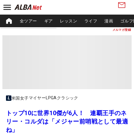
全ツアー
ギア
レッスン
ライフ
漫画
ゴルフ
メルマガ登録
マイヤーLPGAクラシック
米国女子
トップ10に世界10傑が6人！ 連覇王手のネ
リー・コルダは「メジャー前哨戦として最適
ね」