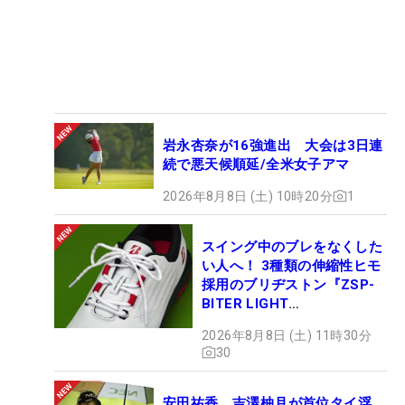
岩永杏奈が16強進出 大会は3日連
続で悪天候順延/全米女子アマ
2026年8月8日 (土) 10時20分
1
スイング中のブレをなくした
い人へ！ 3種類の伸縮性ヒモ
採用のブリヂストン『ZSP-
BITER LIGHT
MAGICLACE』、8月8日デビ
2026年8月8日 (土) 11時30分
ュー
30
安田祐香、吉澤柚月が首位タイ浮