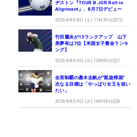
ヂストン『TOUR B JGR Roll-in
Alignment』、8月7日デビュー
2026年8月8日 (土) 11時35分
13
竹田麗央が13ランクアップ 山下
美夢有は7位【米国女子賞金ランキ
ング】
2026年8月4日 (火) 12時00分
1
全英制覇の桑木志帆が“凱旋帰国”
次なる目標は「やっぱり女王を狙い
たい」
2026年8月4日 (火) 16時58分
8