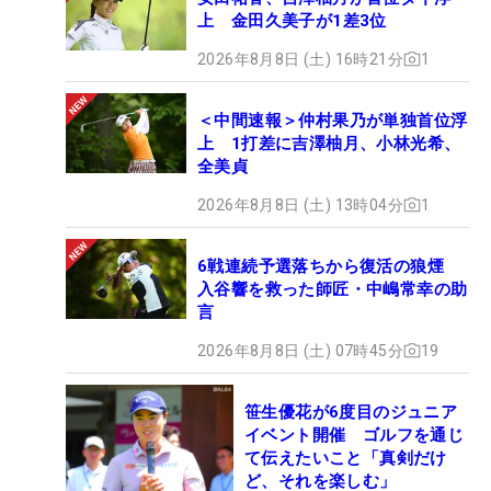
上 金田久美子が1差3位
2026年8月8日 (土) 16時21分
1
＜中間速報＞仲村果乃が単独首位浮
上 1打差に吉澤柚月、小林光希、
全美貞
2026年8月8日 (土) 13時04分
1
6戦連続予選落ちから復活の狼煙
入谷響を救った師匠・中嶋常幸の助
言
2026年8月8日 (土) 07時45分
19
笹生優花が6度目のジュニア
イベント開催 ゴルフを通じ
て伝えたいこと「真剣だけ
ど、それを楽しむ」