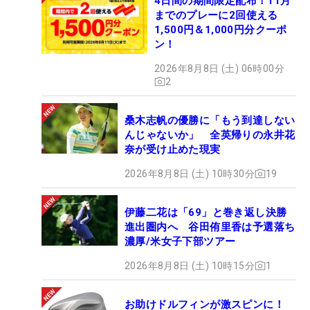
4日間の期間限定配布！11月
までのプレーに2回使える
1,500円＆1,000円分クーポ
ン！
2026年8月8日 (土) 06時00分
2
桑木志帆の優勝に「もう到達しない
んじゃないか」 全英帰りの永井花
奈が受け止めた現実
2026年8月8日 (土) 10時30分
19
伊藤二花は「69」と巻き返し決勝
進出圏内へ 谷田侑里香は予選落ち
濃厚/米女子下部ツアー
2026年8月8日 (土) 10時15分
1
お助けドルフィンが激スピンに！