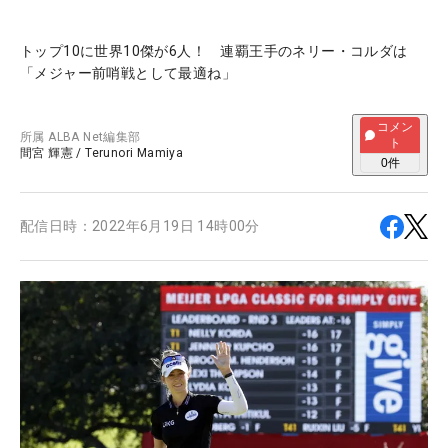
トップ10に世界10傑が6人！ 連覇王手のネリー・コルダは
「メジャー前哨戦として最適ね」
コメン
所属
ALBA Net編集部
ト
間宮 輝憲
/
Terunori Mamiya
0
件
配信日時：
2022年6月19日 14時00分