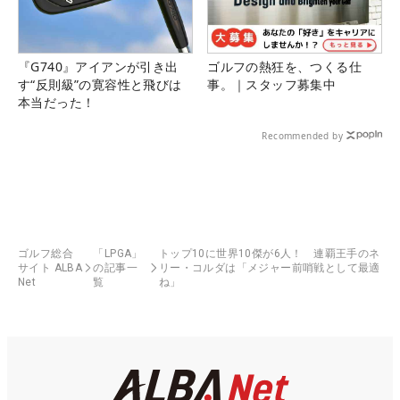
『G740』アイアンが引き出
ゴルフの熱狂を、つくる仕
す“反則級”の寛容性と飛びは
事。｜スタッフ募集中
本当だった！
Recommended by
ゴルフ総合
「LPGA」
トップ10に世界10傑が6人！ 連覇王手のネ
サイト ALBA
の記事一
リー・コルダは「メジャー前哨戦として最適
Net
覧
ね」