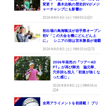
変更？ 桑木志帆の歴史的Vがメジ
ャーチャンプにも影響か
2026年8月4日 (火) 10時02分
1
初出場の鳥海颯汰が岩手県オープン
初V「この大会を機にどんどん上
に」 シニアの部は宮本勝昌が連覇
2026年8月8日 (土) 18時25分
72
2006年発売の『ツアーAD
PT』が再び脚光 脇元華、
穴井詩も投入「初速が強くな
った感じ」
2026年8月8日 (土) 08時56分
4
全周アライメントを初搭載！ ブリ