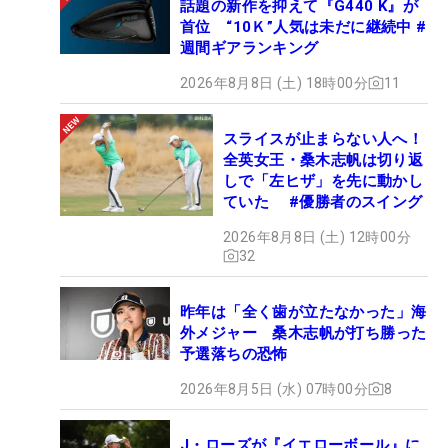
話題の新作を抑えて『G440 K』が
首位 “10Ｋ”人気は未だに継続中 #
週間ギアランキング
2026年8月8日 (土) 18時00分
11
スライスが止まらない人へ！
全英女王・桑木志帆は切り返
しで「左ヒザ」を先に動かし
ていた #優勝者のスイング
2026年8月8日 (土) 12時00分
32
昨年は「全く歯が立たなかった」海
外メジャー 桑木志帆が打ち勝った
予選落ちの恐怖
2026年8月5日 (水) 07時00分
8
J・ローズが『イエローボール』に