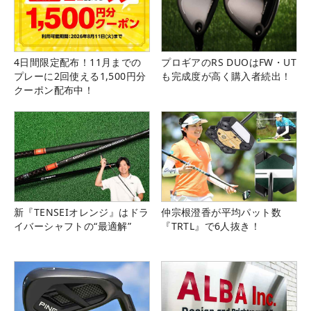
4日間限定配布！11月までの
プロギアのRS DUOはFW・UT
プレーに2回使える1,500円分
も完成度が高く購入者続出！
クーポン配布中！
新『TENSEIオレンジ』はドラ
仲宗根澄香が平均パット数
イバーシャフトの“最適解”
『TRTL』で6人抜き！