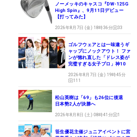
ノーメッキのキャスコ『DW-125G
High Spin』、9月11日デビュー
【打ってみた】
2026年8月7日 (金) 18時36分
33
ゴルフウェアとは一味違うギ
ャップにノックアウト！ ファ
ンが惚れ直した「ドレス姿が
完璧すぎる女子プロ」神10
2026年8月7日 (金) 19時45分
111
松山英樹は「69」も26位に後退
日本勢2人が決勝へ
2026年8月8日 (土) 08時41分
1
笹生優花主催ジュニアイベントに宮