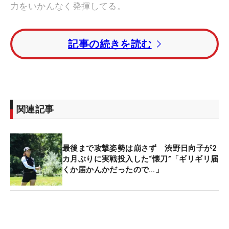
力をいかんなく発揮してる。
最終18番でイーグルトライに成功すると、グリーン
記事の続きを読む
を取り囲んだギャラリーからは大歓声。「完璧なパ
ットだったし、観客が大喜びしてくれて最高。本当
に素晴らしかったわ」と、鳥肌ものだった。8番で
もイーグルを奪っており、怒とうの進撃でトップに
躍り出た。
関連記事
約4カ月ぶりの復帰戦となった2週前の「
全米女子オ
ープン
」でもいきなり8位タイと活躍。ただ、今は
最後まで攻撃姿勢は崩さず 渋野日向子が2
「プレーできることがうれしい」というのが第一
カ月ぶりに実戦投入した“懐刀”「ギリギリ届
くか届かんかだったので…」
だ。「ここにいるだけで幸せだし、ゴルフができる
ことに感謝してる。次の18ホールに挑戦することに
興奮しているの」と、コースの雰囲気を楽しんでい
る。