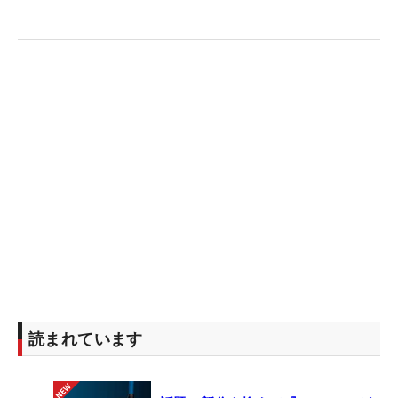
だが、そこで繰り広げられているのは激戦だ。伸ば
し合いの大会で1打差の2位には、今季「
シェブロン
選手権
」覇者の
ジェニファー・カプチョ
（米国）が
続く。その下には、3位の
ブルック・ヘンダーソン
（カナダ）、4位
レクシー・トンプソン
（米国）、5
位タイの
リディア・コ
（二ュージーランド）、
ミン
ジー・リー
（オーストラリア）、7位タイの
アタ
ヤ・ティティクル
（タイ）と世界トップ10が5人も
つけている。
読まれています