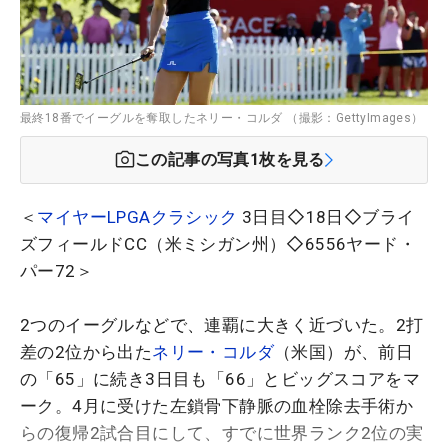
最終18番でイーグルを奪取したネリー・コルダ （撮影：GettyImages）
この記事の写真
1
枚を見る
＜
マイヤーLPGAクラシック
3日目◇18日◇ブライ
ズフィールドCC（米ミシガン州）◇6556ヤード・
パー72＞
2つのイーグルなどで、連覇に大きく近づいた。2打
差の2位から出た
ネリー・コルダ
（米国）が、前日
の「65」に続き3日目も「66」とビッグスコアをマ
ーク。4月に受けた左鎖骨下静脈の血栓除去手術か
らの復帰2試合目にして、すでに世界ランク2位の実