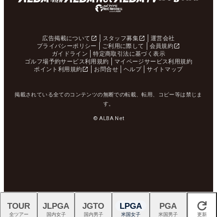
広告掲載について
スタッフ募集
運営会社
プライバシーポリシー
ご利用に際して
会員規約
ガイドライン
特定商取引法に基づく表示
ゴルフ場予約サービス利用規約
マイページサービス利用規約
ポイント利用規約
お問合せ
ヘルプ
サイトマップ
掲載されている全てのコンテンツの無断での転載、転用、コピー等は禁じま
す。
© ALBA Net
TOUR
JLPGA
JGTO
LPGA
PGA
閉じる
全ツアー
国内女子
国内男子
米国女子
米国男子
更新