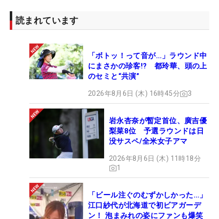
読まれています
「ボトッ！って音が…」ラウンド中
にまさかの珍客!? 都玲華、頭の上
のセミと“共演”
2026年8月6日 (木) 16時45分
3
岩永杏奈が暫定首位、廣吉優
梨菜8位 予選ラウンドは日
没サスペ/全米女子アマ
2026年8月6日 (木) 11時18分
1
「ビール注ぐのむずかしかった…」
江口紗代が北海道で初ビアガーデ
ン！ 泡まみれの姿にファンも爆笑