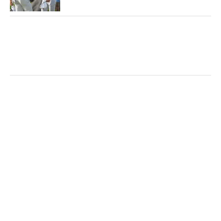
プレーオフを戦った米国人選手の
ケビン・ナ
が、
グ
レッグ・ノーマン
率いる『リブ・ゴルフ・インビテ
ーショナル・シリーズ』にフル出場することを見据
え、PGAツアーとの法廷闘争などを避ける目的で、
自らPGAツアーのメンバーシップを返上し、去りゆ
く決意を発表して、米ゴルフ界は騒然となった。
ノーマンの「リブ・ゴルフ」に対しては、当然なが
ら米欧両ツアーは激しい不快感と警戒心、あからさ
まな対抗意識を見せている。だが、その一方で「賛
否」は、決して同等ではないものの「両論」あるこ
とも否めない。