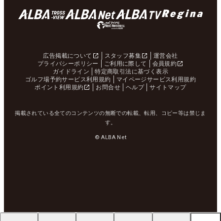
広告掲載について
スタッフ募集
運営会社
プライバシーポリシー
ご利用に際して
会員規約
ガイドライン
特定商取引法に基づく表示
ゴルフ場予約サービス利用規約
マイページサービス利用規約
ポイント利用規約
お問合せ
ヘルプ
サイトマップ
掲載されている全てのコンテンツの無断での転載、転用、コピー等は禁じま
す。
© ALBA Net