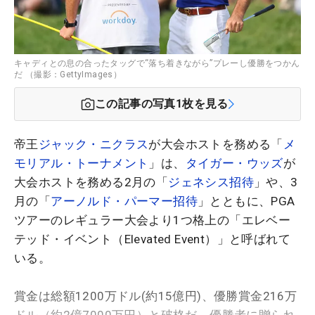
キャディとの息の合ったタッグで“落ち着きながら”プレーし優勝をつかん
だ （撮影：GettyImages）
この記事の写真
1
枚を見る
帝王
ジャック・ニクラス
が大会ホストを務める「
メ
モリアル・トーナメント
」は、
タイガー・ウッズ
が
大会ホストを務める2月の「
ジェネシス招待
」や、3
月の「
アーノルド・パーマー招待
」とともに、PGA
ツアーのレギュラー大会より1つ格上の「エレベー
テッド・イベント（Elevated Event）」と呼ばれて
いる。
賞金は総額1200万ドル(約15億円)、優勝賞金216万