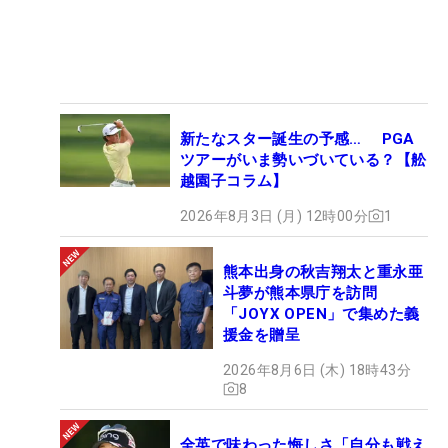
新たなスター誕生の予感… PGA
ツアーがいま勢いづいている？【舩
越園子コラム】
2026年8月3日 (月) 12時00分
1
熊本出身の秋吉翔太と重永亜
斗夢が熊本県庁を訪問
「JOYX OPEN」で集めた義
援金を贈呈
2026年8月6日 (木) 18時43分
8
全英で味わった悔しさ「自分も戦え