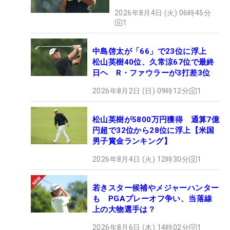
2026年8月4日 (火) 06時45分
1
中島啓太が「66」で23位に浮上
松山英樹40位、久常涼67位で最終
日ヘ R・ファウラーが3打差3位
2026年8月2日 (日) 09時12分
1
松山英樹が5800万円獲得 通算7億
円超で32位から28位に浮上【米国
男子賞金ランキング】
2026年8月4日 (火) 12時30分
1
若きスター候補やメジャーハンター
も PGAプレーオフ争い、当落線
上の大物選手は？
2026年8月6日 (木) 14時02分
1