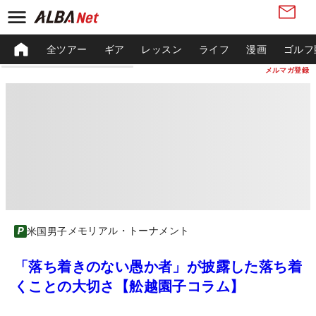
全ツアー
ギア
レッスン
ライフ
漫画
ゴルフ
メルマガ登録
メモリアル・トーナメント
米国男子
「落ち着きのない愚か者」が披露した落ち着
くことの大切さ【舩越園子コラム】