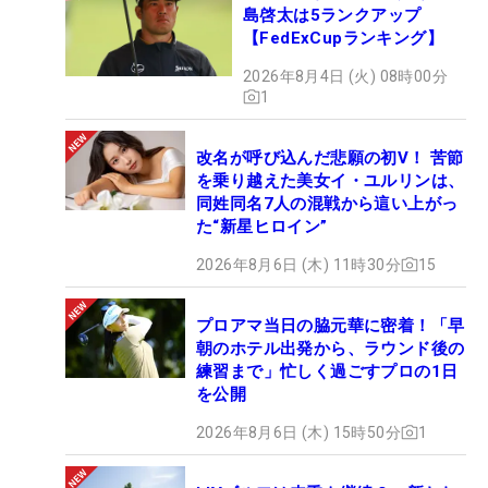
島啓太は5ランクアップ
【FedExCupランキング】
2026年8月4日 (火) 08時00分
1
改名が呼び込んだ悲願の初V！ 苦節
を乗り越えた美女イ・ユルリンは、
同姓同名7人の混戦から這い上がっ
た“新星ヒロイン”
2026年8月6日 (木) 11時30分
15
プロアマ当日の脇元華に密着！「早
朝のホテル出発から、ラウンド後の
練習まで」忙しく過ごすプロの1日
を公開
2026年8月6日 (木) 15時50分
1