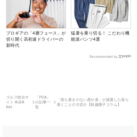
プロギアの「4層フェース」が
猛暑を乗り切る！ こだわり機
切り開く高初速ドライバーの
能派パンツ4選
新時代
Recommended by
ゴルフ総合サ
「PGA」
「落ち着きのない愚か者」が披露した落ち
イト ALBA
の記事一
着くことの大切さ【舩越園子コラム】
Net
覧