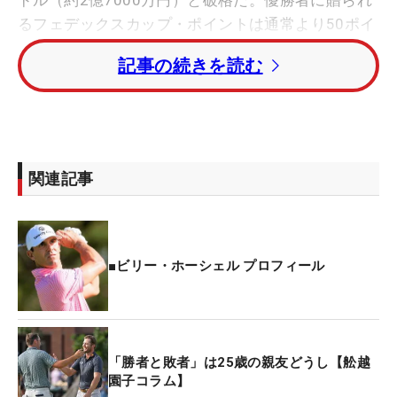
ドル（約2億7000万円）と破格だ。優勝者に贈られ
るフェデックスカップ・ポイントは通常より50ポイ
ント多い550ポイント。授けられる複数年シードは
記事の続きを読む
向こう2年間ではなく3年間と長い。
米国のゴルフファンの脳裏には、かつてウッズが達
成した3連覇（1999年〜2001年）や、2012年の彼
の雄姿が焼き付いている。日本のファンにとっては
関連記事
14年に松山英樹がこの地で挙げた米ツアー初優勝が
懐かしく思い出されるのではないだろうか。
しかし今年の大会は、その松山が初日の第1打を打
■ビリー・ホーシェル プロフィール
ち放った3番ウッドのフェース面に手書きしていた
印がルール違反に問われ、失格を言い渡される波乱
の幕開けとなった。
「勝者と敗者」は25歳の親友どうし【舩越
園子コラム】
その2日後の土曜日には、かつて14年大会で松山と