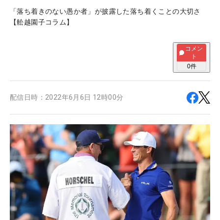
「落ち着きのない愚か者」が披露した落ち着くことの大切さ
【舩越園子コラム】
コメン
ト
0
件
配信日時：
2022年6月6日 12時00分