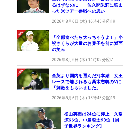
るはずなのに」 佐久間朱莉に強ま
った米ツアー参戦への思い
2026年8月6日 (木) 16時45分
19
「全部食べたら太っちゃうよ！」小
祝さくらが大量のお菓子を前に満面
の笑み
2026年8月6日 (木) 14時09分
7
全英より国内を選んだ河本結 女王
レースで離されるも桑木志帆のVに
「刺激をもらいました」
2026年8月6日 (木) 15時45分
19
松山英樹は24位に浮上 久常
涼66位、中島啓太93位【男
子世界ランキング】