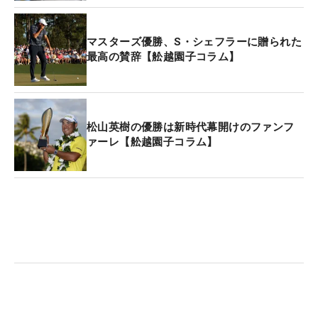
いたほどの親友だ。シェフラーのメジャー初優勝
を、あのときバーンズは心から讃えていた。
マスターズ優勝、S・シェフラーに贈られた
最高の賛辞【舩越園子コラム】
そんな2人が、1対1でプレーオフを戦うことになっ
た展開は、傍から見れば、運命のいたずら。しか
し、幼いころから何度もジュニアの大会で顔を合わ
せていた2人にとっては、懐かしい時代の再現のよ
松山英樹の優勝は新時代幕開けのファンフ
ァーレ【舩越園子コラム】
うな感覚だったのだろう。