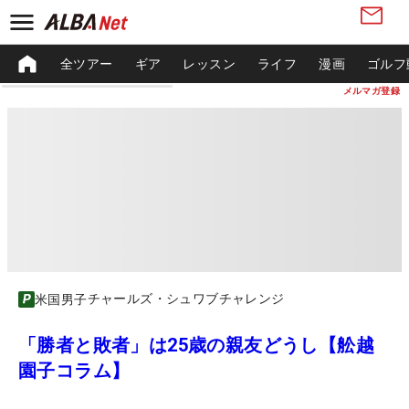
全ツアー
ギア
レッスン
ライフ
漫画
ゴルフ
メルマガ登録
チャールズ・シュワブチャレンジ
米国男子
「勝者と敗者」は25歳の親友どうし【舩越
園子コラム】