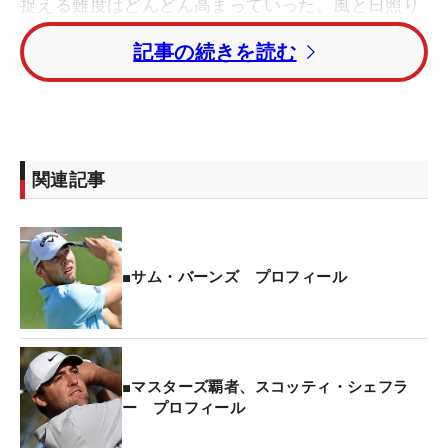
捉える難度はどんどん高まっていった。風と日照り
でグリーンは時間を追うごとに硬く速くなり、パッ
記事の続きを読む
ティングの難度も想像以上に高まっていった。
その影響を最も受けたのが、最終組で回っていたシ
ェフラーだった。バーディーが1つも奪えないまま2
ボギーを喫する苦戦の末に、トータル9アンダーで
関連記事
ホールアウトした。一方で、シェフラーから7打も
引き離されて最終日を迎えた
サム・バーンズ
は、風
が穏やかなうちにスタートし、スコアを5つ伸ばす
快進撃を披露。サンデー・アフタヌーンは一時は首
■サム・バーンズ プロフィール
位に4人が並ぶ混戦状態になったが、終わってみれ
ば、バーンズとシェフラーがトータル9アンダーで
首位に並び、サドンデス・プレーオフに突入した。
■マスターズ覇者、スコッティ・シェフラ
ー プロフィール
バーンズとシェフラーは、どちらも25歳。今年の
マ
スターズ
では、2人は1軒の家をシェアして滞在して