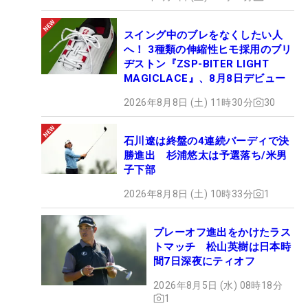
スイング中のブレをなくしたい人
へ！ 3種類の伸縮性ヒモ採用のブリ
ヂストン『ZSP-BITER LIGHT
MAGICLACE』、8月8日デビュー
2026年8月8日 (土) 11時30分
30
石川遼は終盤の4連続バーディで決
勝進出 杉浦悠太は予選落ち/米男
子下部
2026年8月8日 (土) 10時33分
1
プレーオフ進出をかけたラス
トマッチ 松山英樹は日本時
間7日深夜にティオフ
2026年8月5日 (水) 08時18分
1