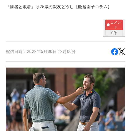
「勝者と敗者」は25歳の親友どうし【舩越園子コラム】
コメン
ト
0
件
配信日時：
2022年5月30日 12時00分