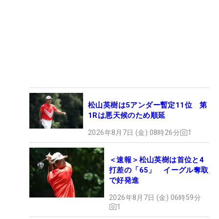
松山英樹は5アンダー暫定11位 第
1Rは悪天候のため順延
2026年8月7日 (金) 08時26分
1
＜速報＞松山英樹は首位と4
打差の「65」 イーグル奪取
で好発進
2026年8月7日 (金) 06時59分
1