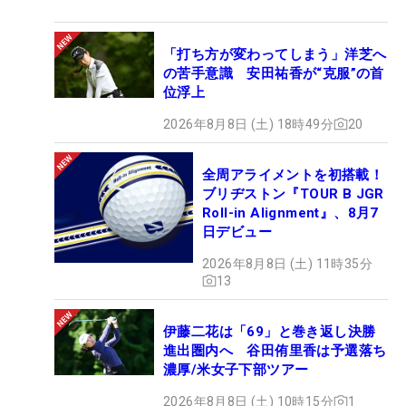
「打ち方が変わってしまう」洋芝へ
の苦手意識 安田祐香が“克服”の首
位浮上
2026年8月8日 (土) 18時49分
20
全周アライメントを初搭載！
ブリヂストン『TOUR B JGR
Roll-in Alignment』、8月7
日デビュー
2026年8月8日 (土) 11時35分
13
伊藤二花は「69」と巻き返し決勝
進出圏内へ 谷田侑里香は予選落ち
濃厚/米女子下部ツアー
2026年8月8日 (土) 10時15分
1