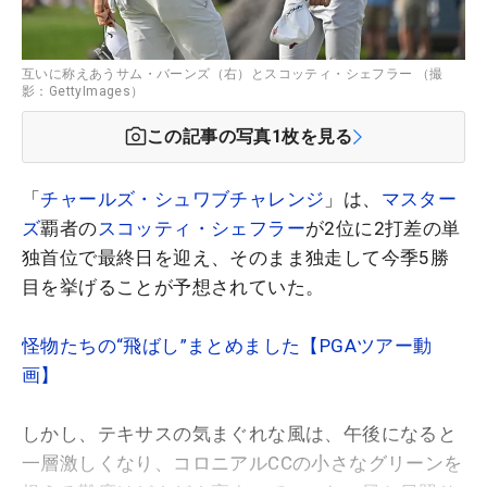
互いに称えあうサム・バーンズ（右）とスコッティ・シェフラー （撮
影：GettyImages）
この記事の写真
1
枚を見る
「
チャールズ・シュワブチャレンジ
」は、
マスター
ズ
覇者の
スコッティ・シェフラー
が2位に2打差の単
独首位で最終日を迎え、そのまま独走して今季5勝
目を挙げることが予想されていた。
怪物たちの“飛ばし”まとめました【PGAツアー動
画】
しかし、テキサスの気まぐれな風は、午後になると
一層激しくなり、コロニアルCCの小さなグリーンを