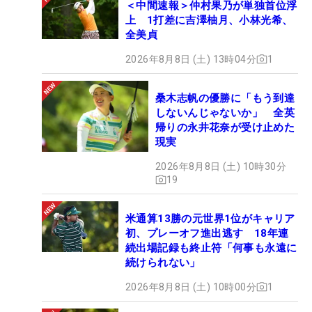
＜中間速報＞仲村果乃が単独首位浮
上 1打差に吉澤柚月、小林光希、
全美貞
2026年8月8日 (土) 13時04分
1
桑木志帆の優勝に「もう到達
しないんじゃないか」 全英
帰りの永井花奈が受け止めた
現実
2026年8月8日 (土) 10時30分
19
米通算13勝の元世界1位がキャリア
初、プレーオフ進出逃す 18年連
続出場記録も終止符「何事も永遠に
続けられない」
2026年8月8日 (土) 10時00分
1