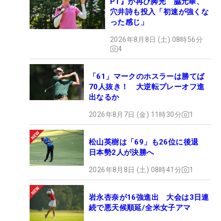
PT』が再び脚光 脇元華、
穴井詩も投入「初速が強くな
った感じ」
2026年8月8日 (土) 08時56分
4
「61」マークのホスラーは勝てば
70人抜き！ 大逆転プレーオフ進
出なるか
2026年8月7日 (金) 11時30分
1
松山英樹は「69」も26位に後退
日本勢2人が決勝へ
2026年8月8日 (土) 08時41分
1
岩永杏奈が16強進出 大会は3日連
続で悪天候順延/全米女子アマ