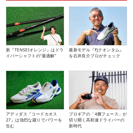
新『TENSEIオレンジ』はドラ
最新モデル『FJクオンタム』
イバーシャフトの“最適解”
を石井良介プロがチェック
アディダス『コードカオス
プロギアの「4層フェース」が
27』は強烈な蹴りでパワーを
切り開く高初速ドライバーの
生む
新時代