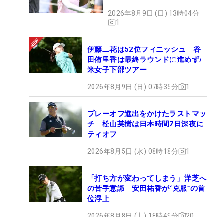
2026年8月9日 (日) 13時04分
1
伊藤二花は52位フィニッシュ 谷
田侑里香は最終ラウンドに進めず/
米女子下部ツアー
2026年8月9日 (日) 07時35分
1
プレーオフ進出をかけたラストマッ
チ 松山英樹は日本時間7日深夜に
ティオフ
2026年8月5日 (水) 08時18分
1
「打ち方が変わってしまう」洋芝へ
の苦手意識 安田祐香が“克服”の首
位浮上
2026年8月8日 (土) 18時49分
20