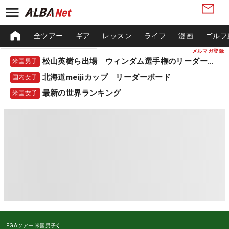
全ツアー
ギア
レッスン
ライフ
漫画
ゴルフ
メルマガ登録
松山英樹ら出場 ウィンダム選手権のリーダーボード
米国男子
北海道meijiカップ リーダーボード
国内女子
最新の世界ランキング
米国女子
PGAツアー
米国男子