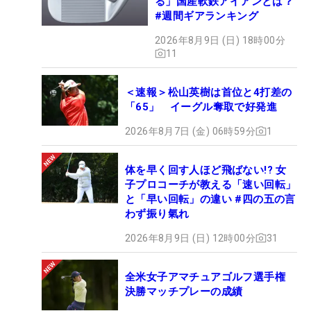
る」国産軟鉄アイアンとは？
#週間ギアランキング
2026年8月9日 (日) 18時00分
11
＜速報＞松山英樹は首位と4打差の
「65」 イーグル奪取で好発進
2026年8月7日 (金) 06時59分
1
体を早く回す人ほど飛ばない!? 女
子プロコーチが教える「速い回転」
と「早い回転」の違い #四の五の言
わず振り氣れ
2026年8月9日 (日) 12時00分
31
全米女子アマチュアゴルフ選手権
決勝マッチプレーの成績