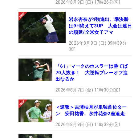
2026年8月9日 (日) 17時26分
1
岩永杏奈が4強進出、準決勝
は9H終えて3UP 大会は連日
の順延/全米女子アマ
2026年8月9日 (日) 09時39分
1
「61」マークのホスラーは勝てば
70人抜き！ 大逆転プレーオフ進
出なるか
2026年8月7日 (金) 11時30分
1
＜速報＞吉澤柚月が単独首位ター
ン 安田祐香、永井花奈2差追走
2026年8月9日 (日) 11時32分
1