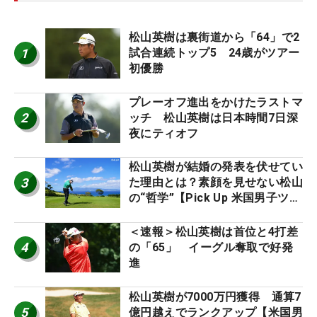
松山英樹は裏街道から「64」で2
1
試合連続トップ5 24歳がツアー
初優勝
プレーオフ進出をかけたラストマ
2
ッチ 松山英樹は日本時間7日深
夜にティオフ
松山英樹が結婚の発表を伏せてい
3
た理由とは？素顔を見せない松山
の“哲学”【Pick Up 米国男子ツア
ー十大ニュース】
＜速報＞松山英樹は首位と4打差
4
の「65」 イーグル奪取で好発
進
松山英樹が7000万円獲得 通算7
5
億円越えでランクアップ【米国男