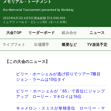
メモリアル・トーナメント
the Memorial Tournament presented by Workday
2022年6月2日-6月5日
賞金総額
$10,500,000
ミュアフィールド・ビレッジGC（オハイオ州）
大会TOP
リーダーボード
組み合せ
ニュース
ライブフォト
出場選手
概要など
TV放送予定
【この大会のニュース】
ビリー・ホーシェルが逃げ切りでツアー7勝目
ジョン・ラームは10位タイ
ビリー・ホーシェルが「65」で首位にジャンプ
アップ ローリー・マキロイは16位
キャメロン・スミスが単独首位 ローリー・マ