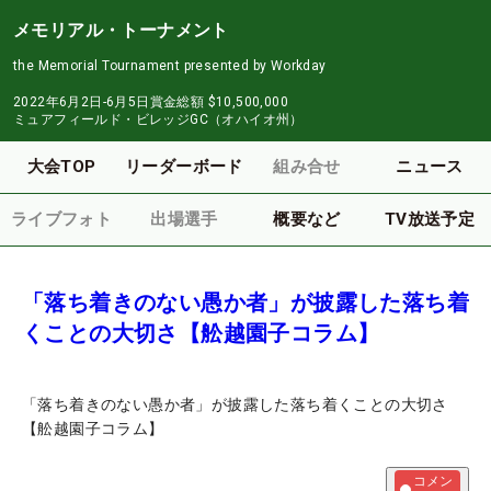
メモリアル・トーナメント
the Memorial Tournament presented by Workday
2022年6月2日-6月5日
賞金総額
$10,500,000
ミュアフィールド・ビレッジGC（オハイオ州）
大会TOP
リーダーボード
組み合せ
ニュース
ライブフォト
出場選手
概要など
TV放送予定
「落ち着きのない愚か者」が披露した落ち着
くことの大切さ【舩越園子コラム】
「落ち着きのない愚か者」が披露した落ち着くことの大切さ
【舩越園子コラム】
コメン