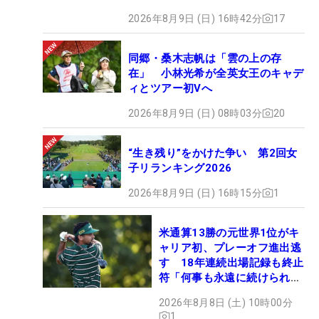
2026年8月9日 (日) 16時42分
17
同郷・桑木志帆は「雲の上の存
在」 小林光希が全英女王のキャデ
ィとツアー初Vへ
2026年8月9日 (日) 08時03分
20
“生き残り”をかけた争い 第2回女
子リランキング2026
2026年8月9日 (日) 16時15分
1
米通算13勝の元世界1位がキ
ャリア初、プレーオフ進出逃
す 18年連続出場記録も終止
符「何事も永遠に続けられな
い」
2026年8月8日 (土) 10時00分
1