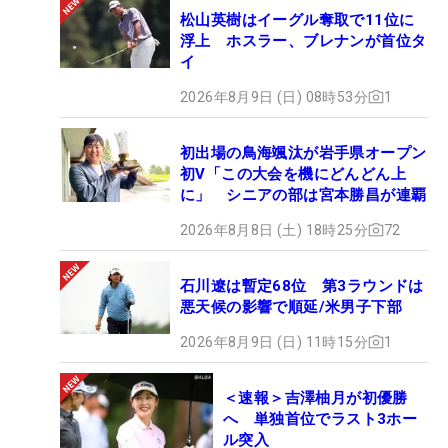
松山英樹はイーグル奪取で11位に
浮上 ホスラー、ブレナンが首位タ
イ
2026年8月9日 (日) 08時53分
1
初出場の鳥海颯汰が岩手県オープン
初V「この大会を機にどんどん上
に」 シニアの部は宮本勝昌が連覇
2026年8月8日 (土) 18時25分
72
石川遼は暫定68位 第3ラウンドは
悪天候の影響で順延/米男子下部
2026年8月9日 (日) 11時15分
1
＜速報＞吉澤柚月が初優勝
へ 単独首位でラスト3ホー
ル突入