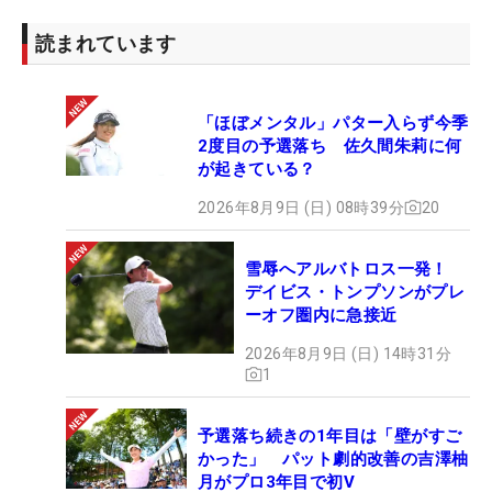
読まれています
「ほぼメンタル」パター入らず今季
2度目の予選落ち 佐久間朱莉に何
が起きている？
2026年8月9日 (日) 08時39分
20
雪辱へアルバトロス一発！
デイビス・トンプソンがプレ
ーオフ圏内に急接近
2026年8月9日 (日) 14時31分
1
予選落ち続きの1年目は「壁がすご
かった」 パット劇的改善の吉澤柚
月がプロ3年目で初V