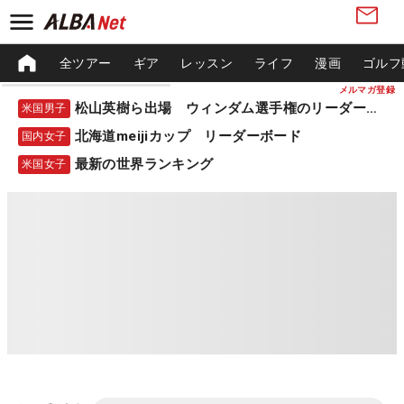
全ツアー
ギア
レッスン
ライフ
漫画
ゴルフ
メルマガ登録
松山英樹ら出場 ウィンダム選手権のリーダーボード
米国男子
北海道meijiカップ リーダーボード
国内女子
最新の世界ランキング
米国女子