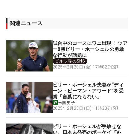
関連ニュース
試合中のコースにワニ出現！ ツア
ー8勝ビリー・ホーシェルの勇敢
な行動が話題に
ゴルフ界のSNS
1
2025年2月28日 (金) 17時02分
ビリー・ホーシェル夫妻が“ディ
ーン・ビーマン・アワード”を受
賞「言葉にならない」
米国男子
1
2025年2月23日 (日) 11時30分
ビリー・ホーシェルが手放せな
い、日本未発売のボーケイ『V-