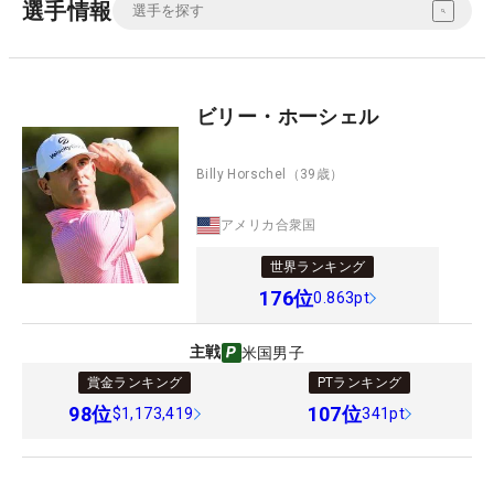
選手情報
ビリー・ホーシェル
Billy Horschel
（39歳）
アメリカ合衆国
世界ランキング
176
位
0.863pt
主戦
米国男子
賞金ランキング
PTランキング
98
位
107
位
$1,173,419
341pt