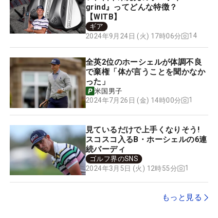
grind』ってどんな特徴？
【WITB】
ギア
14
2024年9月24日 (火) 17時06分
全英2位のホーシェルが体調不良
で棄権「体が言うことを聞かなか
った」
米国男子
1
2024年7月26日 (金) 14時00分
見ているだけで上手くなりそう!
スコスコ入るB・ホーシェルの6連
続バーディ
ゴルフ界のSNS
1
2024年3月5日 (火) 12時55分
もっと見る