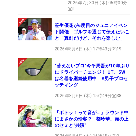
2026年7月30日 (木) 06時00分
1
笹生優花が6度目のジュニアイベン
ト開催 ゴルフを通じて伝えたいこ
と「真剣だけど、それを楽しむ」
2026年8月6日 (木) 17時43分
19
“替えないプロ”今平周吾が10年ぶり
にドライバーチェンジ！ UT、5W
は名器を継続使用中 #男子プロセ
ッティング
2026年8月6日 (木) 15時49分
38
「ボトッ！って音が…」ラウンド中
にまさかの珍客!? 都玲華、頭の上
のセミと“共演”