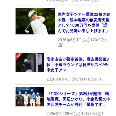
2026年8月6日 (木) 16時45分
3
国内女子ツアー通算22勝の鈴
木愛 熊本地震の被災者支援
として1000万円を寄付「謹
んでお見舞い申し上げます」
2026年8月4日 (火) 17時07分
1
岩永杏奈が暫定首位、廣吉優梨菜8
位 予選ラウンドは日没サスペ/全
米女子アマ
2026年8月6日 (木) 11時18分
1
『TGXシリーズ』第2戦が開催 幡
地隆寛、田辺ひかり、小倉彩愛の中
国四国チームが勝利「最高です」
2026年7月28日 (火) 17時30分
1