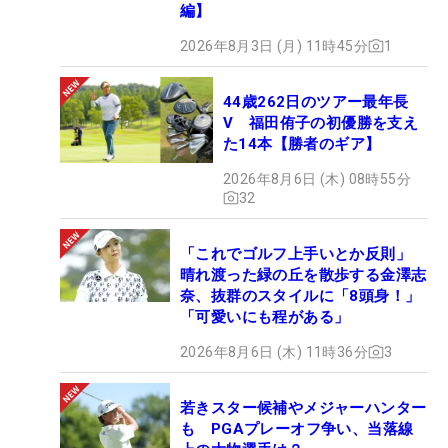
編】
2026年8月3日 (月) 11時45分
1
44歳262日のツアー最年長
V 福田侑子の初優勝を支え
た14本【勝者のギア】
2026年8月6日 (木) 08時55分
32
「これでゴルフ上手いとか反則」
晴れ渡った緑の丘を散歩する金澤志
奈、抜群のスタイルに「8頭身！」
「可愛いにも程がある」
2026年8月6日 (木) 11時36分
3
若きスター候補やメジャーハンター
も PGAプレーオフ争い、当落線