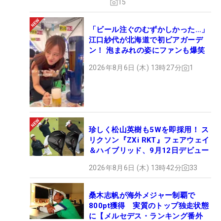
15
「ビール注ぐのむずかしかった…」
江口紗代が北海道で初ビアガーデ
ン！ 泡まみれの姿にファンも爆笑
2026年8月6日 (木) 13時27分
1
珍しく松山英樹も5Wを即採用！ ス
リクソン『ZXi RKT』フェアウェイ
＆ハイブリッド、9月12日デビュー
2026年8月6日 (木) 13時42分
33
桑木志帆が海外メジャー制覇で
800pt獲得 実質のトップ独走状態
に【メルセデス・ランキング番外