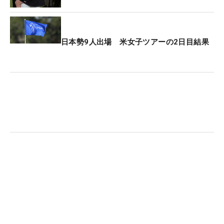
一発合格を果たした。QTランクは59位で、この試
合が今季初戦。18歳にとっては、ホロ苦いデビュー
戦になってしまった。
日本勢9人出場 米女子ツアーの2日目結果
※（JLPGAローカルルール13項）
13、グリーンリーディング資料の使用を制限する
（規則4.3）
ローカルルールひな形G-11を適用する。
使用できるグリーンリーディング資料
（1）2024年のJLPGAツアーで委員会が承認したヤ
ーデージブック
（2）委員会が発行するホールロケーションシート
（3）B4用紙サイズを超えないコースマップ
このローカルルールの違反の罰
・最初の違反の罰：一般の罰