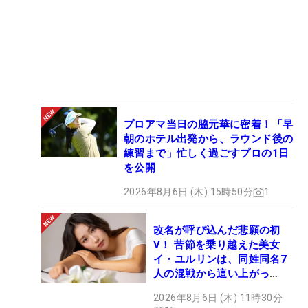
プロアマ当日の脇元華に密着！「早
朝のホテル出発から、ラウンド後の
練習まで」忙しく過ごすプロの1日
を公開
2026年8月6日 (木) 15時50分
1
改名が呼び込んだ悲願の初
V！ 苦節を乗り越えた美女
イ・ユルリンは、同姓同名7
人の混戦から這い上がっ
た“新星ヒロイン”
2026年8月6日 (木) 11時30分