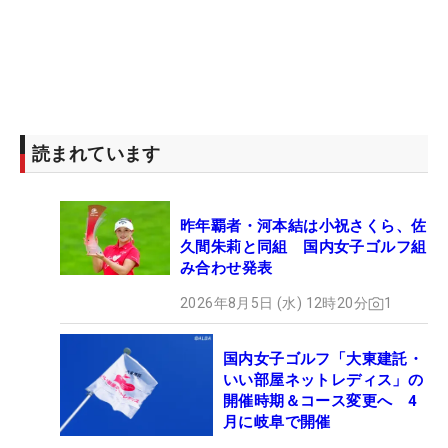
・2回目の違反の罰：失格
注.JLPGAツアーのみ適用する
読まれています
昨年覇者・河本結は小祝さくら、佐
久間朱莉と同組 国内女子ゴルフ組
み合わせ発表
2026年8月5日 (水) 12時20分
1
国内女子ゴルフ「大東建託・
いい部屋ネットレディス」の
開催時期＆コース変更へ 4
月に岐阜で開催