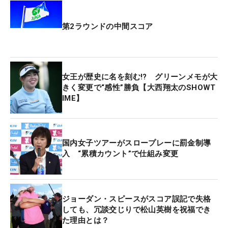
会が承認した等高線、高低差がなどが記載されたも
のの使用が認められていたが、今年からは大きなス
第2ラウンドの中間スコア
ロープや段差、エッジなど最小限の情報が載ったも
のに変わっていた。
女王が歴史に名を刻む!? グリーンメモが大
2022年1月には米国男子ツアーで「グリーン・リー
きく変更で“感性”勝負【大西翔太のSHOWT
ディング・ブックの使用禁止」が決まると、国内男
IME】
子や米国女子ツアーなどもこの新しいもの以外の使
用は禁じられている。国内女子ツアーもそれに足並
みをそろえるように、今年から制限したものを使う
国内女子ツアーがスロープレーに罰金制導
が、その影響が及んだ。なおグリーン・リーディン
入 “累積カウント”で仕組み変更
グ・ブックへのメモも、昨年の情報を丸写しするこ
となども禁じている。
ジョーダン・スピースがスコア誤記で失格
上久保は今年、奈良県にある奈良育英高を卒業。高
しても、冗談交じりで松山英樹を祝福でき
校3年で受けた最終プロテストを5位タイで通過し、
た理由とは？