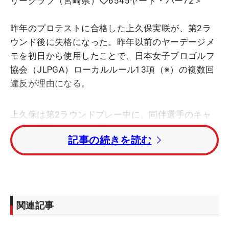
リークラブ（宮崎県）◇6545ヤード・パー72＞
昨年のプロテストに合格した上久保実咲が、第2ラ
ウンド後に失格になった。昨年以前のヤーデージメ
モを初日から使用したことで、日本女子プロゴルフ
協会（JLPGA）ローカルルール13項（※）の複数回
違反が理由になる。
上久保は第2ラウンドプレー中に、同伴選手のキャ
ディの指摘により、5番ホール、ティイイングエリ
記事の続きを読む
アで、過去のヤーデージメモ（グリーンリーディン
グ資料）を使用していたことが判明。これによって
第1ラウンドの時点で失格処分を受けることにな
り、初日の7オーバーという記録も無効となる。
関連記事
今季から国内女子のレギュラーツアーは、グリーン
リーディング資料の使用を制限。昨年までは、各大