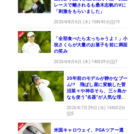
レースで離されるも桑木志帆のVに
「刺激をもらいました」
2026年8月6日 (木) 15時45分
19
「全部食べたら太っちゃうよ！」小
祝さくらが大量のお菓子を前に満面
の笑み
2026年8月6日 (木) 14時09分
7
20年前のモデルが静かなブー
ム!? 飛ばし屋に変貌した菅
沼菜々や神谷そら、三ヶ島か
なも使う“名器”が人気な理由
【ツアープロたちの“飛ばし
2026年7月29日 (水) 14時02分
ギア”】
5
米国キャロウェイ、PGAツアー選