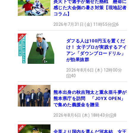
炎天下で選手が魅せた熱戦 懸命に
感じた大会側の暑さ対策【現地記者
コラム】
2026年7月31日 (金) 11時55分
6
ダフる人は100円玉を置くだ
け！ 女子プロが実践するアイ
アン「ダウンブロードリル」
が効果抜群
2026年8月6日 (木) 12時00分
40
熊本出身の秋吉翔太と重永亜斗夢が
熊本県庁を訪問 「JOYX OPEN」
で集めた義援金を贈呈
2026年8月6日 (木) 18時43分
8
全英より国内を選んだ河本結 女王