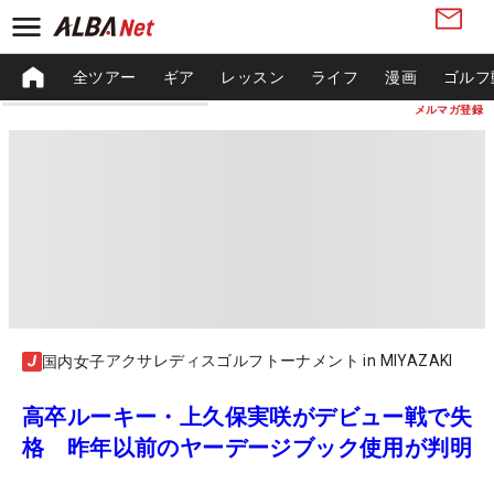
全ツアー
ギア
レッスン
ライフ
漫画
ゴルフ
メルマガ登録
アクサレディスゴルフトーナメント in MIYAZAKI
国内女子
高卒ルーキー・上久保実咲がデビュー戦で失
格 昨年以前のヤーデージブック使用が判明