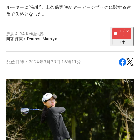
ルーキーに“洗礼”。上久保実咲がヤーデージブックに関する違
反で失格となった。
コメン
所属
ALBA Net編集部
ト
間宮 輝憲
/
Terunori Mamiya
1
件
配信日時：
2024年3月23日 16時11分