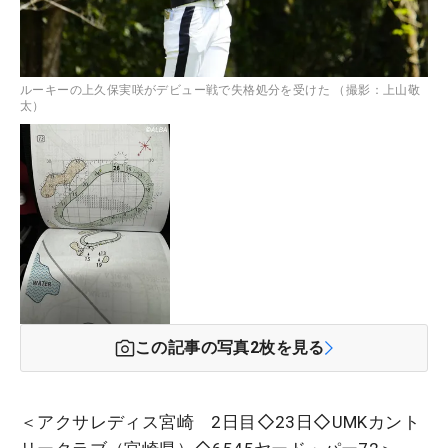
ルーキーの上久保実咲がデビュー戦で失格処分を受けた （撮影：上山敬
太）
この記事の写真
2
枚を見る
＜アクサレディス宮崎 2日目◇23日◇UMKカント