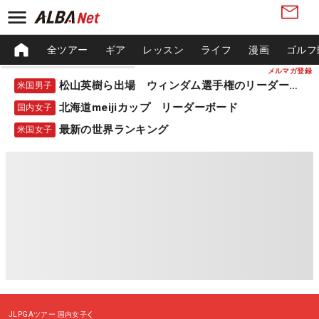
全ツアー
ギア
レッスン
ライフ
漫画
ゴルフ
メルマガ登録
松山英樹ら出場 ウィンダム選手権のリーダーボード
米国男子
北海道meijiカップ リーダーボード
国内女子
最新の世界ランキング
米国女子
JLPGAツアー
国内女子