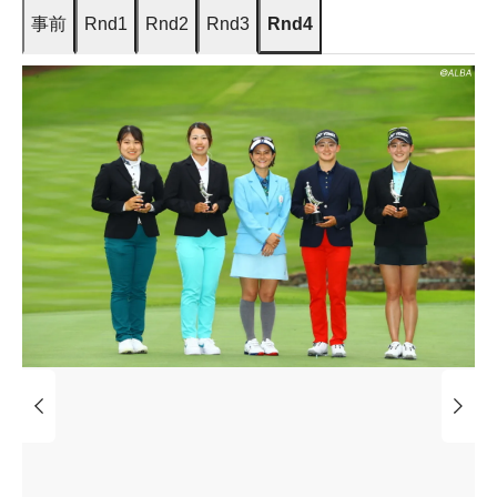
事前
Rnd1
Rnd2
Rnd3
Rnd4