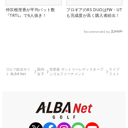
仲宗根澄香が平均パット数
プロギアのRS DUOはFW・UT
『TRTL』で6人抜き！
も完成度が高く購入者続出！
Recommended by
ゴルフ総合サイ
国内
宮里藍 サントリーレディスオープ
ライブ
ト ALBA Net
女子
ンゴルフトーナメント
フォト