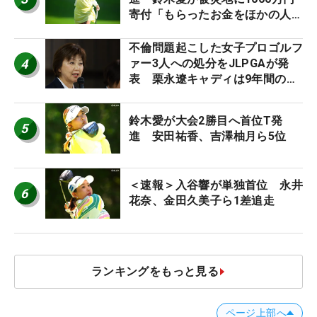
寄付「もらったお金をほかの人
に」
不倫問題起こした女子プロゴルフ
4
ァー3人への処分をJLPGAが発
表 栗永遼キャディは9年間の立
ち入り禁止
鈴木愛が大会2勝目へ首位T発
5
進 安田祐香、吉澤柚月ら5位
＜速報＞入谷響が単独首位 永井
6
花奈、金田久美子ら1差追走
ランキングをもっと見る
ページ上部へ