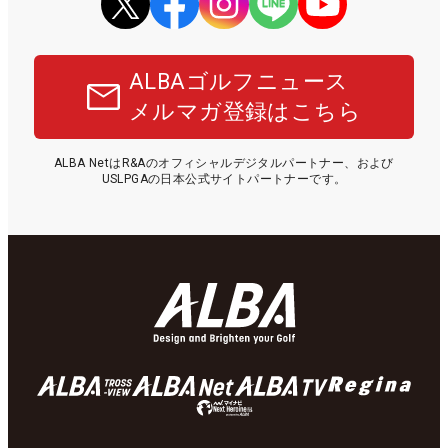
ALBAゴルフニュース
メルマガ登録はこちら
ALBA NetはR&Aのオフィシャルデジタルパートナー、および
USLPGAの日本公式サイトパートナーです。