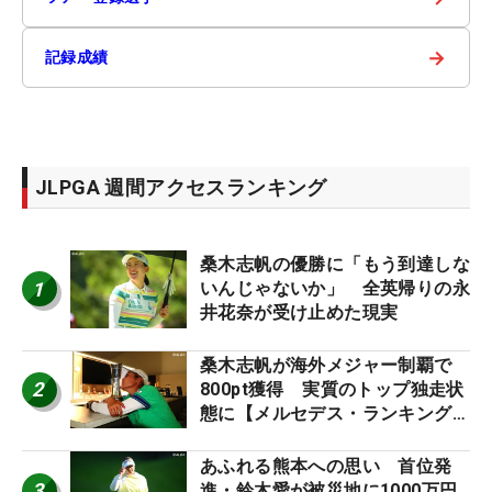
→
記録成績
JLPGA 週間アクセスランキング
桑木志帆の優勝に「もう到達しな
1
いんじゃないか」 全英帰りの永
井花奈が受け止めた現実
桑木志帆が海外メジャー制覇で
2
800pt獲得 実質のトップ独走状
態に【メルセデス・ランキング番
外編】
あふれる熊本への思い 首位発
3
進・鈴木愛が被災地に1000万円