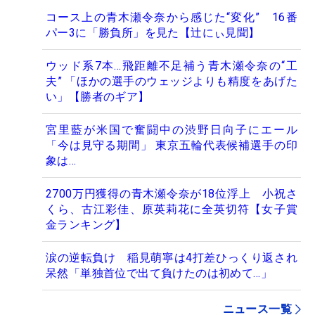
コース上の青木瀬令奈から感じた“変化” 16番
パー3に「勝負所」を見た【辻にぃ見聞】
ウッド系7本…飛距離不足補う青木瀬令奈の“工
夫” 「ほかの選手のウェッジよりも精度をあげた
い」【勝者のギア】
宮里藍が米国で奮闘中の渋野日向子にエール
「今は見守る期間」 東京五輪代表候補選手の印
象は…
2700万円獲得の青木瀬令奈が18位浮上 小祝さ
くら、古江彩佳、原英莉花に全英切符【女子賞
金ランキング】
涙の逆転負け 稲見萌寧は4打差ひっくり返され
呆然「単独首位で出て負けたのは初めて…」
ニュース一覧