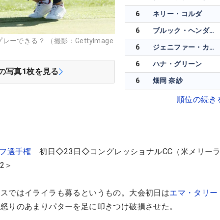
6
ネリー・コルダ
6
ブルック・ヘンダーソン
できる？ （撮影：GettyImage
6
ジェニファー・カプチョ
6
ハナ・グリーン
の写真
1
枚を見る
6
畑岡 奈紗
順位の続き
ルフ選手権
初日◇23日◇コングレッショナルCC（米メリー
2＞
ースではイライラも募るというもの。大会初日は
エマ・タリー
、怒りのあまりパターを足に叩きつけ破損させた。