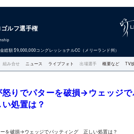
ロゴルフ選手権
nship
金総額
$9,000,000
コングレッショナルCC（メリーランド州）
組み合せ
ニュース
ライブフォト
出場選手
概要など
TV
が怒りでパターを破損→ウェッジで
しい処置は？
ターを破損→ウェッジでパッティング 正しい処置は？