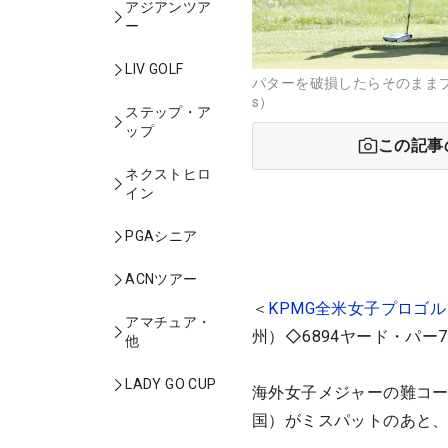
アジアンツア
ー
LIV GOLF
パターを破損したらそのままプレー
s）
ステップ・ア
ップ
この記事
ネクストヒロ
イン
PGAシニア
ACNツアー
＜
KPMG全米女子プロゴ
アマチュア・
州）◇6894ヤード・パー7
他
LADY GO CUP
海外女子メジャーの難コ
国）がミスパットのあと