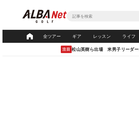
全ツアー
ギア
レッスン
ライフ
松山英樹ら出場 米男子リーダー
注目