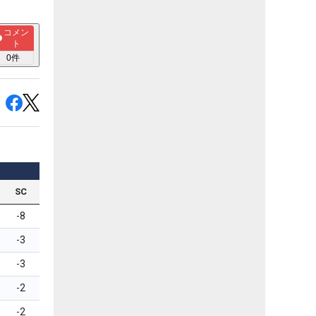
コメン
ト
0
件
SC
-8
-3
-3
-2
-2