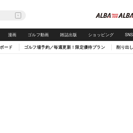
漫画
ゴルフ動画
雑誌出版
ショッピング
SN
ボード
ゴルフ場予約／毎週更新！限定優待プラン
削り出