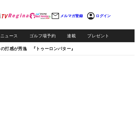
メルマガ登録
ログイン
Sニュース
ゴルフ場予約
連載
プレゼント
しの打感が秀逸 『トゥーロンパター』