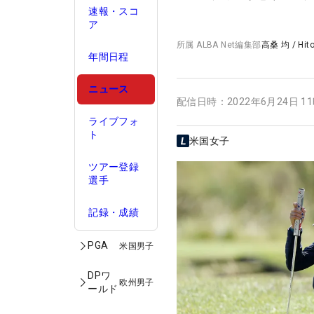
速報・スコ
ア
所属
ALBA Net編集部
高桑 均
/
Hit
年間日程
ニュース
配信日時：
2022年6月24日 1
ライブフォ
ト
米国女子
ツアー登録
選手
記録・成績
PGA
米国男子
DPワ
欧州男子
ールド