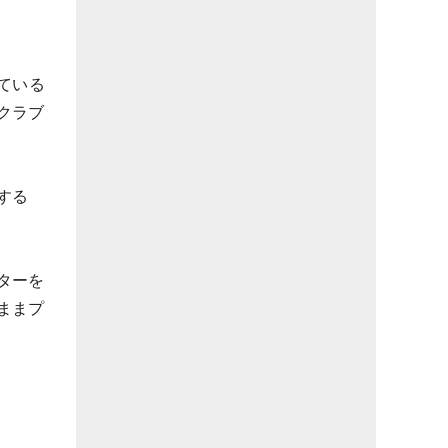
ている
クラブ
する
ターを
ままプ