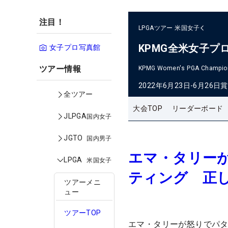
注目！
LPGAツアー
米国女子
KPMG全米女子プ
女子プロ写真館
ツアー情報
KPMG Women's PGA Champio
2022年6月23日-6月26日
賞
全ツアー
大会TOP
リーダーボード
JLPGA
国内女子
JGTO
国内男子
エマ・タリー
LPGA
米国女子
ティング 正
ツアーメニ
ュー
ツアーTOP
エマ・タリーが怒りでパ