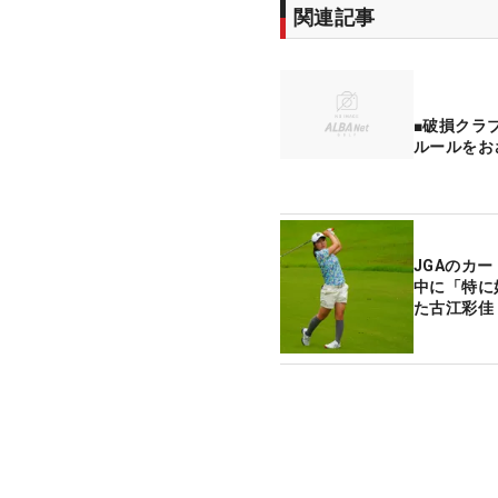
関連記事
■破損クラ
ルールをお
JGAのカー
中に「特に
た古江彩佳