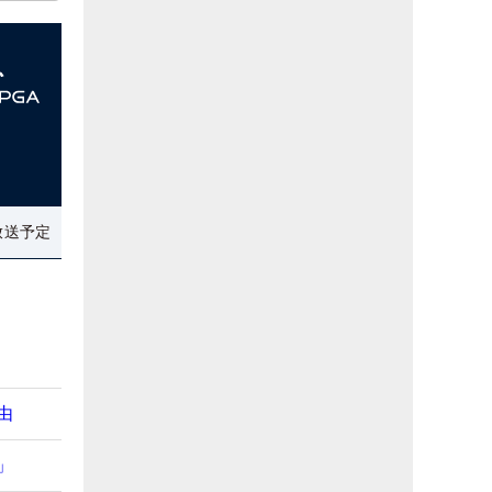
放送予定
由
」