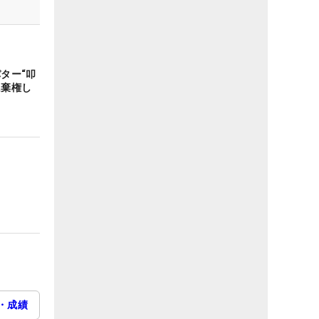
パター“叩
に棄権し
・成績