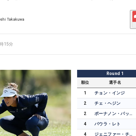
oshi Takakuwa
1時15分
Round
1
順位
選手名
1
チョン・インジ
2
チェ・ヘジン
2
ポーナノン・パットラム
4
パウラ・レト
4
ジェニファー・チャン