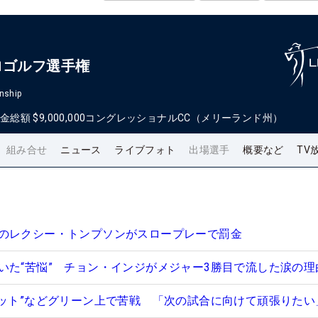
ロゴルフ選手権
nship
金総額
$9,000,000
コングレッショナルCC（メリーランド州）
組み合せ
ニュース
ライブフォト
出場選手
概要など
TV
のレクシー・トンプソンがスロープレーで罰金
いた“苦悩” チョン・インジがメジャー3勝目で流した涙の理
パット”などグリーン上で苦戦 「次の試合に向けて頑張りたい