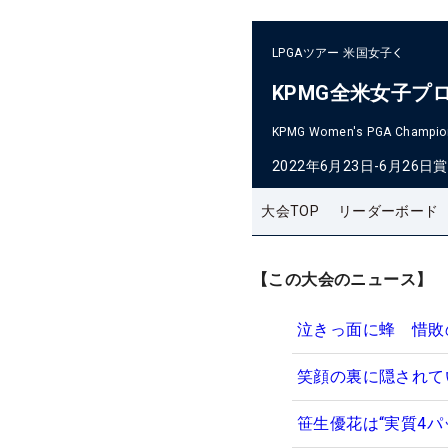
LPGAツアー
米国女子
KPMG全米女子プ
KPMG Women's PGA Champio
2022年6月23日-6月26日
賞
大会TOP
リーダーボード
【この大会のニュース】
泣きっ面に蜂 惜敗
笑顔の裏に隠されて
笹生優花は“実質4