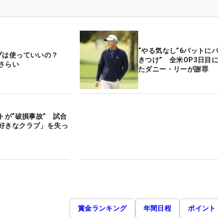
“やる気なし”6パットに
ブは使っていいの？
きつけ” 全米OP3日目
さらい
たダニー・リーが謝罪
トが“破損事故” 試合
好きなクラブ」を失っ
賞金ランキング
年間日程
ポイント