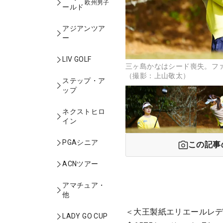
欧州男子
ールド
アジアンツア
ー
LIV GOLF
三ヶ島かなはシード喪失。フ
（撮影：上山敬太）
ステップ・ア
ップ
ネクストヒロ
イン
PGAシニア
この記事
ACNツアー
アマチュア・
他
＜大王製紙エリエールレデ
LADY GO CUP