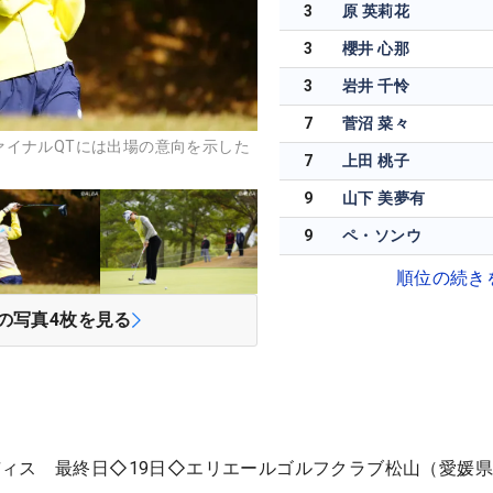
3
原 英莉花
3
櫻井 心那
3
岩井 千怜
7
菅沼 菜々
ァイナルQTには出場の意向を示した
7
上田 桃子
9
山下 美夢有
9
ペ・ソンウ
順位の続き
の写真
4
枚を見る
ィス 最終日◇19日◇エリエールゴルフクラブ松山（愛媛