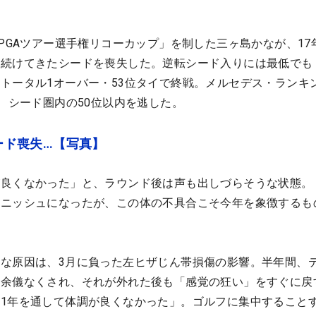
LPGAツアー選手権リコーカップ」を制した三ヶ島かなが、17
続けてきたシードを喪失した。逆転シード入りには最低でも
トータル1オーバー・53位タイで終戦。メルセデス・ランキ
み、シード圏内の50位以内を逃した。
シード喪失…【写真】
良くなかった」と、ラウンド後は声も出しづらそうな状態。「
ィニッシュになったが、この体の不具合こそ今年を象徴するも
な原因は、3月に負った左ヒザじん帯損傷の影響。半年間、
を余儀なくされ、それが外れた後も「感覚の狂い」をすぐに戻
1年を通して体調が良くなかった」。ゴルフに集中すること