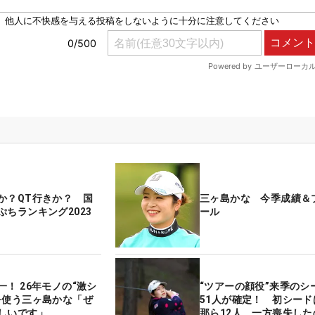
か？QT行きか？ 国
三ヶ島かな 今季成績＆
ぷちランキング2023
ール
！ 26年モノの“激シ
“ツアーの顔役”来季のシ
を使う三ヶ島かな「ぜ
51人が確定！ 初シード
しいです」
那ら12人、一方喪失した