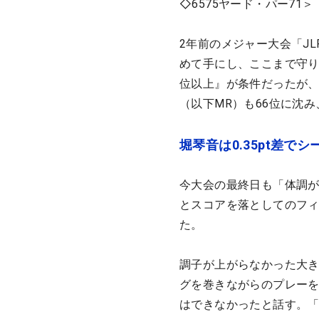
◇6575ヤード・パー71＞
2年前のメジャー大会「J
めて手にし、ここまで守り
位以上』が条件だったが、
（以下MR）も66位に沈
堀琴音は0.35pt差で
今大会の最終日も「体調が
とスコアを落としてのフ
た。
調子が上がらなかった大き
グを巻きながらのプレー
はできなかったと話す。「