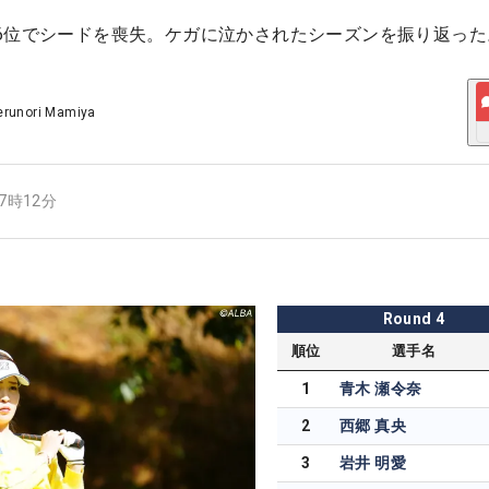
6位でシードを喪失。ケガに泣かされたシーズンを振り返った
erunori Mamiya
17時12分
Round
4
順位
選手名
1
青木 瀬令奈
2
西郷 真央
3
岩井 明愛