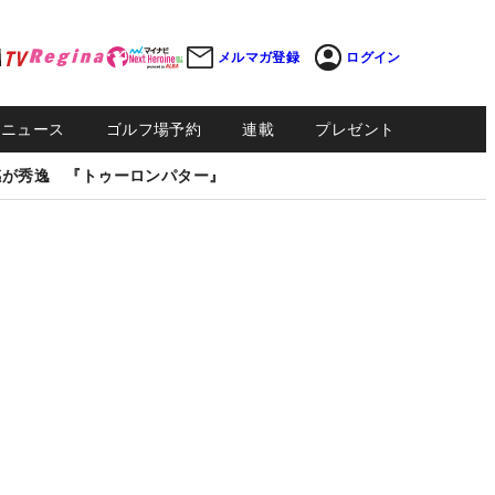
メルマガ登録
ログイン
Sニュース
ゴルフ場予約
連載
プレゼント
感が秀逸 『トゥーロンパター』