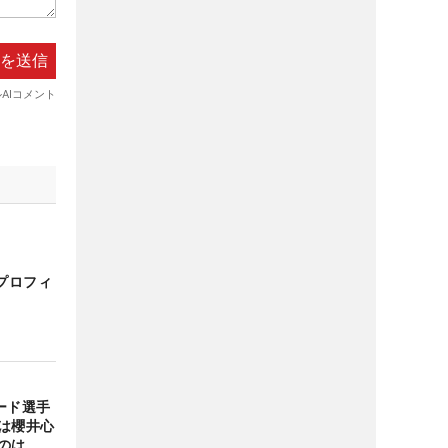
プロフィ
ード選手
は櫻井心
のは…