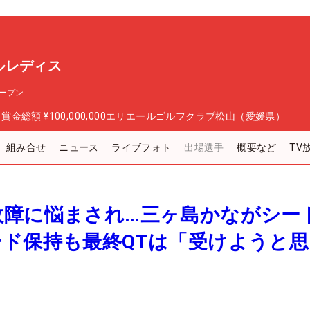
ルレディス
ープン
日
賞金総額
¥100,000,000
エリエールゴルフクラブ松山（愛媛県）
組み合せ
ニュース
ライブフォト
出場選手
概要など
TV
故障に悩まされ…三ヶ島かながシー
ド保持も最終QTは「受けようと思