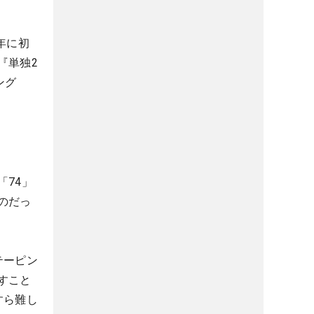
年に初
『単独2
ング
74」
のだっ
テーピン
すこと
すら難し