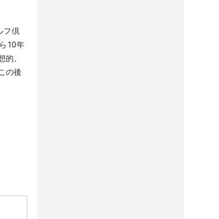
ルフ倶
ら10年
想的。
この後