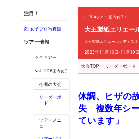
注目！
JLPGAツアー
国内女子
大王製紙エリエー
女子プロ写真館
ツアー情報
大王製紙エリエールレディスオ
2023年11月16日-11月19
全ツアー
大会TOP
リーダーボード
JLPGA
国内女子
今週の大会
体調、ヒザの
リーダーボ
ード
失 複数年シー
ています」
ツアーメニ
ュー
ツアーTOP