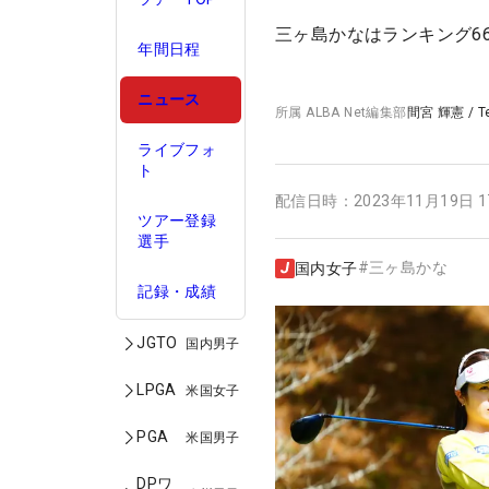
三ヶ島かなはランキング6
年間日程
ニュース
所属
ALBA Net編集部
間宮 輝憲
/
T
ライブフォ
ト
配信日時：
2023年11月19日 
ツアー登録
選手
#
三ヶ島かな
国内女子
記録・成績
JGTO
国内男子
LPGA
米国女子
PGA
米国男子
DPワ