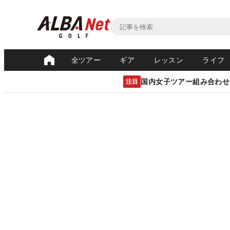
全ツアー
ギア
レッスン
ライフ
国内女子ツアー組み合わせ
注目