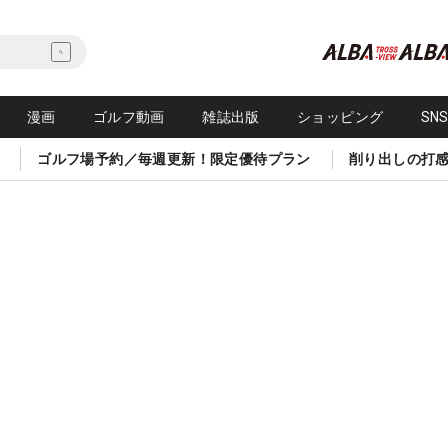
漫画
ゴルフ動画
雑誌出版
ショッピング
SN
ゴルフ場予約／毎週更新！限定優待プラン
削り出しの打