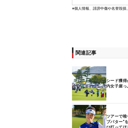
関連記事
シード獲得
内女子崖っ
ツアーで唯一
ブパター”
ひ打ってほ