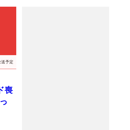
放送予定
ド喪
っ