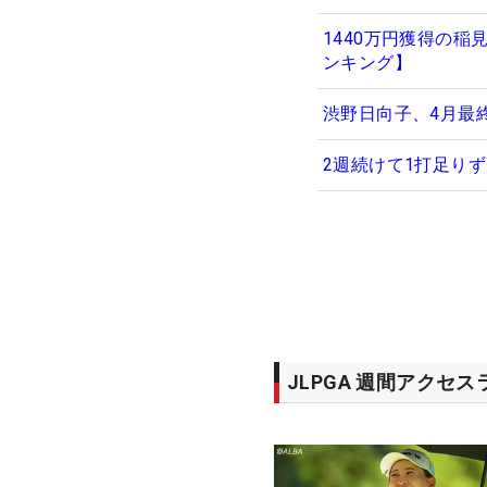
1440万円獲得の
ンキング】
渋野日向子、4月最
2週続けて1打足り
JLPGA 週間アクセ