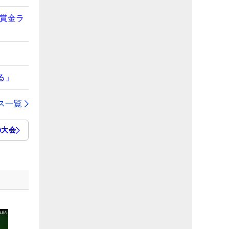
子賞金ラ
る」
ス一覧
の大会