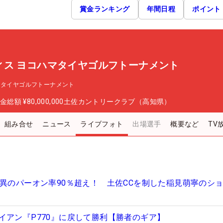
賞金ランキング
年間日程
ポイント
ィス ヨコハマタイヤゴルフトーナメント
マタイヤゴルフトーナメント
金総額
¥80,000,000
土佐カントリークラブ（高知県）
組み合せ
ニュース
ライブフォト
出場選手
概要など
TV
驚異のパーオン率90％超え！ 土佐CCを制した稲見萌寧のシ
イアン『P770』に戻して勝利【勝者のギア】