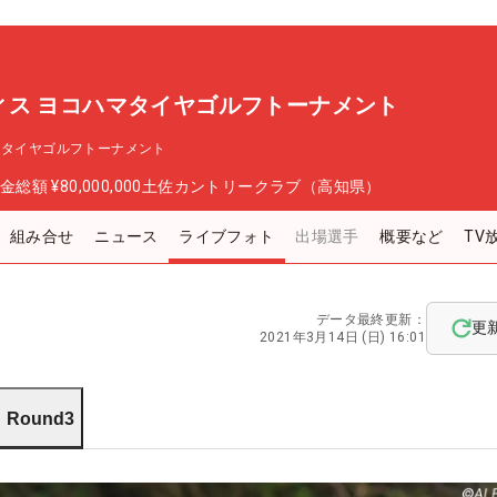
ィス ヨコハマタイヤゴルフトーナメント
マタイヤゴルフトーナメント
金総額
¥80,000,000
土佐カントリークラブ（高知県）
組み合せ
ニュース
ライブフォト
出場選手
概要など
TV
データ最終更新：
更
2021年3月14日 (日) 16:01
Round3