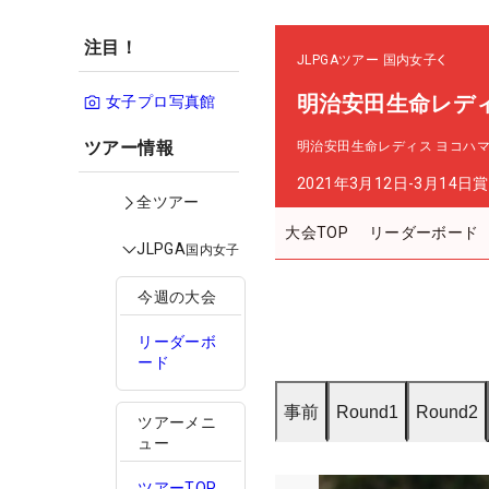
注目！
JLPGAツアー
国内女子
明治安田生命レデ
女子プロ写真館
ツアー情報
明治安田生命レディス ヨコハ
2021年3月12日-3月14日
賞
全ツアー
大会TOP
リーダーボード
JLPGA
国内女子
今週の大会
リーダーボ
ード
事前
Round1
Round2
ツアーメニ
ュー
ツアーTOP