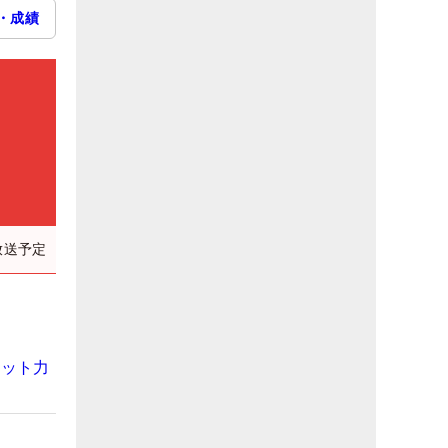
・成績
放送予定
ョット力