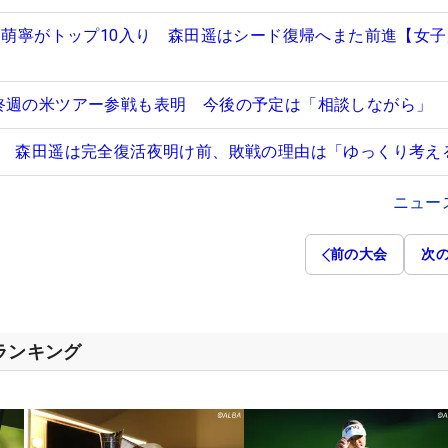
稲見萌寧がトップ10入り 森田遥はシード復帰へまた前進【女
終週の米ツアー参戦も表明 今後の予定は「相談しながら」
ず 森田遥は完全復活夜明け前、敗戦の理由は「ゆっくり考え
ニュー
前の大会
次
スランキング