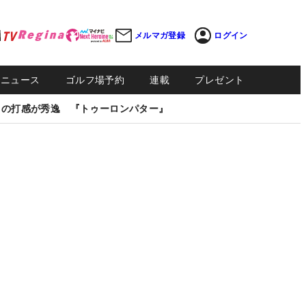
メルマガ登録
ログイン
Sニュース
ゴルフ場予約
連載
プレゼント
しの打感が秀逸 『トゥーロンパター』