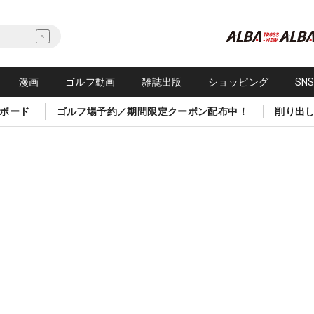
漫画
ゴルフ動画
雑誌出版
ショッピング
SN
ボード
ゴルフ場予約／期間限定クーポン配布中！
削り出