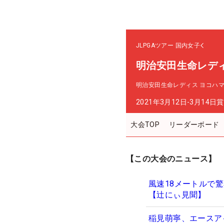
JLPGAツアー
国内女子
明治安田生命レデ
明治安田生命レディス ヨコハ
2021年3月12日-3月14日
賞
大会TOP
リーダーボード
【この大会のニュース】
風速18メートルで
【辻にぃ見聞】
稲見萌寧、エースア