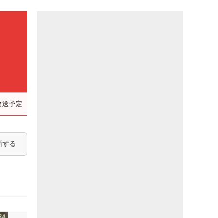
放送予定
新する