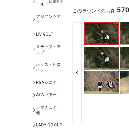
欧州男子
ールド
57
このラウンドの写真
アジアンツア
ー
LIV GOLF
ステップ・ア
ップ
ネクストヒロ
イン
PGAシニア
ACNツアー
アマチュア・
他
LADY GO CUP