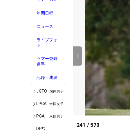
年間日程
ニュース
ライブフォ
ト
ツアー登録
選手
記録・成績
JGTO
国内男子
LPGA
米国女子
PGA
米国男子
241
/
570
DPワ