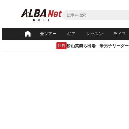
全ツアー
ギア
レッスン
ライフ
松山英樹ら出場 米男子リーダー
注目