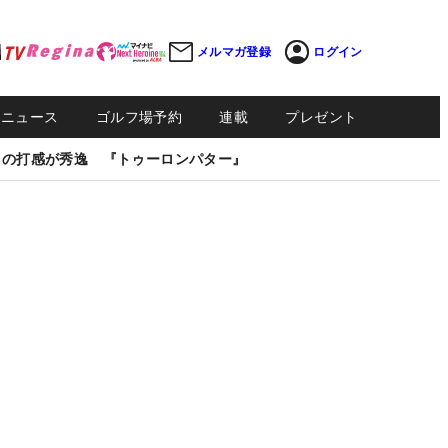
メルマガ登録
ログイン
Sニュース
ゴルフ場予約
連載
プレゼント
しの打感が秀逸 『トゥーロンパター』