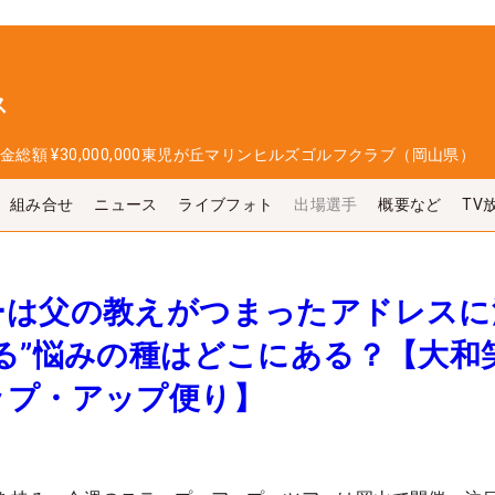
ス
金総額
¥30,000,000
東児が丘マリンヒルズゴルフクラブ（岡山県）
組み合せ
ニュース
ライブフォト
出場選手
概要など
TV
ーは父の教えがつまったアドレスに
る”悩みの種はどこにある？【大和
ップ・アップ便り】