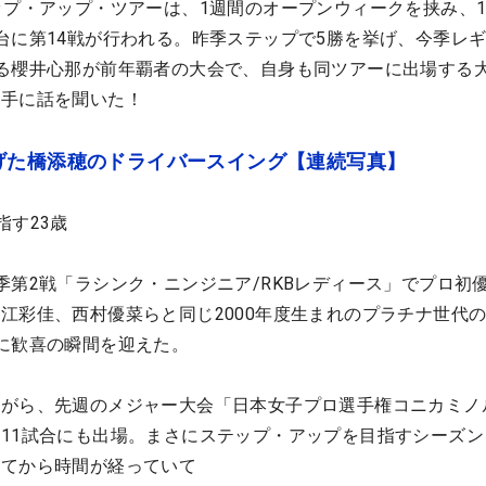
ップ・アップ・ツアーは、1週間のオープンウィークを挟み、1
台に第14戦が行われる。昨季ステップで5勝を挙げ、今季レ
る櫻井心那が前年覇者の大会で、自身も同ツアーに出場する
選手に話を聞いた！
げた橋添穂のドライバースイング【連続写真】
指す23歳
季第2戦「ラシンク・ニンジニア/RKBレディース」でプロ初
江彩佳、西村優菜らと同じ2000年度生まれのプラチナ世代
に歓喜の瞬間を迎えた。
ながら、先週のメジャー大会「日本女子プロ選手権コニカミノ
11試合にも出場。まさにステップ・アップを目指すシーズン
してから時間が経っていて