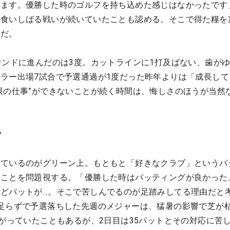
てます。優勝した時のゴルフを持ち込めた感じはなかったです
を食いしばる戦いが続いていたことも認める。そこで得た糧を
日だ。
ウンドに進んだのは3度。カットラインに1打及ばない、歯が
ラー出場7試合で予選通過が1度だった昨年よりは「成長して
限の仕事”ができないことが続く時間は、悔しさのほうが当然
？
えているのがグリーン上。もともと「好きなクラブ」というパ
いことを問題視する。「優勝した時はパッティングが良かった
どパットが…。そこで苦しんでるのが足踏みしてる理由だと
足らずで予選落ちした先週のメジャーは、猛暑の影響で芝が
上がっていたこともあるが、2日目は35パットとその対応に苦