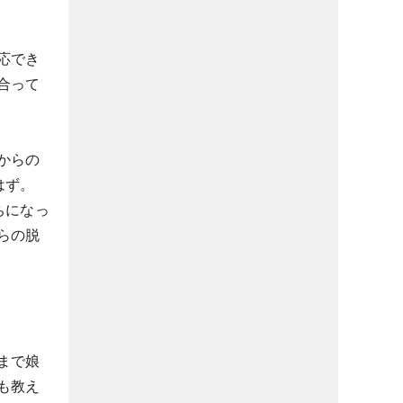
応でき
合って
からの
はず。
ちになっ
らの脱
まで娘
も教え