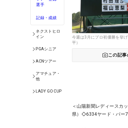
選手
記録・成績
ネクストヒロ
イン
今週は3月にプロ初優勝を挙げ
平）
PGAシニア
この記事
ACNツアー
アマチュア・
他
LADY GO CUP
＜山陽新聞レディースカッ
県）◇6334ヤード・パー7