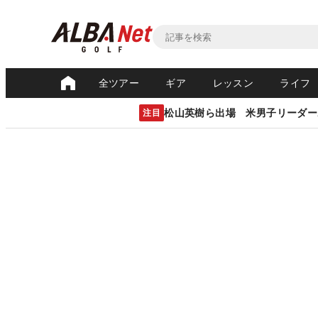
全ツアー
ギア
レッスン
ライフ
松山英樹ら出場 米男子リーダー
注目