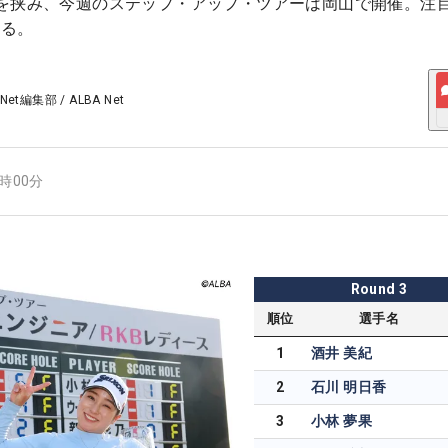
を挟み、今週のステップ・アップ・ツアーは岡山で開催。注
する。
 Net編集部
/
ALBA Net
5時00分
Round
3
順位
選手名
1
酒井 美紀
2
石川 明日香
3
小林 夢果