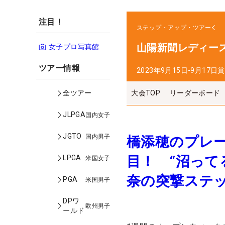
注目！
ステップ・アップ・ツアー
山陽新聞レディー
女子プロ写真館
ツアー情報
2023年9月15日-9月17日
賞
大会TOP
リーダーボード
全ツアー
JLPGA
国内女子
JGTO
国内男子
橋添穂のプレ
目！ “沼って
LPGA
米国女子
奈の突撃ステ
PGA
米国男子
DPワ
欧州男子
ールド