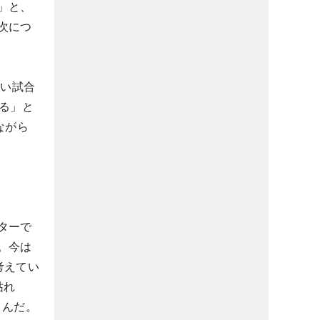
」と、
次につ
ゆい試合
る」と
ながら
ターで
。今は
考えてい
枯れ
しんだ。