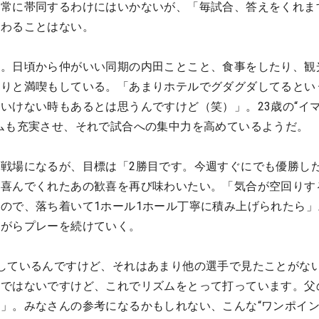
に常に帯同するわけにはいかないが、「毎試合、答えをくれま
変わることはない。
派。日頃から仲がいい同期の内田ことこと、食事をしたり、観
かりと満喫もしている。「あまりホテルでグダグダしてるとい
いけない時もあるとは思うんですけど（笑）」。23歳の“イ
ムも充実させ、それで試合への集中力を高めているようだ。
戦場になるが、目標は「2勝目です。今週すぐにでも優勝し
も喜んでくれたあの歓喜を再び味わいたい。「気合が空回りす
ので、落ち着いて1ホール1ホール丁寧に積み上げられたら」
ながらプレーを続けていく。
しているんですけど、それはあまり他の選手で見たことがな
けではないですけど、これでリズムをとって打っています。父
」。みなさんの参考になるかもしれない、こんな“ワンポイン