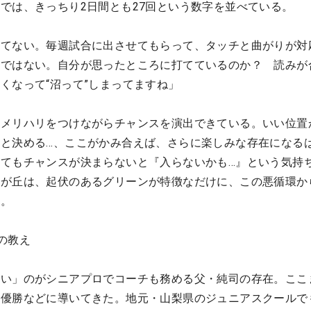
では、きっちり2日間とも27回という数字を並べている。
ってない。毎週試合に出させてもらって、タッチと曲がりが対
うではない。自分が思ったところに打てているのか？ 読みが
くなって“沼って”しまってますね」
、メリハリをつけながらチャンスを演出できている。いい位置
と決める…、ここがかみ合えば、さらに楽しみな存在になる
てもチャンスが決まらないと『入らないかも…』という気持
児が丘は、起伏のあるグリーンが特徴なだけに、この悪循環か
る。
の教え
強い」のがシニアプロでコーチも務める父・純司の存在。ここ
初優勝などに導いてきた。地元・山梨県のジュニアスクールで