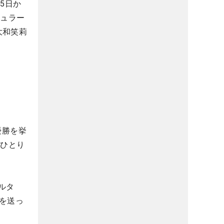
5日か
ギュラー
大和笑莉
優勝を挙
のひとり
ルタ
を送っ