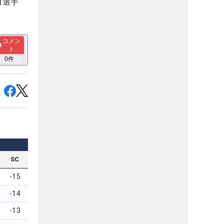
目選手
コメン
ト
0
件
SC
-15
-14
-13