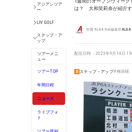
1週間のオープンウィーク
アジアンツア
は？ 大和笑莉奈が紹介
ー
LIV GOLF
所属
ALBA Net編集部
ALBA
ステップ・ア
ップ
配信日時：
2023年9月14日 1
ツアーメニ
ュー
ツアーTOP
#
橋添穂
ステップ・アップ
年間日程
ニュース
ライブフォ
ト
ツアー登録