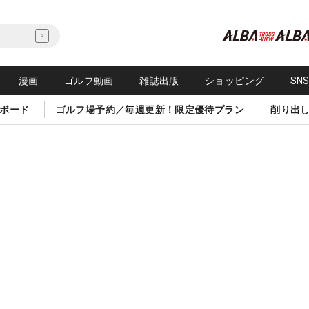
漫画
ゴルフ動画
雑誌出版
ショッピング
SN
ボード
ゴルフ場予約／毎週更新！限定優待プラン
削り出