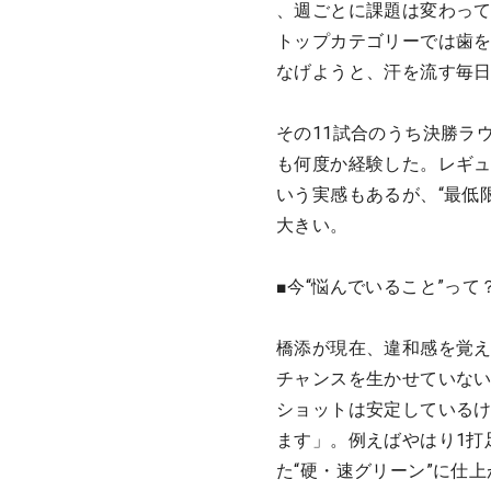
、週ごとに課題は変わっ
トップカテゴリーでは歯
なげようと、汗を流す毎
その11試合のうち決勝ラ
も何度か経験した。レギュ
いう実感もあるが、“最低
大きい。
■今“悩んでいること”って
橋添が現在、違和感を覚
チャンスを生かせていな
ショットは安定しているけ
ます」。例えばやはり1打
た“硬・速グリーン”に仕