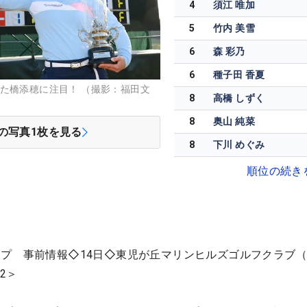
4
須江 唯加
5
竹内 美雪
6
森 彩乃
6
種子田 香夏
た橋添穂に注目！ （撮影：福田文
8
高橋 しずく
8
奥山 純菜
の写真
1
枚を見る
8
下川 めぐみ
順位の続き
プ 事前情報◇14日◇東児が丘マリンヒルズゴルフクラブ
2＞