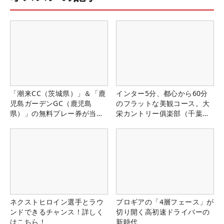
「潮来CC（茨城県）」＆「鹿
インター5分、都心から60分
児島ガーデンGC（鹿児島
のフラットな美観コース。大
県）」の無料プレー券が当た
栄カントリー俱楽部（千葉
る！！
県）
ネクストヒロイン選手とラウ
プロギアの「4層フェース」が
ンドできるチャンス！詳しく
切り開く高初速ドライバーの
はこちら！
新時代