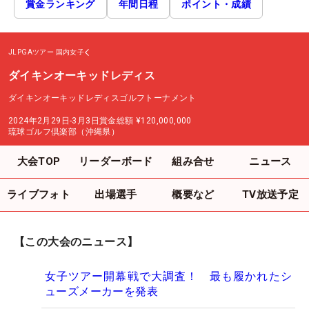
賞金ランキング
年間日程
ポイント・成績
JLPGAツアー
国内女子
ダイキンオーキッドレディス
ダイキンオーキッドレディスゴルフトーナメント
2024年2月29日-3月3日
賞金総額
¥120,000,000
琉球ゴルフ倶楽部（沖縄県）
大会TOP
リーダーボード
組み合せ
ニュース
ライブフォト
出場選手
概要など
TV放送予定
【この大会のニュース】
女子ツアー開幕戦で大調査！ 最も履かれたシ
ューズメーカーを発表