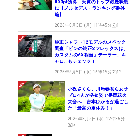
800pt獲得 実質のトップ独走状態
に【メルセデス・ランキング番外
編】
2026年8月3日 (月) 11時45分
1
純正シャフト12モデルのスペック
調査「ピンの純正Sフレックスは、
カスタムの6X相当」テーラー、キ
ャロ…もチェック！
2026年8月5日 (水) 16時15分
13
小祝さくら、川﨑春花ら女子
プロ4人が浴衣姿で長岡花火
大会へ 吉本ひかるが過ごし
た「最高の夏休み！」
2026年8月5日 (水) 12時36分
6