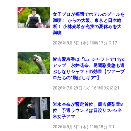
女子プロが福岡でホテルのプールを
満喫！ からの大阪、東京と日本縦
断！ 小林光希が充実の夏休みを大
満喫
2026年8月5日 (水) 16時17分
17
皆吉愛寿香は『L』シャフトで11yd
アップ 永井花奈、尾関彩美悠も選
ぶしなりシャフトの効果【ツアープ
ロたちの“飛ばしギア”】
2026年7月28日 (火) 16時00分
21
岩永杏奈が暫定首位、廣吉優梨菜8
位 予選ラウンドは日没サスペ/全
米女子アマ
2026年8月6日 (木) 11時18分
1