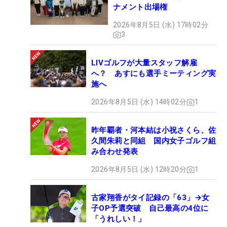
ナメント出場権
2026年8月5日 (水) 17時02分
3
LIVゴルフが大量スタッフ解雇
へ？ あすにも選手ミーティング実
施へ
2026年8月5日 (水) 14時02分
1
昨年覇者・河本結は小祝さくら、佐
久間朱莉と同組 国内女子ゴルフ組
み合わせ発表
2026年8月5日 (水) 12時20分
1
古家翔香がタイ記録の「63」→女
子OP予選突破 自己最高の4位に
「うれしい！」