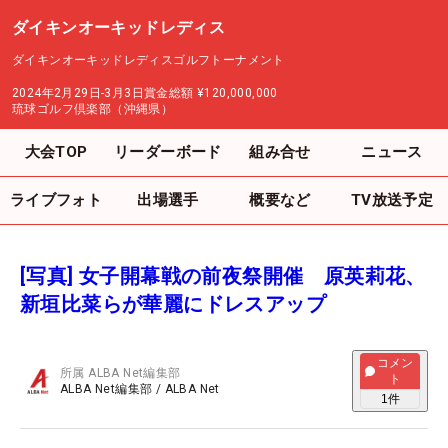
ダイキンオーキッドレディス
ダイキンオーキッドレディスゴルフトーナメント
2024年2月29日-3月3日
賞金総額
¥120,000,000
琉球ゴルフ倶楽部（沖縄県）
大会TOP
リーダーボード
組み合せ
ニュース
ライブフォト
出場選手
概要など
TV放送予定
[写真] 女子開幕戦の前夜祭開催 原英莉花、
新垣比菜らが華麗にドレスアップ
コメン
所属
ALBA Net編集部
ト
ALBA Net編集部
/
ALBA Net
1
件