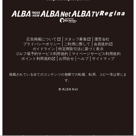
広告掲載について
スタッフ募集
運営会社
プライバシーポリシー
ご利用に際して
会員規約
ガイドライン
特定商取引法に基づく表示
ゴルフ場予約サービス利用規約
マイページサービス利用規約
ポイント利用規約
お問合せ
ヘルプ
サイトマップ
掲載されている全てのコンテンツの無断での転載、転用、コピー等は禁じま
す。
© ALBA Net