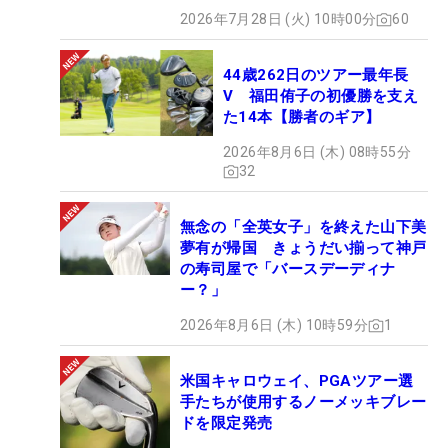
2026年7月28日 (火) 10時00分
60
44歳262日のツアー最年長
V 福田侑子の初優勝を支え
た14本【勝者のギア】
2026年8月6日 (木) 08時55分
32
無念の「全英女子」を終えた山下美
夢有が帰国 きょうだい揃って神戸
の寿司屋で「バースデーディナ
ー？」
2026年8月6日 (木) 10時59分
1
米国キャロウェイ、PGAツアー選
手たちが使用するノーメッキブレー
ドを限定発売