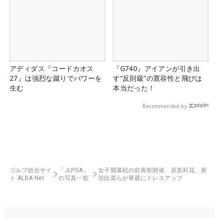
アディダス『コードカオス
『G740』アイアンが引き出
27』は強烈な蹴りでパワーを
す“反則級”の寛容性と飛びは
生む
本当だった！
Recommended by
ゴルフ総合サイ
「JLPGA」
女子開幕戦の前夜祭開催 原英莉花、新
ト ALBA Net
の写真一覧
垣比菜らが華麗にドレスアップ