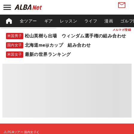
全ツアー
ギア
レッスン
ライフ
漫画
ゴルフ
メルマガ登録
松山英樹ら出場 ウィンダム選手権の組み合わせ
米国男子
北海道meijiカップ 組み合わせ
国内女子
最新の世界ランキング
米国女子
JLPGAツアー
国内女子