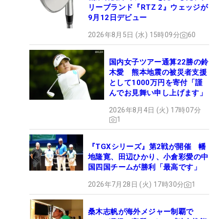
リーブランド『RTZ 2』ウェッジが
9月12日デビュー
2026年8月5日 (水) 15時09分
60
国内女子ツアー通算22勝の鈴
木愛 熊本地震の被災者支援
として1000万円を寄付「謹
んでお見舞い申し上げます」
2026年8月4日 (火) 17時07分
1
『TGXシリーズ』第2戦が開催 幡
地隆寛、田辺ひかり、小倉彩愛の中
国四国チームが勝利「最高です」
2026年7月28日 (火) 17時30分
1
桑木志帆が海外メジャー制覇で