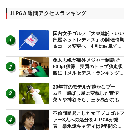
JLPGA 週間アクセスランキング
国内女子ゴルフ「大東建託・いい
1
部屋ネットレディス」の開催時期
＆コース変更へ 4月に岐阜で開
催
桑木志帆が海外メジャー制覇で
2
800pt獲得 実質のトップ独走状
態に【メルセデス・ランキング番
外編】
20年前のモデルが静かなブー
3
ム!? 飛ばし屋に変貌した菅沼
菜々や神谷そら、三ヶ島かなも使
う“名器”が人気な理由【ツアープ
ロたちの“飛ばしギア”】
不倫問題起こした女子プロゴルフ
4
ァー3人への処分をJLPGAが発
表 栗永遼キャディは9年間の立