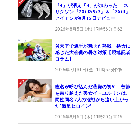
『4』が消え『R』が加わった！ ス
リクソン『ZXi R/5/7』＆『ZXiU』
アイアンが9月12日デビュー
2026年8月5日 (水) 17時56分
62
炎天下で選手が魅せた熱戦 懸命に
感じた大会側の暑さ対策【現地記者
コラム】
2026年7月31日 (金) 11時55分
6
改名が呼び込んだ悲願の初V！ 苦節
を乗り越えた美女イ・ユルリンは、
同姓同名7人の混戦から這い上がっ
た“新星ヒロイン”
2026年8月6日 (木) 11時30分
15