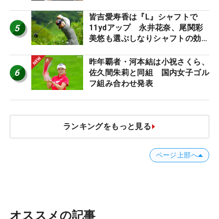
ち入り禁止
皆吉愛寿香は『L』シャフトで
5
11ydアップ 永井花奈、尾関彩
美悠も選ぶしなりシャフトの効果
【ツアープロたちの“飛ばしギ
ア”】
昨年覇者・河本結は小祝さくら、
6
佐久間朱莉と同組 国内女子ゴル
フ組み合わせ発表
ランキングをもっと見る
ページ上部へ
オススメの記事