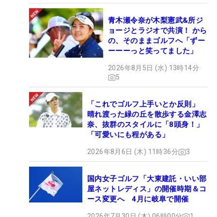
青木瀬令奈が木梨憲武&所ジ
ョージとラジオで共演！ から
の、そのままゴルフへ「ずー
ーーーっと笑ってました」
2026年8月5日 (水) 13時14分
5
「これでゴルフ上手いとか反則」
晴れ渡った緑の丘を散歩する金澤志
奈、抜群のスタイルに「8頭身！」
「可愛いにも程がある」
2026年8月6日 (木) 11時36分
3
国内女子ゴルフ「大東建託・いい部
屋ネットレディス」の開催時期＆コ
ース変更へ 4月に岐阜で開催
2026年7月30日 (木) 06時00分
1