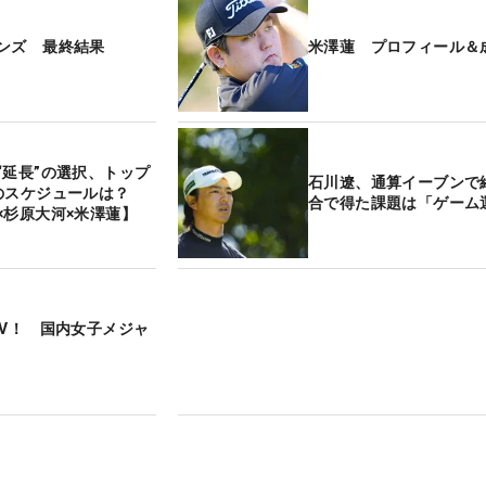
ンズ 最終結果
米澤蓮 プロフィール＆
“延長”の選択、トップ
石川遼、通算イーブンで
のスケジュールは？
合で得た課題は「ゲーム
×杉原大河×米澤蓮】
撃V！ 国内女子メジャ