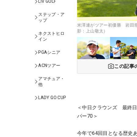
LIV GOLF
ステップ・ア
ップ
米澤連がツアー初優勝 岩田県
影：上山敬太）
ネクストヒロ
イン
PGAシニア
ACNツアー
この記事
アマチュア・
他
LADY GO CUP
＜中日クラウンズ 最終日
パー70＞
今年で64回目となる歴史