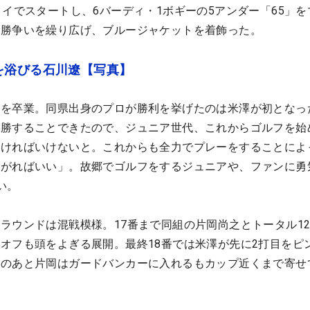
タイでスタートし、6バーディ・1ボギーの5アンダー「65」を
優勝争いを繰り広げ、ブルージャケットを着飾った。
を浴びる石川遼【写真】
大を卒業。同県出身のプロが勝利を挙げたのは米澤が初となっ
優勝することできたので、ジュニア世代、これからゴルフを始
なければいけないと。これからも全力でプレーをすることによ
上がればいい」。故郷でゴルフをするジュニアや、ファンに勇
い。
ラウンドは混戦模様。17番まで同組の片岡尚之とトータル1
オフも頭をよぎる展開。最終18番では米澤が先に2打目をピ
そのあと片岡はガードバンカーに入れるもカップ近くまで寄せ