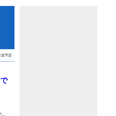
放送予定
”で
た。