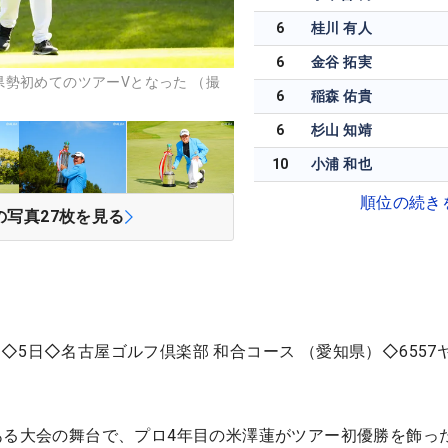
6
桂川 有人
6
金谷 拓実
勢初めてのツアーVとなった （撮
6
稲森 佑貴
6
杉山 知靖
10
小浦 和也
順位の続き
の写真
27
枚を見る
◇5日◇名古屋ゴルフ倶楽部 和合コース （愛知県）◇6557
ある大会の舞台で、プロ4年目の米澤蓮がツアー初優勝を飾っ