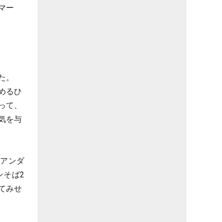
マー
た。
めるひ
って、
気を与
2アンダ
ンそば2
てみせ