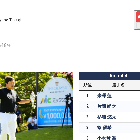
yane Takagi
時48分
Round
4
順位
選手名
1
米澤 蓮
2
片岡 尚之
3
杉浦 悠太
3
篠 優希
3
小木曽 喬