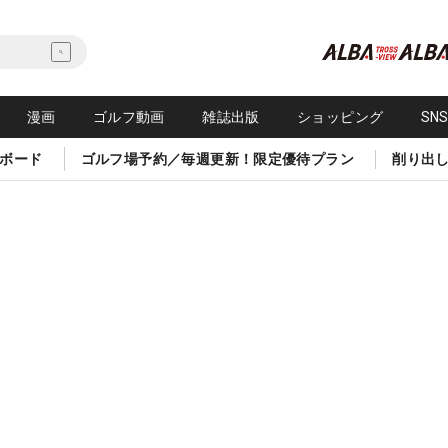
漫画
ゴルフ動画
雑誌出版
ショッピング
SN
ボード
ゴルフ場予約／毎週更新！限定優待プラン
削り出