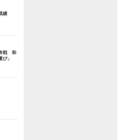
成績
終戦 和
運び」