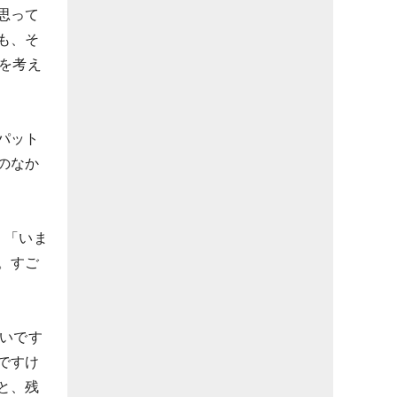
思って
も、そ
を考え
パット
のなか
。「いま
。すご
いです
ですけ
と、残