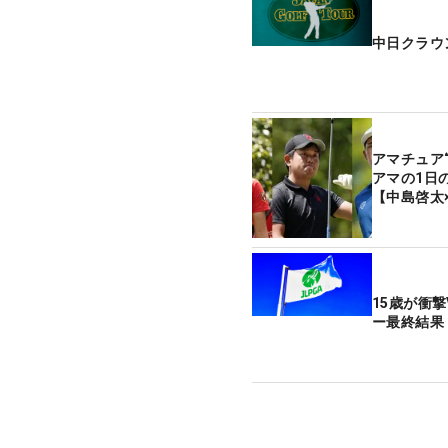
中日クラウ
アマチュア
アマの1日
【中島啓太
15歳が衝
ー最終結果