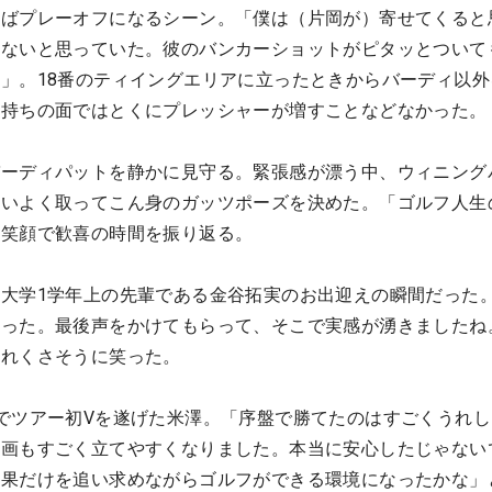
えばプレーオフになるシーン。「僕は（片岡が）寄せてくると
てないと思っていた。彼のバンカーショットがピタッとついて
」。18番のティイングエリアに立ったときからバーディ以外
気持ちの面ではとくにプレッシャーが増すことなどなかった。
バーディパットを静かに見守る。緊張感が漂う中、ウィニング
勢いよく取ってこん身のガッツポーズを決めた。「ゴルフ人生
と笑顔で歓喜の時間を振り返る。
大学1学年上の先輩である金谷拓実のお出迎えの瞬間だった
だった。最後声をかけてもらって、そこで実感が湧きましたね
照れくさそうに笑った。
でツアー初Vを遂げた米澤。「序盤で勝てたのはすごくうれし
計画もすごく立てやすくなりました。本当に安心したじゃない
結果だけを追い求めながらゴルフができる環境になったかな」