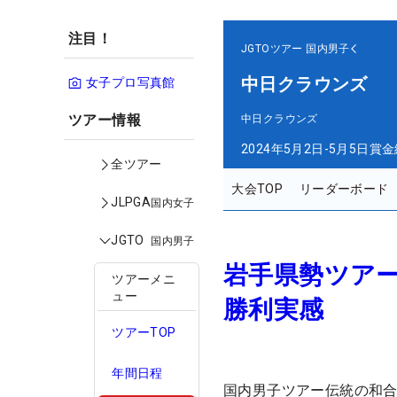
注目！
JGTOツアー
国内男子
中日クラウンズ
女子プロ写真館
ツアー情報
中日クラウンズ
2024年5月2日-5月5日
賞金
全ツアー
大会TOP
リーダーボード
JLPGA
国内女子
JGTO
国内男子
岩手県勢ツアー
ツアーメニ
ュー
勝利実感
ツアーTOP
年間日程
国内男子ツアー伝統の和