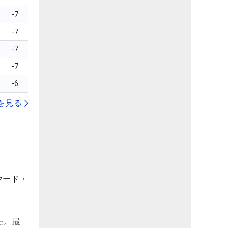
-7
-7
-7
-7
-6
を見る
ヤード・
た。最