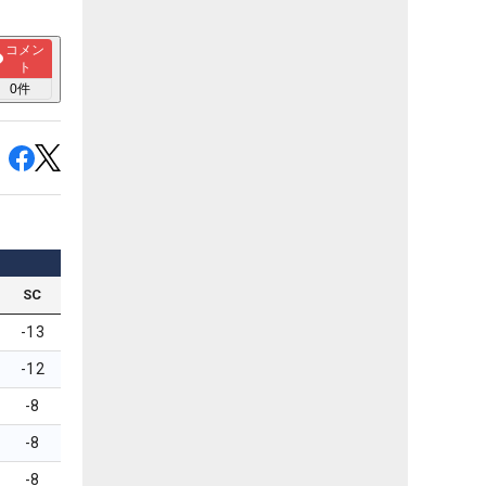
コメン
ト
0
件
SC
-13
-12
-8
-8
-8