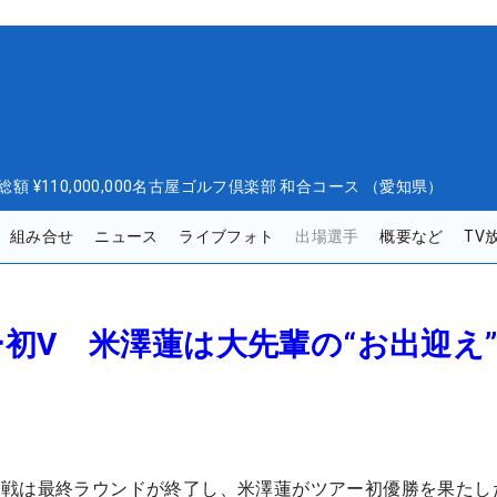
総額
¥110,000,000
名古屋ゴルフ倶楽部 和合コース （愛知県）
組み合せ
ニュース
ライブフォト
出場選手
概要など
TV
初V 米澤蓮は大先輩の“お出迎え
合戦は最終ラウンドが終了し、米澤蓮がツアー初優勝を果たし