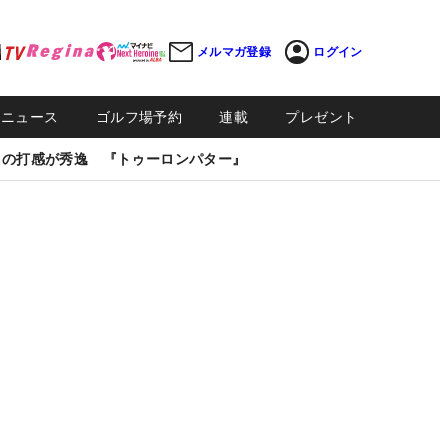
メルマガ登録
ログイン
Sニュース
ゴルフ場予約
連載
プレゼント
しの打感が秀逸 『トゥーロンパター』