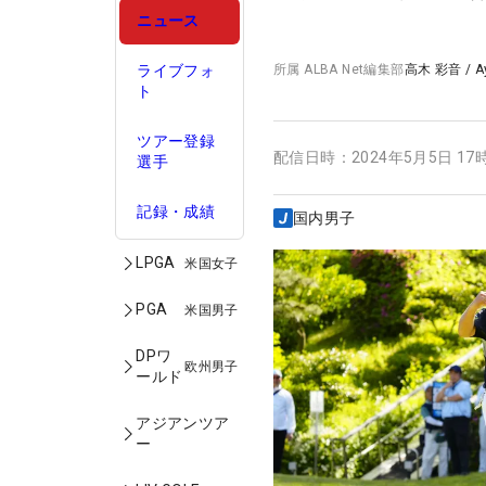
ニュース
ライブフォ
所属
ALBA Net編集部
高木 彩音
/
A
ト
ツアー登録
配信日時：
2024年5月5日 17
選手
記録・成績
国内男子
LPGA
米国女子
PGA
米国男子
DPワ
欧州男子
ールド
アジアンツア
ー