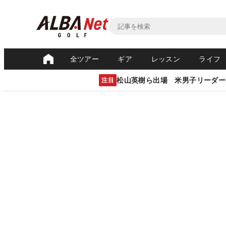
全ツアー
ギア
レッスン
ライフ
松山英樹ら出場 米男子リーダー
注目