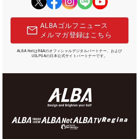
ALBAゴルフニュース
メルマガ登録はこちら
ALBA NetはR&Aのオフィシャルデジタルパートナー、および
USLPGAの日本公式サイトパートナーです。