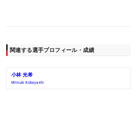
陽カントリー倶楽部は2021年にプロテストに合格し
たコース。そして、今日はきょうはショットの距離
感が良くてバーディチャンスを作っていけました。
一時期、不調だったティショットも、最近はフェア
ウェイキープ率が上がってきて手応えを感じてい
る。ここで良いゴルフができたらQTにもつながる。
関連する選手プロフィール・成績
全力で優勝を目指していきます」と意気込んだ。
同じく首位タイ発進を決めた小林夢果は「1番ホー
小林 光希
ルは9メートルのロングパットが決まってのバーデ
Mitsuki Kobayashi
ィスタート。そこから波に乗っていけた。城陽カン
トリー倶楽部で行われた一昨年のプロテストでは、
2オーバーでの合格。きょうは60台で回りきれたの
で、成長しているのを感じます。最終戦で優勝して
ファイナルQTにいくことが目標」と話した。