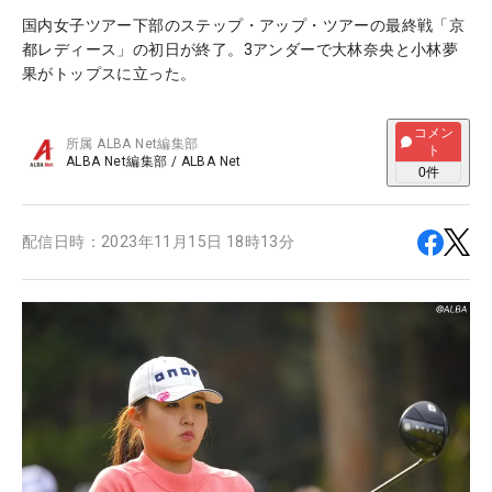
国内女子ツアー下部のステップ・アップ・ツアーの最終戦「京
都レディース」の初日が終了。3アンダーで大林奈央と小林夢
果がトップスに立った。
コメン
所属
ALBA Net編集部
ト
ALBA Net編集部
/
ALBA Net
0
件
配信日時：
2023年11月15日 18時13分