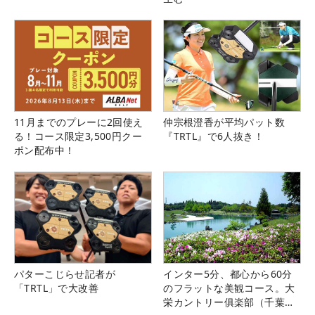
11月までのプレーに2回使え
仲宗根澄香が平均パット数
る！コース限定3,500円クー
『TRTL』で6人抜き！
ポン配布中！
パターこじらせ記者が
インター5分、都心から60分
「TRTL」で大改善
のフラットな美観コース。大
栄カントリー俱楽部（千葉