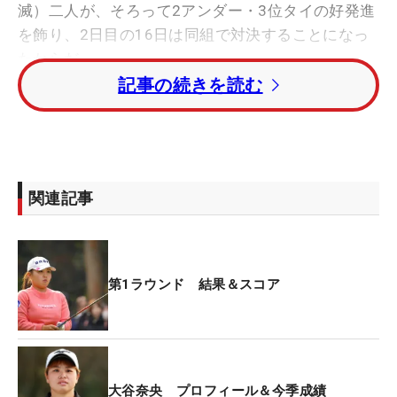
滅）二人が、そろって2アンダー・3位タイの好発進
を飾り、2日目の16日は同組で対決することになっ
たからだ。
記事の続きを読む
まず、その差は約131万円で逃げきりたい賞金ラン
キング2位の大須賀望。「後半、ティショットが暴
れてきたけど、パーオン率はよかったしパッティン
グでカバーできた。もったいないバーディパットが
関連記事
3つありましたが、シビアなパットも決められたの
でとんとんですね。初日終わって団子状態ですが、
トップと1打差は良い位置だと思う」
第1ラウンド 結果＆スコア
一方、今大会の優勝賞金は360万円だけに、狙って
いきたい賞金ランキング3位の小林光希。「1打1打
集中して回ることが目標だった。パッティングでピ
ンチをしのげたし、そのとおりにプレーできたの
大谷奈央 プロフィール＆今季成績