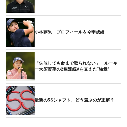
で、良いスタートが切れた。難しいコースをアンダ
ーパーで回れたので、納得度は高いです。この大会
で優勝すれば、自力で賞金ランキング2位に入れる
ことを計算してきました」
小林夢果 プロフィール＆今季成績
そして、2日目のプレーを聞かれると、「2日目は小
林光希さんと同組ですが、私は一人で黙々とプレー
するタイプ。自分のプレーに集中して、スコアを伸
ばしていきたい。最終戦を優勝で締めくくりたいで
「失敗しても命まで取られない」 ルーキ
ー大須賀望の2週連続Vを支えた“強気”
す」（大須賀）、「明日は大須賀さんと同組で意識
してしまうかもしれませんが、目指すのは優勝なの
で、自分のプレーに集中してメリハリつけて頑張り
ます」と、相手以上に優勝を意識したコメントだっ
た。二人の争いがどんな結果になるのか、2日目の
最新の5Sシャフト、どう選ぶのが正解？
プレーは18ホールすべてが注目だ。
なお、3アンダーで首位タイ発進の大林奈央は「城