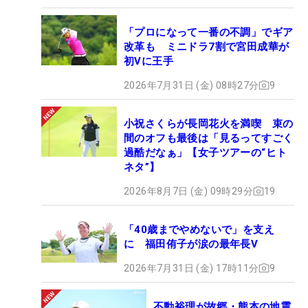
「プロになって一番の不調」でギア
改革も ミニドラ7割で宮田成華が
初Vに王手
2026年7月31日 (金) 08時27分
9
小祝さくらが長岡花火を満喫 束の
間のオフも最後は「見るってすごく
過酷だなぁ」【女子ツアーの“ヒト
ネタ”】
2026年8月7日 (金) 09時29分
19
「40歳までやめないで」を支え
に 福田侑子が涙の最年長V
2026年7月31日 (金) 17時11分
9
不動裕理が故郷・熊本の地震