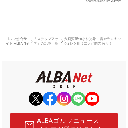
Recommended by
ゴルフ総合サ
「ステップアッ
大須賀望vs小林光希、賞金ランキン
イト ALBA Net
プ」の記事一覧
グ2位を狙う二人が闘志満々！
ALBAゴルフニュース