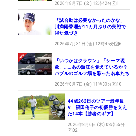
2026年8月7日 (金) 12時42分
1
「試合勘は必要なかったのかな」
川満陽香理が11カ月ぶりの実戦で
得た気づき
2026年7月31日 (金) 12時45分
6
「いつかはクラウン」「シーマ現
象」……あの熱狂を覚えているか？
バブルのゴルフ場を彩った名車たち
2026年8月7日 (金) 11時30分
10
44歳262日のツアー最年長
V 福田侑子の初優勝を支え
た14本【勝者のギア】
2026年8月6日 (木) 08時55分
32