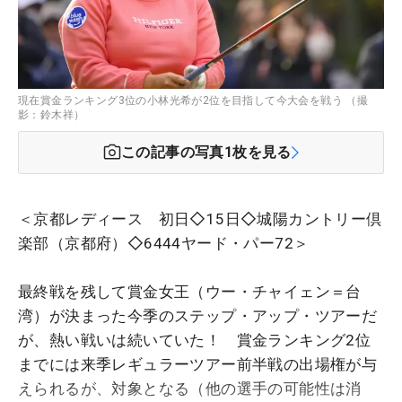
現在賞金ランキング3位の小林光希が2位を目指して今大会を戦う （撮
影：鈴木祥）
この記事の写真
1
枚を見る
＜京都レディース 初日◇15日◇城陽カントリー倶
楽部（京都府）◇6444ヤード・パー72＞
最終戦を残して賞金女王（ウー・チャイェン＝台
湾）が決まった今季のステップ・アップ・ツアーだ
が、熱い戦いは続いていた！ 賞金ランキング2位
までには来季レギュラーツアー前半戦の出場権が与
えられるが、対象となる（他の選手の可能性は消