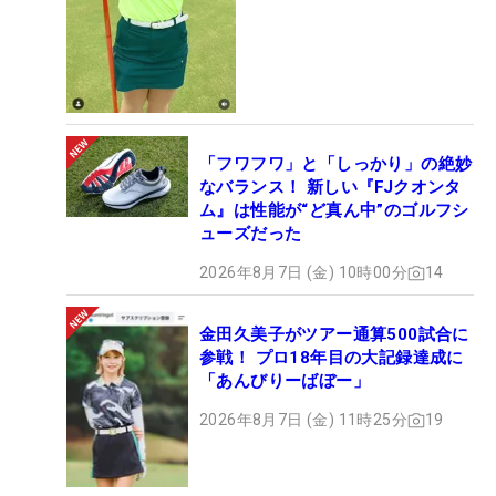
「フワフワ」と「しっかり」の絶妙
なバランス！ 新しい『FJクオンタ
ム』は性能が“ど真ん中”のゴルフシ
ューズだった
2026年8月7日 (金) 10時00分
14
金田久美子がツアー通算500試合に
参戦！ プロ18年目の大記録達成に
「あんびりーばぼー」
2026年8月7日 (金) 11時25分
19