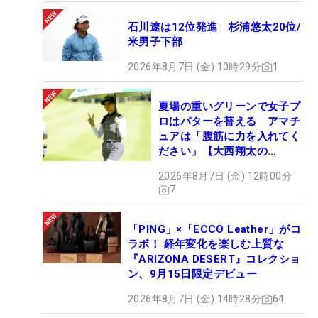
石川遼は12位発進 杉浦悠太20位/
米男子下部
2026年8月7日 (金) 10時29分
1
夏場の重いグリーンで女子プ
ロはパターを替える アマチ
ュアは「腹筋に力を入れてく
ださい」【大西翔太の
HOTSHOT】
2026年8月7日 (金) 12時00分
7
「PING」×「ECCO Leather」がコ
ラボ！ 経年変化を楽しむ上質な
『ARIZONA DESERT』コレクショ
ン、9月15日限定デビュー
2026年8月7日 (金) 14時28分
64