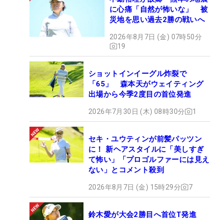
に心痛「自然が怖いな」 被
災地を思い過去2勝の戦いへ
2026年8月7日 (金) 07時50分
19
ショットインイーグル炸裂で
「65」 森本天がウェイティング
出場から今季2度目の首位発進
2026年7月30日 (木) 08時30分
1
セキ・ユウティンが前髪パッツン
に！ 新ヘアスタイルに「美しすぎ
て怖い」「プロゴルファーには見え
ない」とコメント殺到
2026年8月7日 (金) 15時29分
7
鈴木愛が大会2勝目へ首位T発進