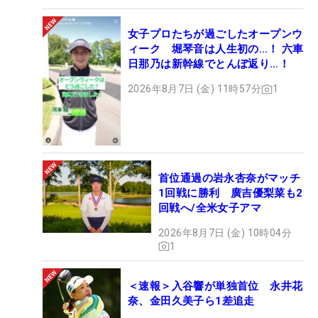
女子プロたちが過ごしたオープンウ
ィーク 堀琴音は人生初の…！ 六車
日那乃は新幹線でとんぼ返り…！
2026年8月7日 (金) 11時57分
1
首位通過の岩永杏奈がマッチ
1回戦に勝利 廣吉優梨菜も2
回戦へ/全米女子アマ
2026年8月7日 (金) 10時04分
1
＜速報＞入谷響が単独首位 永井花
奈、金田久美子ら1差追走