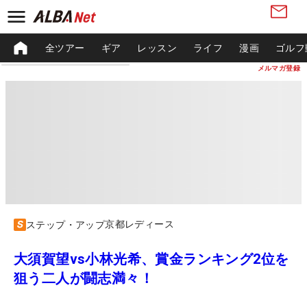
全ツアー
ギア
レッスン
ライフ
漫画
ゴルフ
メルマガ登録
京都レディース
ステップ・アップ
大須賀望vs小林光希、賞金ランキング2位を
狙う二人が闘志満々！