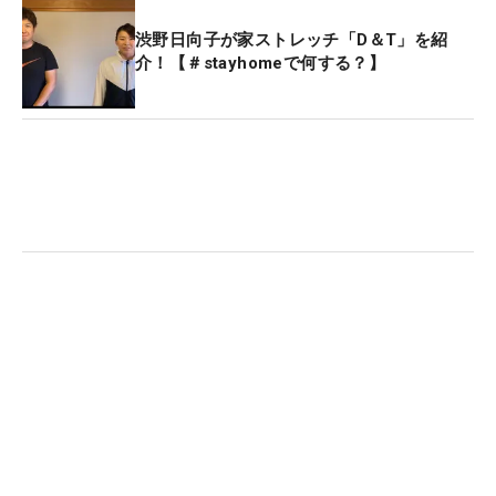
えていますが体脂肪率は変わっていません。筋肉量
が増えています。主に取り組んでいるのは股関節周
渋野日向子が家ストレッチ「D＆T」を紹
介！【＃stayhomeで何する？】
りの強化、体幹強化、下半身トレーニングです。全
身を使う動きのものがほとんどです」と、バランス
のいい仕上がりは順調そのものだ。