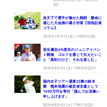
1
炎天下で選手が魅せた熱戦 懸命に
感じた大会側の暑さ対策【現地記者
コラム】
2026年7月31日 (金) 11時55分
6
笹生優花が6度目のジュニアイベン
ト開催 ゴルフを通じて伝えたいこ
と「真剣だけど、それを楽しむ」
2026年8月6日 (木) 17時43分
19
国内女子ツアー通算22勝の鈴木
愛 熊本地震の被災者支援として
1000万円を寄付「謹んでお見舞い
申し上げます」
2026年8月4日 (火) 17時07分
1