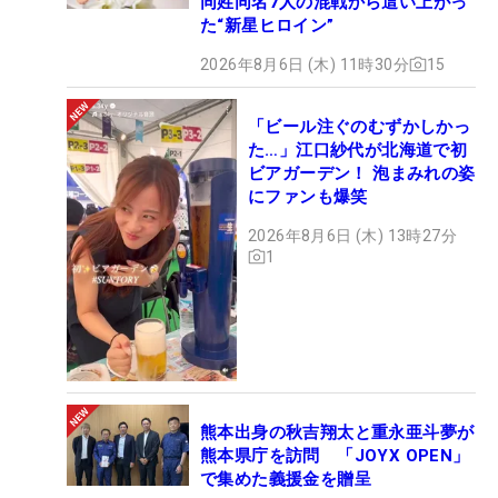
同姓同名7人の混戦から這い上がっ
た“新星ヒロイン”
2026年8月6日 (木) 11時30分
15
「ビール注ぐのむずかしかっ
た…」江口紗代が北海道で初
ビアガーデン！ 泡まみれの姿
にファンも爆笑
2026年8月6日 (木) 13時27分
1
熊本出身の秋吉翔太と重永亜斗夢が
熊本県庁を訪問 「JOYX OPEN」
で集めた義援金を贈呈