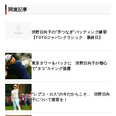
で、その時点で体は一度仕上がっていました。その
関連記事
後、試合がないことが分かってきたので青木翔コー
チとも話して、一度仕上がったものをリセットし、
この1〜2週間はオフの最初の段階まで戻して、体の
渋野日向子の“手つなぎ”パッティング練習
強度を上げる内容にしました」
【TOTOジャパンクラシック 最終日】
2月の米国女子ツアーアジア連戦に向けて短いオフ
ながら、体を最高の状態に仕上げた。ところがタ
イ、シンガポール2試合が中止、その後は国内も開
東京タワーをバックに 渋野日向子が都心
で“タコ”スイング披露
幕戦から中止が相次ぎ、先が見えない。予定してい
た海外女子メジャーも秋以降に延期されるなど、海
外参戦も現状は白紙。そのため一度クールオフ
し、“一”の状態からリスタートをしている最中だ。
“シブコ・ロス”の今だからこそ… 渋野日向
子について復習を！
2019年10月から渋野を見ている斎藤トレーナー
も、渋野の強化については順調と話す。「体重は増