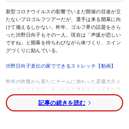
新型コロナウイルスの影響でいまだ開催の目途が立
たないプロゴルフツアーだが、選手は来る開幕に向
けて備えるしかない。昨年、ゴルフ界の話題をさら
った渋野日向子もその一人。現在は「声援が恋しい
ですね」と開幕を待ちわびながら体づくり、スイン
グづくりに励んでいる。
渋野日向子直伝の家でできるストレッチ【動画】
昨年の終盤から新たにチームに加わった斎藤大介ト
レーナーとともに、みっちりと体をつくってきた渋
野。一回り大きくなったと3月末のテレビ出演時に
記事の続きを読む
も話題となったが、実際にはどういう状態にあるの
か。斎藤トレーナーと渋野本人に聞いてみた。
「2月中旬からシーズンインを予定していましたの