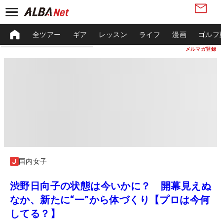
全ツアー
ギア
レッスン
ライフ
漫画
ゴルフ
メルマガ登録
国内女子
渋野日向子の状態は今いかに？ 開幕見えぬ
なか、新たに“一”から体づくり【プロは今何
してる？】