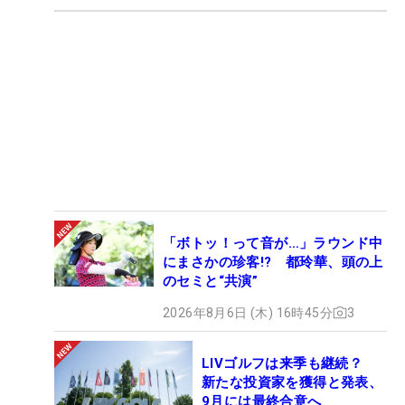
「ボトッ！って音が…」ラウンド中
にまさかの珍客!? 都玲華、頭の上
のセミと“共演”
2026年8月6日 (木) 16時45分
3
LIVゴルフは来季も継続？
新たな投資家を獲得と発表、
9月には最終合意へ