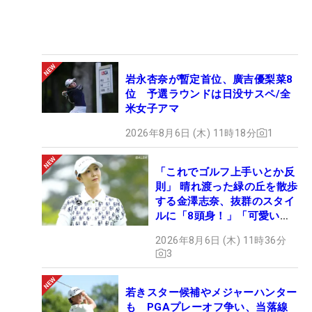
岩永杏奈が暫定首位、廣吉優梨菜8
位 予選ラウンドは日没サスペ/全
米女子アマ
2026年8月6日 (木) 11時18分
1
「これでゴルフ上手いとか反
則」 晴れ渡った緑の丘を散歩
する金澤志奈、抜群のスタイ
ルに「8頭身！」「可愛いに
も程がある」
2026年8月6日 (木) 11時36分
3
若きスター候補やメジャーハンター
も PGAプレーオフ争い、当落線