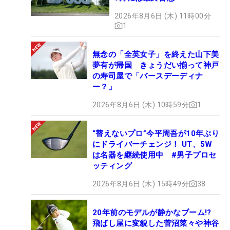
2026年8月6日 (木) 11時00分
1
無念の「全英女子」を終えた山下美
夢有が帰国 きょうだい揃って神戸
の寿司屋で「バースデーディナ
ー？」
2026年8月6日 (木) 10時59分
1
“替えないプロ”今平周吾が10年ぶり
にドライバーチェンジ！ UT、5W
は名器を継続使用中 #男子プロセ
ッティング
2026年8月6日 (木) 15時49分
38
20年前のモデルが静かなブーム!?
飛ばし屋に変貌した菅沼菜々や神谷