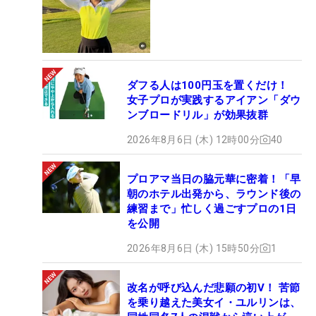
ダフる人は100円玉を置くだけ！
女子プロが実践するアイアン「ダウ
ンブロードリル」が効果抜群
2026年8月6日 (木) 12時00分
40
プロアマ当日の脇元華に密着！「早
朝のホテル出発から、ラウンド後の
練習まで」忙しく過ごすプロの1日
を公開
2026年8月6日 (木) 15時50分
1
改名が呼び込んだ悲願の初V！ 苦節
を乗り越えた美女イ・ユルリンは、