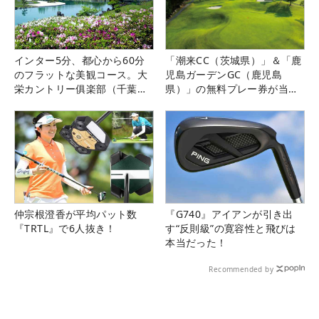
インター5分、都心から60分
「潮来CC（茨城県）」＆「鹿
のフラットな美観コース。大
児島ガーデンGC（鹿児島
栄カントリー俱楽部（千葉
県）」の無料プレー券が当た
県）
る！！
仲宗根澄香が平均パット数
『G740』アイアンが引き出
『TRTL』で6人抜き！
す“反則級”の寛容性と飛びは
本当だった！
Recommended by