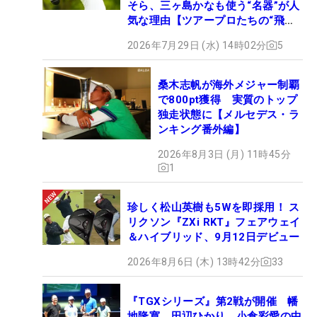
そら、三ヶ島かなも使う“名器”が人
気な理由【ツアープロたちの“飛ば
しギア”】
2026年7月29日 (水) 14時02分
5
桑木志帆が海外メジャー制覇
で800pt獲得 実質のトップ
独走状態に【メルセデス・ラ
ンキング番外編】
2026年8月3日 (月) 11時45分
1
珍しく松山英樹も5Wを即採用！ ス
リクソン『ZXi RKT』フェアウェイ
＆ハイブリッド、9月12日デビュー
2026年8月6日 (木) 13時42分
33
『TGXシリーズ』第2戦が開催 幡
地隆寛、田辺ひかり、小倉彩愛の中