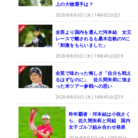
上の大物選手は？
2026年8月6日 (木) 14時02分
1
全英より国内を選んだ河本結 女王
レースで離されるも桑木志帆のVに
「刺激をもらいました」
2026年8月6日 (木) 15時45分
19
全英で味わった悔しさ「自分も戦え
るはずなのに」 佐久間朱莉に強ま
った米ツアー参戦への思い
2026年8月6日 (木) 16時45分
19
昨年覇者・河本結は小祝さく
ら、佐久間朱莉と同組 国内
女子ゴルフ組み合わせ発表
2026年8月5日 (水) 12時20分