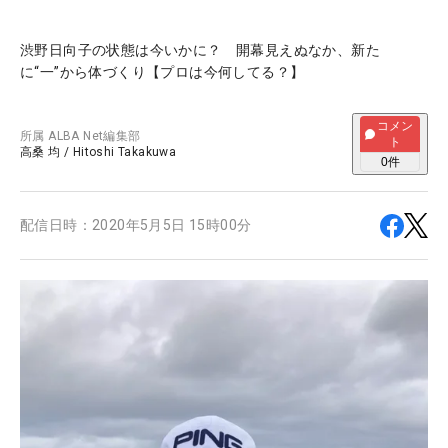
渋野日向子の状態は今いかに？ 開幕見えぬなか、新た
に“一”から体づくり【プロは今何してる？】
コメン
所属
ALBA Net編集部
ト
高桑 均
/
Hitoshi Takakuwa
0
件
配信日時：
2020年5月5日 15時00分