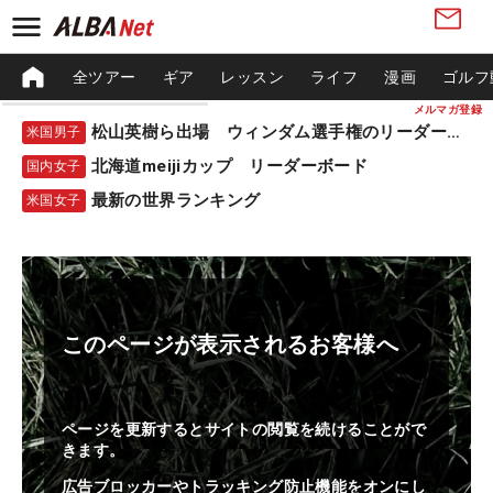
全ツアー
ギア
レッスン
ライフ
漫画
ゴルフ
メルマガ登録
松山英樹ら出場 ウィンダム選手権のリーダーボード
米国男子
北海道meijiカップ リーダーボード
国内女子
最新の世界ランキング
米国女子
このページが表示されるお客様へ
ページを更新するとサイトの閲覧を続けることがで
きます。
広告ブロッカーやトラッキング防止機能をオンにし