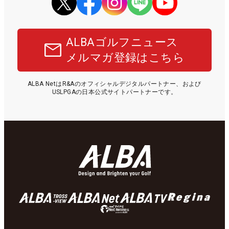
ALBAゴルフニュース
メルマガ登録はこちら
ALBA NetはR&Aのオフィシャルデジタルパートナー、および
USLPGAの日本公式サイトパートナーです。