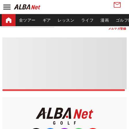
全ツアー
ギア
レッスン
ライフ
漫画
ゴルフ
メルマガ登録