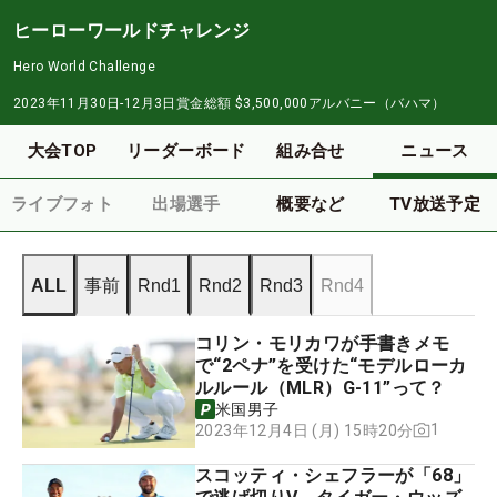
ヒーローワールドチャレンジ
Hero World Challenge
2023年11月30日-12月3日
賞金総額
$3,500,000
アルバニー（バハマ）
大会TOP
リーダーボード
組み合せ
ニュース
ライブフォト
出場選手
概要など
TV放送予定
ALL
事前
Rnd1
Rnd2
Rnd3
Rnd4
コリン・モリカワが手書きメモ
で“2ペナ”を受けた“モデルローカ
ルルール（MLR）G-11”って？
米国男子
1
2023年12月4日 (月) 15時20分
スコッティ・シェフラーが「68」