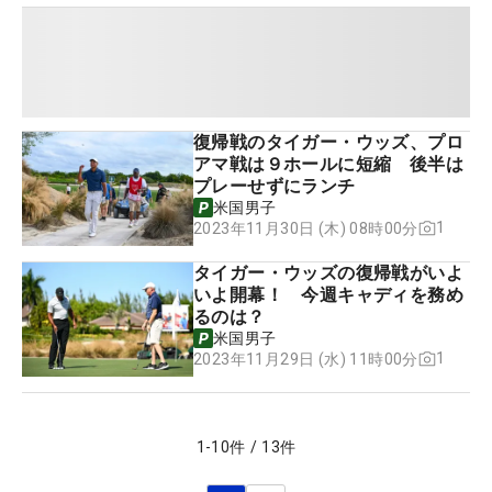
復帰戦のタイガー・ウッズ、プロ
アマ戦は９ホールに短縮 後半は
プレーせずにランチ
米国男子
1
2023年11月30日 (木) 08時00分
タイガー・ウッズの復帰戦がいよ
いよ開幕！ 今週キャディを務め
るのは？
米国男子
1
2023年11月29日 (水) 11時00分
1
-
10
件
/
13
件