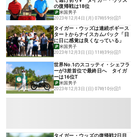
で逃げ切りV タイガー・ウッズ
の復帰戦は18位
米国男子
1
2023年12月4日 (月) 07時59分
タイガー・ウッズは連続ボギース
タートからナイスカムバック「日
に日に感覚は良くなっている」
米国男子
1
2023年12月3日 (日) 11時39分
世界No.1のスコッティ・シェフラ
ーが3差首位で最終日へ タイガ
ーは16位T
米国男子
1
2023年12月3日 (日) 07時10分
タイガー・ウッズの復帰戦2日目