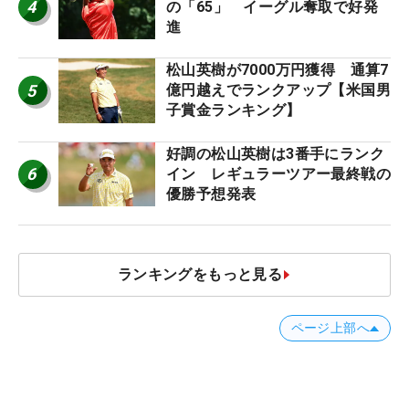
4
の「65」 イーグル奪取で好発
進
松山英樹が7000万円獲得 通算7
5
億円越えでランクアップ【米国男
子賞金ランキング】
好調の松山英樹は3番手にランク
6
イン レギュラーツアー最終戦の
優勝予想発表
ランキングをもっと見る
ページ上部へ