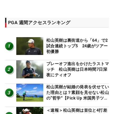
PGA 週間アクセスランキング
松山英樹は裏街道から「64」で2
1
試合連続トップ5 24歳がツアー
初優勝
プレーオフ進出をかけたラストマ
2
ッチ 松山英樹は日本時間7日深
夜にティオフ
松山英樹が結婚の発表を伏せてい
3
た理由とは？素顔を見せない松山
の“哲学”【Pick Up 米国男子ツア
ー十大ニュース】
＜速報＞松山英樹は首位と4打差