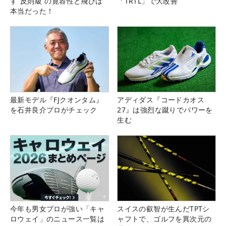
す“反則級”の寛容性と飛びは
「TRTL」で大改善
本当だった！
最新モデル『FJクオンタム』
アディダス『コードカオス
を石井良介プロがチェック
27』は強烈な蹴りでパワーを
生む
今年も男女プロが強い「キャ
スイスの叡智が生んだTPTシ
ロウェイ」のニュース一覧は
ャフトで、ゴルフを異次元の