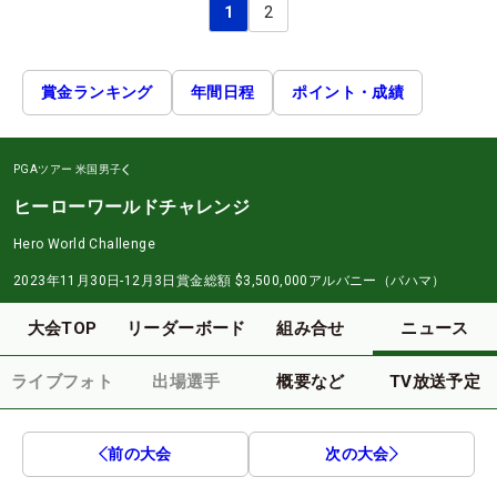
1
2
賞金ランキング
年間日程
ポイント・成績
PGAツアー
米国男子
ヒーローワールドチャレンジ
Hero World Challenge
2023年11月30日-12月3日
賞金総額
$3,500,000
アルバニー（バハマ）
大会TOP
リーダーボード
組み合せ
ニュース
ライブフォト
出場選手
概要など
TV放送予定
前の大会
次の大会