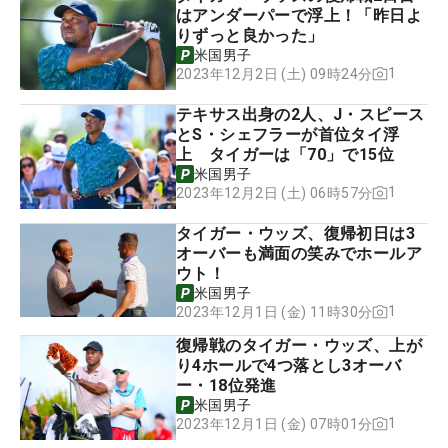
はアンダーパーで浮上！「昨日よ
りずっと良かった」
米国男子
1
2023年12月2日 (土) 09時24分
テキサス出身の2人、J・スピース
とS・シェフラーが首位タイ浮
上 タイガーは「70」で15位
米国男子
1
2023年12月2日 (土) 06時57分
タイガー・ウッズ、復帰初日は3
オーバーも満面の笑みでホールア
ウト！
米国男子
1
2023年12月1日 (金) 11時30分
復帰戦のタイガー・ウッズ、上が
り4ホールで4つ落とし3オーバ
ー・18位発進
米国男子
1
2023年12月1日 (金) 07時01分