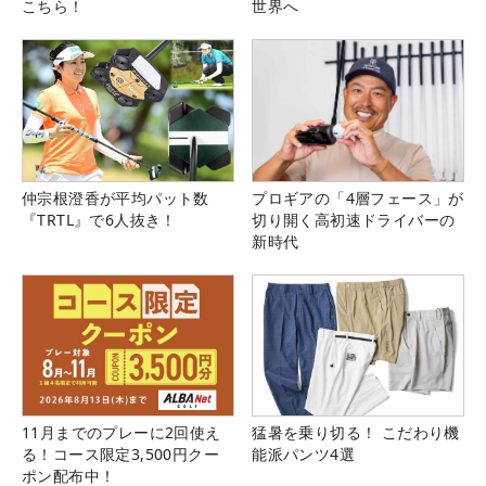
こちら！
世界へ
仲宗根澄香が平均パット数
プロギアの「4層フェース」が
『TRTL』で6人抜き！
切り開く高初速ドライバーの
新時代
11月までのプレーに2回使え
猛暑を乗り切る！ こだわり機
る！コース限定3,500円クー
能派パンツ4選
ポン配布中！