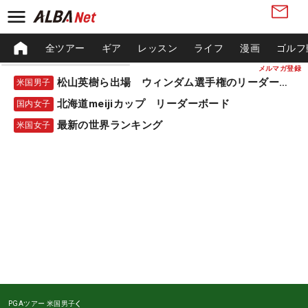
全ツアー
ギア
レッスン
ライフ
漫画
ゴルフ
メルマガ登録
松山英樹ら出場 ウィンダム選手権のリーダーボード
米国男子
北海道meijiカップ リーダーボード
国内女子
最新の世界ランキング
米国女子
PGAツアー
米国男子