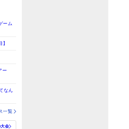
ゲーム
目】
アー
てなん
ス一覧
の大会