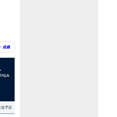
・成績
放送予定