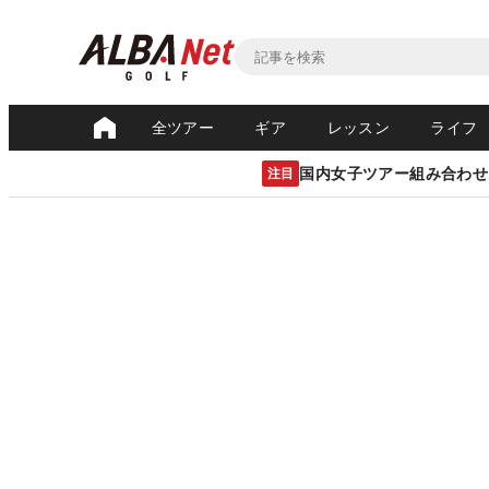
全ツアー
ギア
レッスン
ライフ
国内女子ツアー組み合わせ
注目