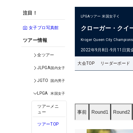
注目！
LPGAツアー
米国女子
クローガー・クイ
女子プロ写真館
ツアー情報
Kroger Queen City Champions
2022年9月8日-9月11日
賞
全ツアー
大会TOP
リーダーボード
JLPGA
国内女子
JGTO
国内男子
LPGA
米国女子
ツアーメニ
事前
Round1
Round2
ュー
ツアーTOP