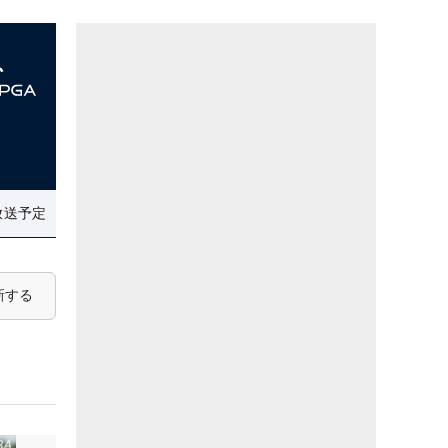
放送予定
新する