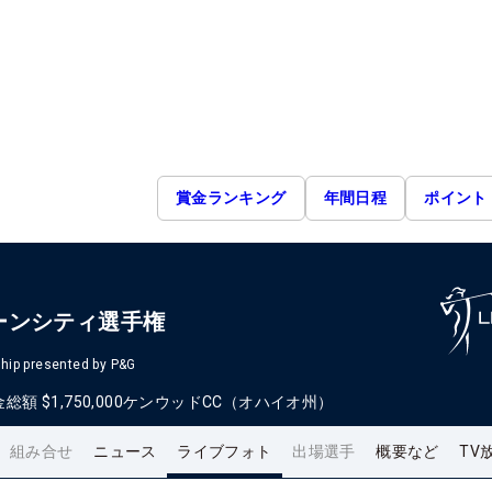
賞金ランキング
年間日程
ポイント
ーンシティ選手権
hip presented by P&G
金総額
$1,750,000
ケンウッドCC（オハイオ州）
組み合せ
ニュース
ライブフォト
出場選手
概要など
TV