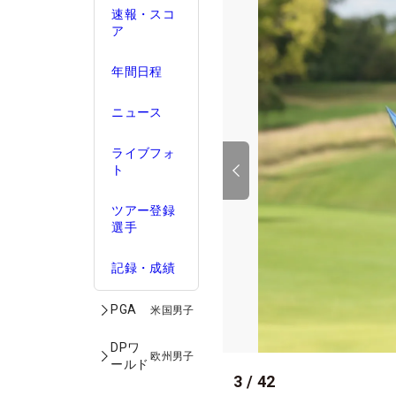
速報・スコ
ア
年間日程
ニュース
ライブフォ
ト
ツアー登録
選手
記録・成績
PGA
米国男子
DPワ
欧州男子
ールド
3
/
42