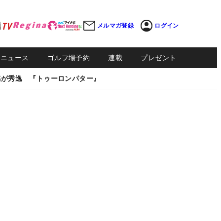
メルマガ登録
ログイン
Sニュース
ゴルフ場予約
連載
プレゼント
感が秀逸 『トゥーロンパター』