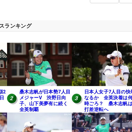
セスランキング
額2
桑木志帆が日本勢7人目
日本人女子7人目の快
 日
メジャーV 渋野日向
なるか 全英決着は
2
3
子、山下美夢有に続く
時ごろ？ 桑木志帆は
全英制覇
打差逆転へ