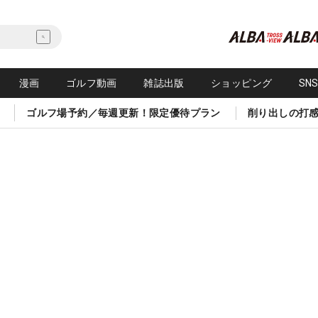
漫画
ゴルフ動画
雑誌出版
ショッピング
SN
ゴルフ場予約／毎週更新！限定優待プラン
削り出しの打