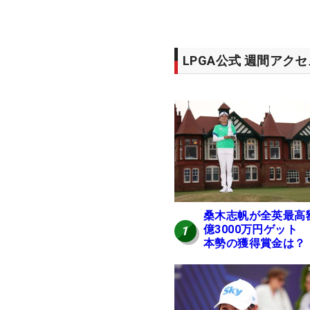
LPGA公式 週間アク
桑木志帆が全英最高
億3000万円ゲット
1
本勢の獲得賞金は？