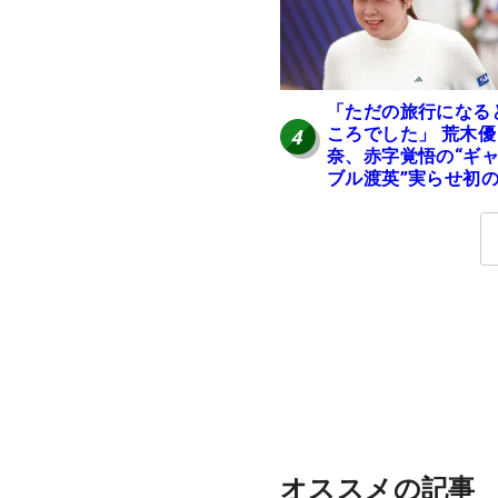
「ただの旅行になる
ころでした」 荒木優
4
奈、赤字覚悟の“ギ
ブル渡英”実らせ初
英へ
オススメの記事