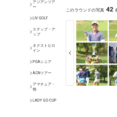
アジアンツア
ー
42
このラウンドの写真
LIV GOLF
ステップ・ア
ップ
ネクストヒロ
イン
PGAシニア
ACNツアー
アマチュア・
他
LADY GO CUP