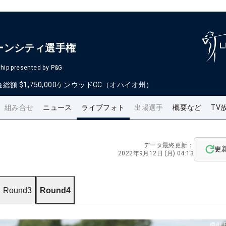
ーンシティ選手権
hip presented by P&G
金総額
$1,750,000
ケンウッドCC（オハイオ州）
組み合せ
ニュース
ライブフォト
出場選手
概要など
TV
データ最終更新：
更
2022年9月12日 (月) 04:13
Round3
Round4