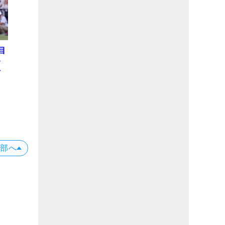
目
ト
を
上部へ