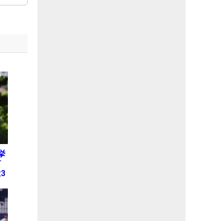
挙
何
3