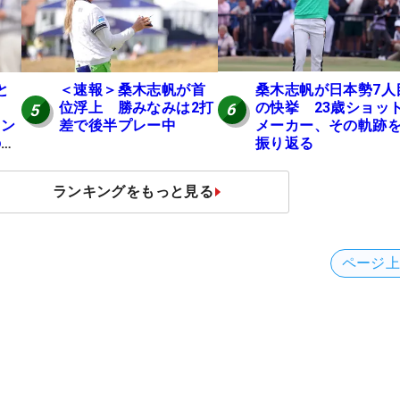
桑木志帆が日本勢7人
と
＜速報＞桑木志帆が首
の快挙 23歳ショッ
位浮上 勝みなみは2打
6
5
メーカー、その軌跡
ャン
差で後半プレー中
振り返る
の全
ランキングをもっと見る
ページ