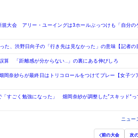
新規大会 アリー・ユーイングは3ホールぶっつけも「自分の
がった、渋野日向子の「行き先は見なかった」の意味【記者の
誤算 「距離感が分からない…」の裏にある伸びしろ
畑岡奈紗らが最終日はトリコロールをつけてプレー【女子ツ
で「すごく勉強になった」 畑岡奈紗が調整した“スキッド”っ
ニュー
前の大会
次