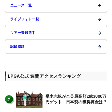
→
ニュース一覧
→
ライブフォト一覧
→
ツアー登録選手
→
記録成績
LPGA公式 週間アクセスランキング
桑木志帆が全英最高額2億3000万
1
円ゲット 日本勢の獲得賞金は？