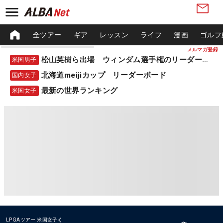
全ツアー
ギア
レッスン
ライフ
漫画
ゴルフ
メルマガ登録
松山英樹ら出場 ウィンダム選手権のリーダーボード
米国男子
北海道meijiカップ リーダーボード
国内女子
最新の世界ランキング
米国女子
LPGAツアー
米国女子