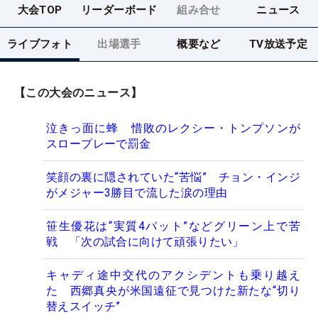
大会TOP
リーダーボード
組み合せ
ニュース
ライブフォト
出場選手
概要など
TV放送予定
【この大会のニュース】
泣きっ面に蜂 惜敗のレクシー・トンプソンが
スロープレーで罰金
笑顔の裏に隠されていた“苦悩” チョン・インジ
がメジャー3勝目で流した涙の理由
笹生優花は“実質4パット”などグリーン上で苦
戦 「次の試合に向けて頑張りたい」
キャディ途中交代のアクシデントも乗り越え
た 西郷真央が米国遠征で見つけた新たな“切り
替えスイッチ”