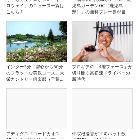
ロウェイ」のニュース一覧は
児島ガーデンGC（鹿児島
こちら！
県）」の無料プレー券が当た
る！！
インター5分、都心から60分
プロギアの「4層フェース」が
のフラットな美観コース。大
切り開く高初速ドライバーの
栄カントリー俱楽部（千葉
新時代
県）
アディダス『コードカオス
仲宗根澄香が平均パット数