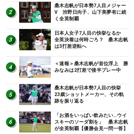
桑木志帆が日本勢7人目メジャー
2
V 渋野日向子、山下美夢有に続
く全英制覇
日本人女子7人目の快挙なるか
3
全英決着は何時ごろ？ 桑木志帆
は3打差逆転へ
＜速報＞桑木志帆が首位浮上 勝
4
みなみは2打差で後半プレー中
桑木志帆が日本勢7人目の快挙
5
23歳ショットメーカー、その軌
跡を振り返る
「お酒をいっぱい飲みたい…ウイ
6
スキーのソーダ割を」 桑木志帆
が全英制覇【優勝会見一問一答】