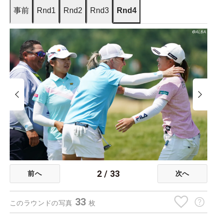
事前
Rnd1
Rnd2
Rnd3
Rnd4
2
/
33
前へ
次へ
33
このラウンドの写真
枚