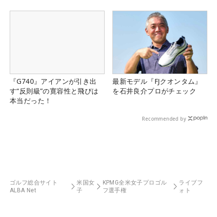
『G740』アイアンが引き出
最新モデル『FJクオンタム』
す“反則級”の寛容性と飛びは
を石井良介プロがチェック
本当だった！
Recommended by
ゴルフ総合サイト
米国女
KPMG全米女子プロゴル
ライブフ
ALBA Net
子
フ選手権
ォト