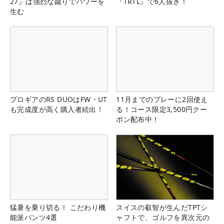
27』は強烈な蹴りでパワーを
『TRTL』で6人抜き！
生む
プロギアのRS DUOはFW・UT
11月までのプレーに2回使え
も完成度が高く購入者続出！
る！コース限定3,500円クー
ポン配布中！
猛暑を乗り切る！ こだわり機
スイスの叡智が生んだTPTシ
能派パンツ4選
ャフトで、ゴルフを異次元の