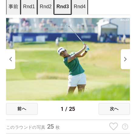
事前
Rnd1
Rnd2
Rnd3
Rnd4
1
/
25
前へ
次へ
25
このラウンドの写真
枚