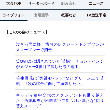
大会TOP
リーダーボード
組み合せ
ニュース
ライブフォト
出場選手
概要など
TV放送予定
【この大会のニュース】
泣きっ面に蜂 惜敗のレクシー・トンプソンが
スロープレーで罰金
笑顔の裏に隠されていた“苦悩” チョン・インジ
がメジャー3勝目で流した涙の理由
笹生優花は“実質4パット”などグリーン上で苦
戦 「次の試合に向けて頑張りたい」
キャディ途中交代のアクシデントも乗り越え
た 西郷真央が米国遠征で見つけた新たな“切り
替えスイッチ”