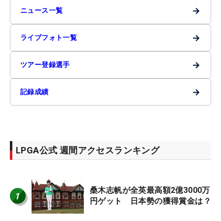
→
ニュース一覧
→
ライブフォト一覧
→
ツアー登録選手
→
記録成績
LPGA公式 週間アクセスランキング
桑木志帆が全英最高額2億3000万
1
円ゲット 日本勢の獲得賞金は？