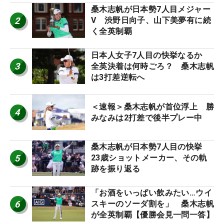
桑木志帆が日本勢7人目メジャー
2
V 渋野日向子、山下美夢有に続
く全英制覇
日本人女子7人目の快挙なるか
3
全英決着は何時ごろ？ 桑木志帆
は3打差逆転へ
＜速報＞桑木志帆が首位浮上 勝
4
みなみは2打差で後半プレー中
桑木志帆が日本勢7人目の快挙
5
23歳ショットメーカー、その軌
跡を振り返る
「お酒をいっぱい飲みたい…ウイ
6
スキーのソーダ割を」 桑木志帆
が全英制覇【優勝会見一問一答】