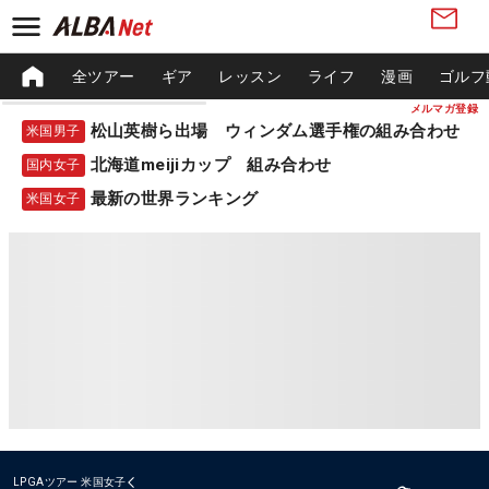
全ツアー
ギア
レッスン
ライフ
漫画
ゴルフ
メルマガ登録
松山英樹ら出場 ウィンダム選手権の組み合わせ
米国男子
北海道meijiカップ 組み合わせ
国内女子
最新の世界ランキング
米国女子
LPGAツアー
米国女子