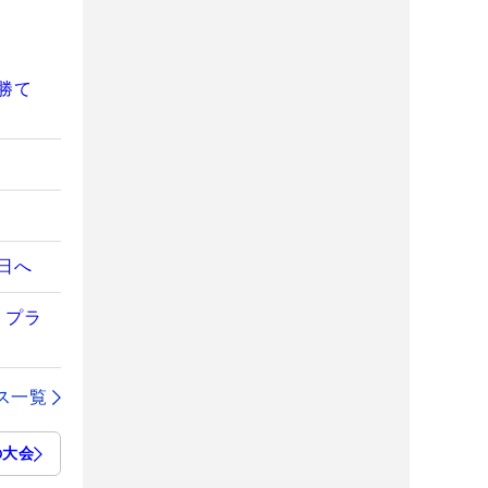
勝て
日へ
くプラ
ス一覧
の大会