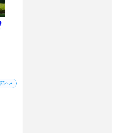
身
ー
上部へ