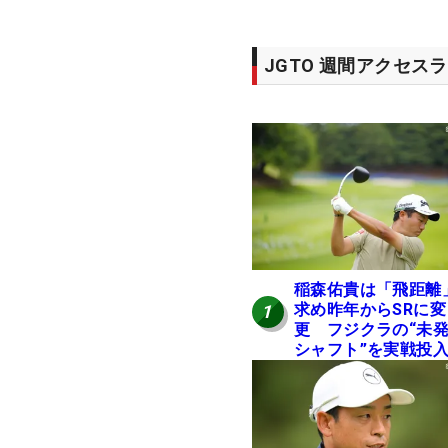
JGTO 週間アクセス
稲森佑貴は「飛距離
求め昨年からSRに変
1
更 フジクラの“未
シャフト”を実戦投
好感触「つかまえに
ける」【男子ツアー
ヒトネタ！】