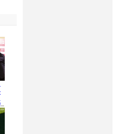
ひ
大
え
情