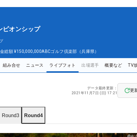
ンピオンシップ
プ
金総額
¥150,000,000
ABCゴルフ倶楽部（兵庫県）
組み合せ
ニュース
ライブフォト
出場選手
概要など
TV
データ最終更新：
更
2021年11月7日 (日) 17:21
Round3
Round4