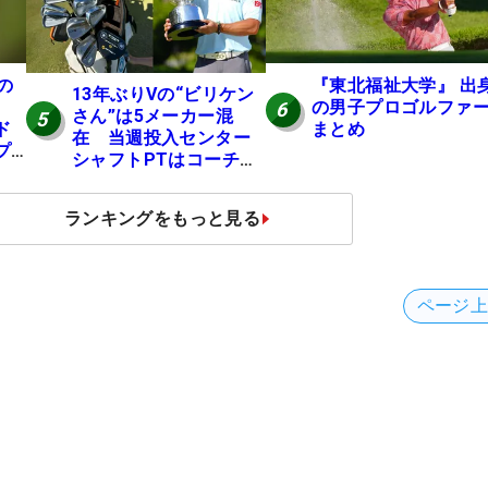
の
『東北福祉大学』 出
13年ぶりVの“ビリケン
の男子プロゴルファ
6
さん”は5メーカー混
5
ド
まとめ
在 当週投入センター
プ
シャフトPTはコーチの
助言【勝者のギア】
ランキングをもっと見る
ページ