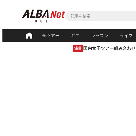
全ツアー
ギア
レッスン
ライフ
国内女子ツアー組み合わせ
注目