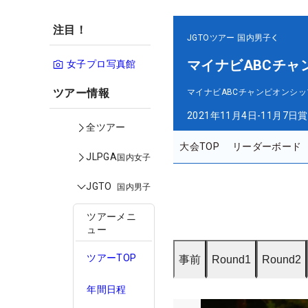
注目！
JGTOツアー
国内男子
マイナビABCチャ
女子プロ写真館
ツアー情報
マイナビABCチャンピオンシッ
2021年11月4日-11月7日
賞
全ツアー
大会TOP
リーダーボード
JLPGA
国内女子
JGTO
国内男子
ツアーメニ
ュー
ツアーTOP
事前
Round1
Round2
年間日程