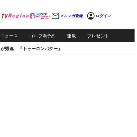
メルマガ登録
ログイン
Sニュース
ゴルフ場予約
連載
プレゼント
感が秀逸 『トゥーロンパター』