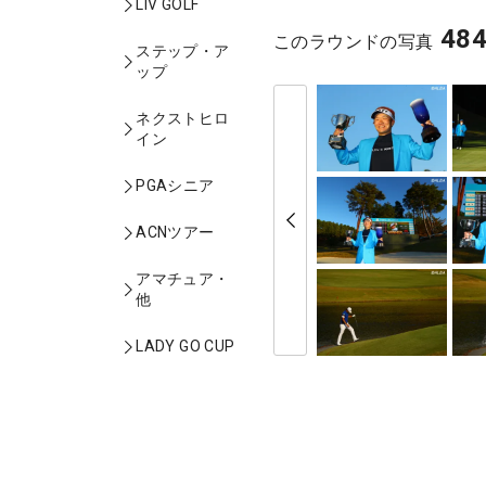
LIV GOLF
48
このラウンドの写真
ステップ・ア
ップ
ネクストヒロ
イン
PGAシニア
ACNツアー
アマチュア・
他
LADY GO CUP