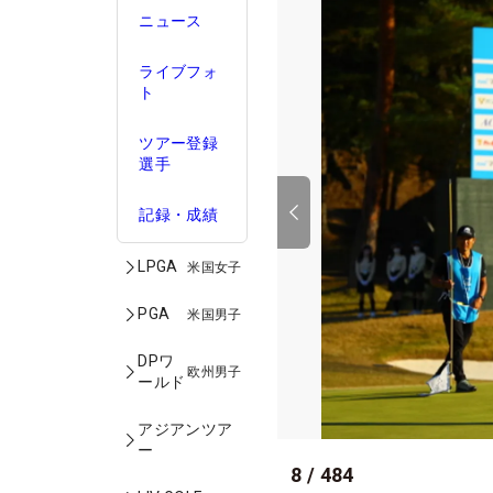
ニュース
ライブフォ
ト
ツアー登録
選手
記録・成績
LPGA
米国女子
PGA
米国男子
DPワ
欧州男子
ールド
アジアンツア
ー
8
/
484