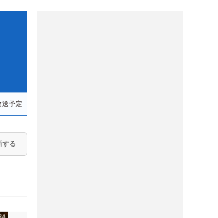
放送予定
新する