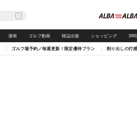
漫画
ゴルフ動画
雑誌出版
ショッピング
SN
ゴルフ場予約／毎週更新！限定優待プラン
削り出しの打