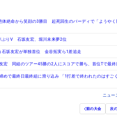
が絶体絶命から笑顔の3勝目 起死回生のバーディで「ようやく
年ぶりV 石坂友宏、堀川未来夢2位
う石坂友宏が単独首位 金谷拓実ら1差追走
友宏 同組のツアー45勝の2人にスコアで勝ち、首位Tで最終
締めで最終日最終組に滑り込み 「1打差で終われたのはすご
ニュー
前の大会
次