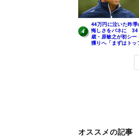
44万円に泣いた昨季
悔しさをバネに 34
4
歳・原敏之が初シー
獲りへ「まずはトッ
10」
オススメの記事