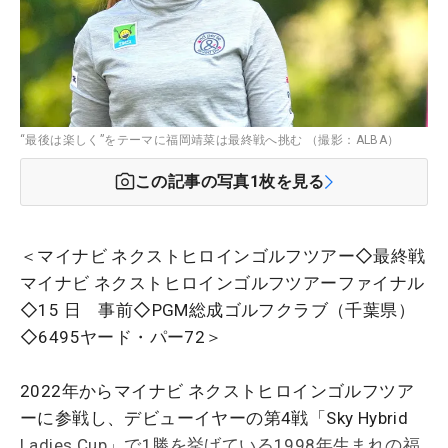
“最後は楽しく”をテーマに福岡靖菜は最終戦へ挑む （撮影：ALBA）
この記事の写真
1
枚を見る
＜マイナビ ネクストヒロインゴルフツアー◇最終戦
マイナビ ネクストヒロインゴルフツアーファイナル
◇15 日 事前◇PGM総成ゴルフクラブ（千葉県）
◇6495ヤード・パー72＞
2022年からマイナビ ネクストヒロインゴルフツア
ーに参戦し、デビューイヤーの第4戦「Sky Hybrid
Ladies Cup」で1勝を挙げている1998年生まれの福