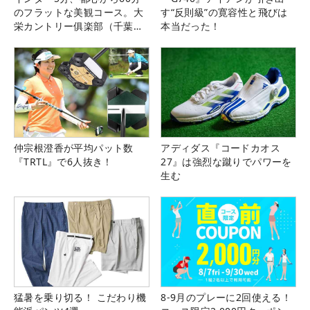
のフラットな美観コース。大
す“反則級”の寛容性と飛びは
栄カントリー俱楽部（千葉
本当だった！
県）
仲宗根澄香が平均パット数
アディダス『コードカオス
『TRTL』で6人抜き！
27』は強烈な蹴りでパワーを
生む
猛暑を乗り切る！ こだわり機
8-9月のプレーに2回使える！