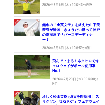
2026年8月6日 (木) 10時43分
9
無念の「全英女子」を終えた山下美
夢有が帰国 きょうだい揃って神戸
の寿司屋で「バースデーディナ
ー？」
2026年8月6日 (木) 10時59分
1
飛んで止まる！ネクヒロでキ
ャロウェイがボール使用率
No.1
2026年7月23日 (木) 09時00分
1
珍しく松山英樹も5Wを即採用！ ス
リクソン『ZXi RKT』フェアウェイ