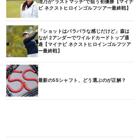
理乃が“ラストマッチ”で狙う初優勝【マイナ
った。「つらい一年だった…」と肩を落とす福岡だ
ビ ネクストヒロインゴルフツアー最終戦】
が、まだチャンスは残っている。
マイナビポイントランキング（MP）23位の資格で
「ショットはバラバラな感じだけど」森は
なが 2アンダーでワイルドカードトップ通
同ツアーの最終戦への切符を獲得している。気持ち
過【マイナビ ネクストヒロインゴルフツア
を切り替えて、練習も再開し「最近はショットも真
ー最終戦】
っすぐ飛ぶようになってきた」と徐々に調子も取り
戻している状況。「なので、最後は楽しく、頑張り
たいです」と胸を張って白い歯を見せた。
最新の5Sシャフト、どう選ぶのが正解？
19年からツアーに出場できる予選会（QT）を受験
できるのはJLPGA会員のみと規定が変わった。プロ
テストに合格していない選手はQTに出られなくな
り、ツアーで活躍するチャンスは年に一度のプロテ
ストだけとなった。その同年に始まったマイナビ ネ
クストヒロインゴルフツアーにはプロテスト合格を
目指す多くの選手が参戦し、福岡もそのなかのひと