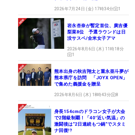
最高なクライマックスを迎えたい。（文・高木彩
2026年7月24日 (金) 17時34分
1
音）
岩永杏奈が暫定首位、廣吉優
梨菜8位 予選ラウンドは日
没サスペ/全米女子アマ
2026年8月6日 (木) 11時18分
1
熊本出身の秋吉翔太と重永亜斗夢が
熊本県庁を訪問 「JOYX OPEN」
で集めた義援金を贈呈
2026年8月6日 (木) 18時43分
8
身長154cmのドラコン女子が大会
で2階級制覇！「40°近い気温」の
激闘後は“2日連続もつ鍋”でスタミ
ナ回復!?