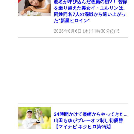
改名が呼び込んだ悲願の初V！ 苦節
を乗り越えた美女イ・ユルリンは、
同姓同名7人の混戦から這い上がっ
た“新星ヒロイン”
2026年8月6日 (木) 11時30分
15
24時間かけて長崎からやってきた…
山田もゆがプレーオフ制し初優勝
【マイナビ ネクヒロ第9戦】