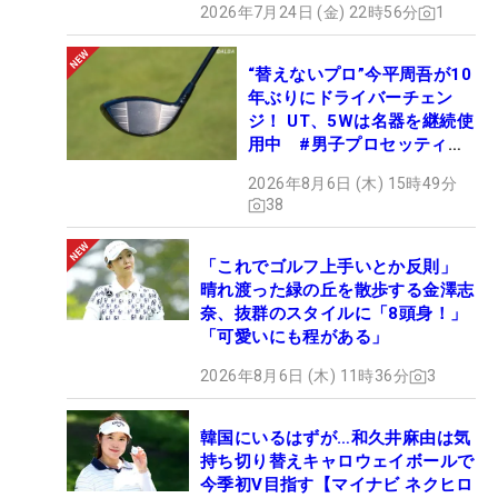
2026年7月24日 (金) 22時56分
1
“替えないプロ”今平周吾が10
年ぶりにドライバーチェン
ジ！ UT、5Wは名器を継続使
用中 #男子プロセッティン
グ
2026年8月6日 (木) 15時49分
38
「これでゴルフ上手いとか反則」
晴れ渡った緑の丘を散歩する金澤志
奈、抜群のスタイルに「8頭身！」
「可愛いにも程がある」
2026年8月6日 (木) 11時36分
3
韓国にいるはずが…和久井麻由は気
持ち切り替えキャロウェイボールで
今季初V目指す【マイナビ ネクヒロ