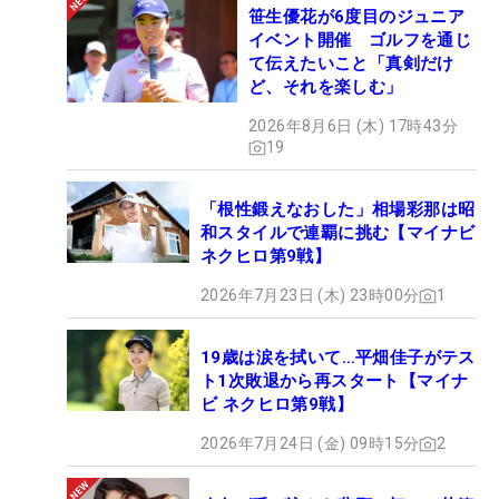
笹生優花が6度目のジュニア
イベント開催 ゴルフを通じ
て伝えたいこと「真剣だけ
ど、それを楽しむ」
2026年8月6日 (木) 17時43分
19
「根性鍛えなおした」相場彩那は昭
和スタイルで連覇に挑む【マイナビ
ネクヒロ第9戦】
2026年7月23日 (木) 23時00分
1
19歳は涙を拭いて…平畑佳子がテス
ト1次敗退から再スタート【マイナ
ビ ネクヒロ第9戦】
2026年7月24日 (金) 09時15分
2