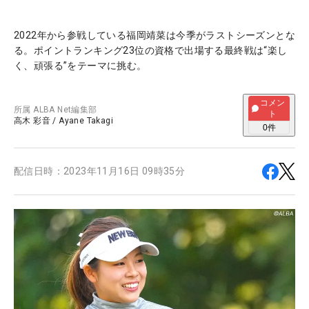
2022年から参戦している福岡靖菜は今季がラストシーズンとな
る。ポイントランキング23位の資格で出場する最終戦は“楽し
く、頑張る”をテーマに挑む。
コメン
所属
ALBA Net編集部
ト
高木 彩音
/
Ayane Takagi
0
件
配信日時：
2023年11月16日 09時35分