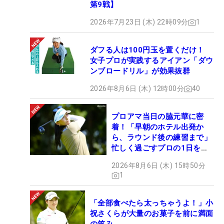
第9戦】
2026年7月23日 (木) 22時09分
1
ダフる人は100円玉を置くだけ！
女子プロが実践するアイアン「ダウ
ンブロードリル」が効果抜群
2026年8月6日 (木) 12時00分
40
プロアマ当日の脇元華に密
着！「早朝のホテル出発か
ら、ラウンド後の練習まで」
忙しく過ごすプロの1日を公
開
2026年8月6日 (木) 15時50分
1
「全部食べたら太っちゃうよ！」小
祝さくらが大量のお菓子を前に満面