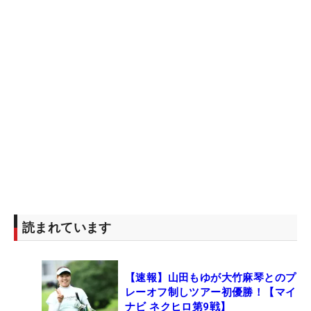
りだ。
「試合経験ができるのもそうですし、中継が入るか
ら応援してくれるひとも、声をかけてくれる人も増
えましたし、有難いです。優勝したときの映像も残
っているので、今でも見てくれるひとたちもいるん
です。それで声をかけてくれたりとか、インスタグ
ラムのフォロワーも増えました」と、マイナビ ネク
ストヒロインゴルフツアーに出場したことで自身の
知名度アップにつながり、応援してもらえることが
増えた福岡。「これからもあたたかく見守っていた
だければ嬉しいです」とファンに向けた。
読まれています
そんな福岡のラストマッチの初日は1番から午前9時
【速報】山田もゆが大竹麻琴とのプ
30分に森はな、菊池りお、佐々木理乃とスタートし
レーオフ制しツアー初優勝！【マイ
ていく。“楽しく頑張る”をテーマに、福岡にとって
ナビ ネクヒロ第9戦】