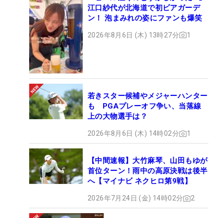
江口紗代が北海道で初ビアガーデ
ン！ 泡まみれの姿にファンも爆笑
2026年8月6日 (木) 13時27分
1
若きスター候補やメジャーハンター
も PGAプレーオフ争い、当落線
上の大物選手は？
2026年8月6日 (木) 14時02分
1
【中間速報】大竹麻琴、山田もゆが
首位ターン！雨中の高原決戦は後半
へ【マイナビ ネクヒロ第9戦】
2026年7月24日 (金) 14時02分
2