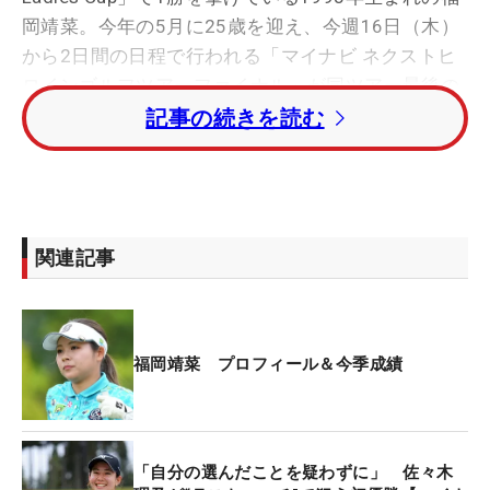
岡靖菜。今年の5月に25歳を迎え、今週16日（木）
から2日間の日程で行われる「マイナビ ネクストヒ
ロインゴルフツアーファイナル」が同ツアー最後の
試合となる。
記事の続きを読む
「最後ぐらいは楽しく回りたい」。今年はショット
の不調に苦しむ一年となった。「曲がってばかりで
苦しかったですね。練習に行きたくない日もあった
関連記事
し、クラブ握らないこともありました」と苦しいシ
ーズンだったことを明かす。
デビューした22年は7試合に出場し、優勝が1回、ト
福岡靖菜 プロフィール＆今季成績
ップ5が3回と好成績をおさめ、JLPGAプロテストで
は最終ステージまで進んでいた。しかし今年は同ツ
アーに8試合出場し、トップ10が3回、プロテストは
「自分の選んだことを疑わずに」 佐々木
第2次予選で敗北という無念の結果に終わってしま