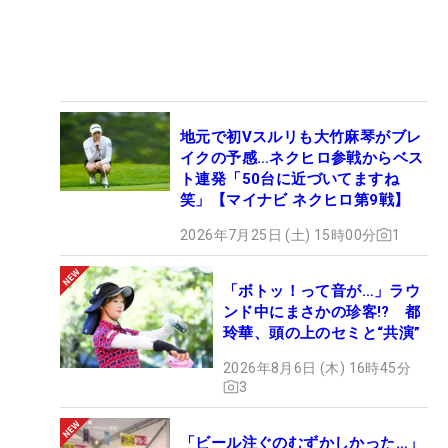
地元で初Vスルリも大竹麻琴がブレ
イクの予感…ネクヒロ参戦からベス
ト連発「50台に近づいてますね
笑」【マイナビ ネクヒロ第9戦】
2026年7月25日 (土) 15時00分
1
「ボトッ！って音が…」ラウ
ンド中にまさかの珍客!? 都
玲華、頭の上のセミと“共演”
2026年8月6日 (木) 16時45分
3
「ビール注ぐのむずかしかった…」