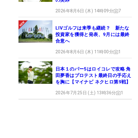
の笑み
2026年8月6日 (木) 14時09分
7
LIVゴルフは来季も継続？ 新たな
投資家を獲得と発表、9月には最終
合意へ
2026年8月6日 (木) 11時00分
1
日本１のパー5はロイコレで攻略 角
田夢香はプロテスト最終日の手応え
を胸に【マイナビ ネクヒロ第9戦】
2026年7月25日 (土) 13時36分
1