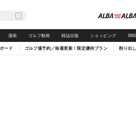
漫画
ゴルフ動画
雑誌出版
ショッピング
SN
ボード
ゴルフ場予約／毎週更新！限定優待プラン
削り出