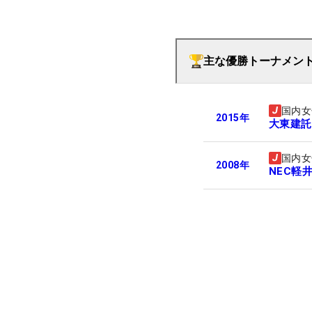
主な優勝トーナメン
国内女
2015
年
大東建託
国内女
2008
年
NEC軽