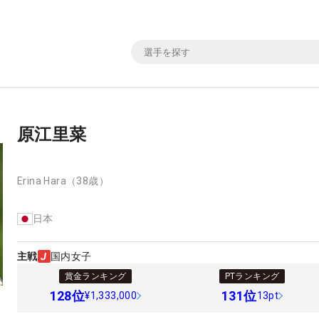
原江里菜
Erina Hara
（38歳）
日本
主戦
国内女子
賞金ランキング
PTランキング
128
位
131
位
¥1,333,000
13pt