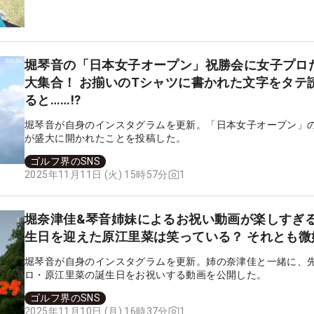
堀琴音の「日本女子オープン」祝勝会に女子プロ
大集合！ お揃いのTシャツに書かれた文字をタテ
ると……!?
堀琴音が自身のインスタグラムを更新。「日本女子オープン」
が盛大に開かれたことを投稿した。
ゴルフ界のSNS
1
2025年11月11日 (火) 15時57分
堀奈津佳&琴音姉妹によるお祝い動画が楽しすぎる
生日を迎えた原江里菜は笑っている？ それとも微
堀琴音が自身のインスタグラムを更新。姉の奈津佳と一緒に、
ロ・原江里菜の誕生日をお祝いする動画を公開した。
ゴルフ界のSNS
1
2025年11月10日 (月) 16時37分