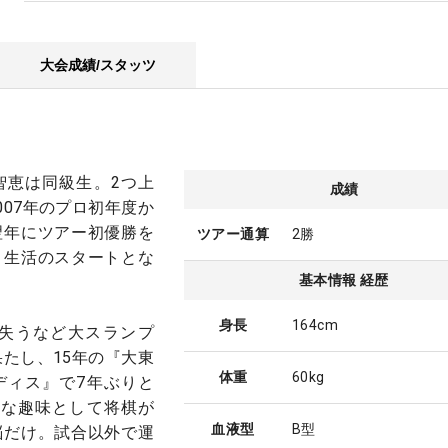
大会成績/スタッツ
智恵は同級生。2つ上
成績
007年のプロ初年度か
翌年にツアー初優勝を
ツアー通算
2勝
ロ生活のスタートとな
基本情報 経歴
身長
164cm
を失うなど大スランプ
果たし、15年の『大東
体重
60kg
ディス』で7年ぶりと
外な趣味として将棋が
血液型
B型
脳だけ。試合以外で運