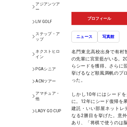
アジアンツア
ー
プロフィール
LIV GOLF
ステップ・ア
ニュース
写真館
ップ
名門東北高校出身で有村
ネクストヒロ
イン
の先輩に宮里藍がいる。2
らシードを獲得。さらに
PGAシニア
挙げるなど順風満帆のプ
った。
ACNツアー
アマチュア・
しかし10年にはシード
他
に。12年にシード復帰を
建託・いい部屋ネットレ
LADY GO CUP
なる2勝目を挙げた。意
あり、「将棋で使うのは