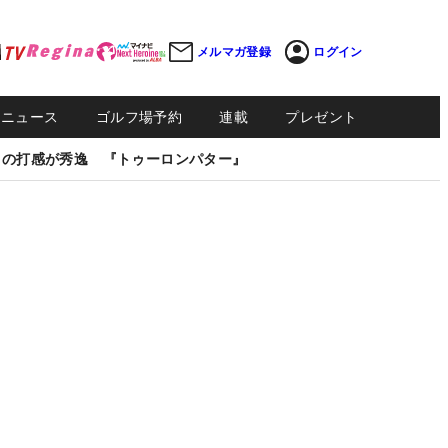
メルマガ登録
ログイン
Sニュース
ゴルフ場予約
連載
プレゼント
しの打感が秀逸 『トゥーロンパター』