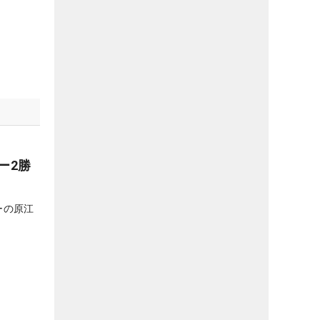
ー2勝
ーの原江