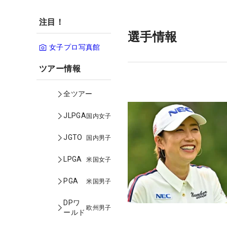
注目！
選手情報
女子プロ写真館
ツアー情報
全ツアー
JLPGA
国内女子
JGTO
国内男子
LPGA
米国女子
PGA
米国男子
DPワ
欧州男子
ールド