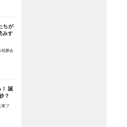
たちが
読みす
の祝勝会
！ 誕
妙？
先輩プ