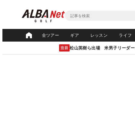
全ツアー
ギア
レッスン
ライフ
松山英樹ら出場 米男子リーダー
注目