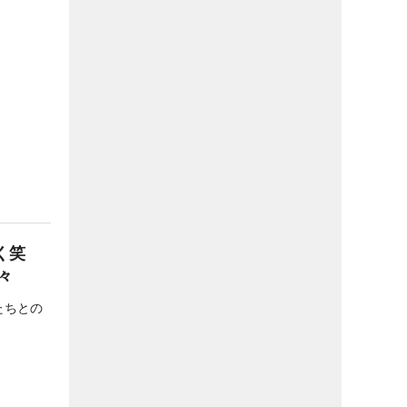
く笑
々
たちとの