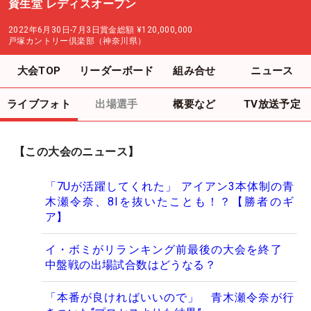
資生堂 レディスオープン
2022年6月30日-7月3日
賞金総額
¥120,000,000
戸塚カントリー倶楽部（神奈川県）
大会TOP
リーダーボード
組み合せ
ニュース
ライブフォト
出場選手
概要など
TV放送予定
【この大会のニュース】
「7Uが活躍してくれた」 アイアン3本体制の青
木瀬令奈、8Iを抜いたことも！？【勝者のギ
ア】
イ・ボミがリランキング前最後の大会を終了
中盤戦の出場試合数はどうなる？
「本番が良ければいいので」 青木瀬令奈が行