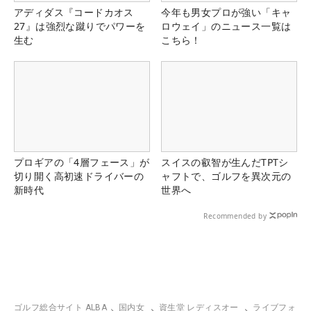
アディダス『コードカオス
今年も男女プロが強い「キャ
27』は強烈な蹴りでパワーを
ロウェイ」のニュース一覧は
生む
こちら！
プロギアの「4層フェース」が
スイスの叡智が生んだTPTシ
切り開く高初速ドライバーの
ャフトで、ゴルフを異次元の
新時代
世界へ
Recommended by
ゴルフ総合サイト ALBA
国内女
資生堂 レディスオー
ライブフォ