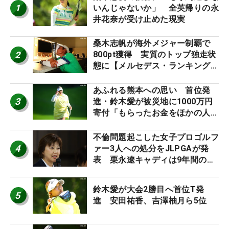
1
いんじゃないか」 全英帰りの永
井花奈が受け止めた現実
桑木志帆が海外メジャー制覇で
2
800pt獲得 実質のトップ独走状
態に【メルセデス・ランキング番
外編】
あふれる熊本への思い 首位発
3
進・鈴木愛が被災地に1000万円
寄付「もらったお金をほかの人
に」
不倫問題起こした女子プロゴルフ
4
ァー3人への処分をJLPGAが発
表 栗永遼キャディは9年間の立
ち入り禁止
鈴木愛が大会2勝目へ首位T発
5
進 安田祐香、吉澤柚月ら5位