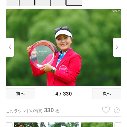
4
/
330
前へ
次へ
330
このラウンドの写真
枚