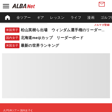
全ツアー
ギア
レッスン
ライフ
漫画
ゴルフ
メルマガ登録
松山英樹ら出場 ウィンダム選手権のリーダーボード
米国男子
北海道meijiカップ リーダーボード
国内女子
最新の世界ランキング
米国女子
JLPGAツアー
国内女子