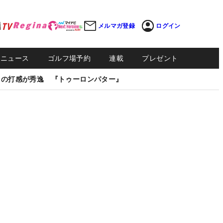
メルマガ登録
ログイン
Sニュース
ゴルフ場予約
連載
プレゼント
しの打感が秀逸 『トゥーロンパター』