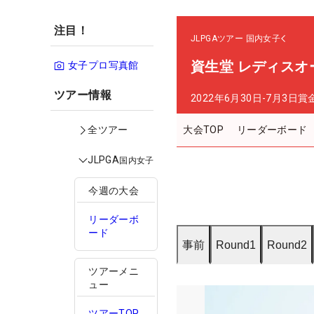
注目！
JLPGAツアー
国内女子
資生堂 レディスオ
女子プロ写真館
ツアー情報
2022年6月30日-7月3日
賞
大会TOP
リーダーボード
全ツアー
JLPGA
国内女子
今週の大会
リーダーボ
ード
事前
Round1
Round2
ツアーメニ
ュー
ツアーTOP