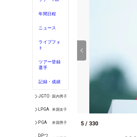
年間日程
ニュース
ライブフォ
ト
ツアー登録
選手
記録・成績
JGTO
国内男子
LPGA
米国女子
PGA
5
/
330
米国男子
DPワ