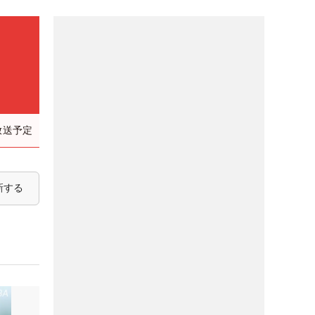
放送予定
新する