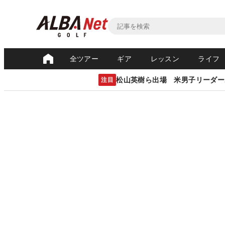
全ツアー
ギア
レッスン
ライフ
松山英樹ら出場 米男子リーダー
注目