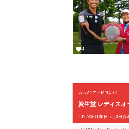
4
JLPGAツアー
国内女子
資生堂 レディスオ
2022年6月30日-7月3日
賞