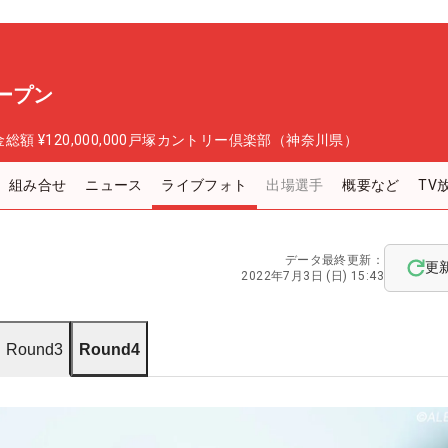
ープン
金総額
¥120,000,000
戸塚カントリー倶楽部（神奈川県）
組み合せ
ニュース
ライブフォト
出場選手
概要など
TV
データ最終更新：
更
2022年7月3日 (日) 15:43
Round3
Round4