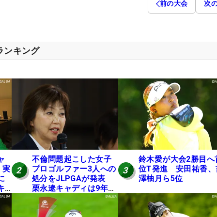
前の大会
次
スランキング
ャ
不倫問題起こした女子
鈴木愛が大会2勝目へ
 実
プロゴルファー3人への
位T発進 安田祐香、
2
3
に
処分をJLPGAが発表
澤柚月ら5位
キ
栗永遼キャディは9年間
の立ち入り禁止