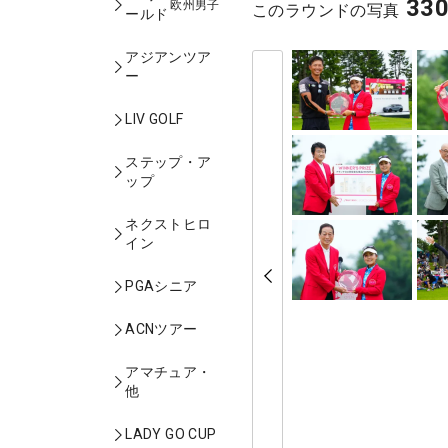
33
欧州男子
このラウンドの写真
ールド
アジアンツア
ー
LIV GOLF
ステップ・ア
ップ
ネクストヒロ
イン
PGAシニア
ACNツアー
アマチュア・
他
LADY GO CUP