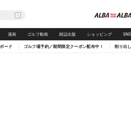
漫画
ゴルフ動画
雑誌出版
ショッピング
SN
ボード
ゴルフ場予約／期間限定クーポン配布中！
削り出