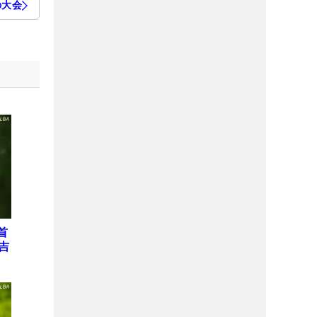
の大会
首
吉