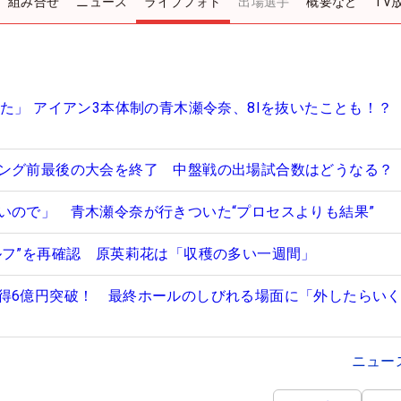
組み合せ
ニュース
ライブフォト
出場選手
概要など
TV
れた」 アイアン3本体制の青木瀬令奈、8Iを抜いたことも！？
ング前最後の大会を終了 中盤戦の出場試合数はどうなる？
いので」 青木瀬令奈が行きついた“プロセスよりも結果”
ルフ”を再確認 原英莉花は「収穫の多い一週間」
得6億円突破！ 最終ホールのしびれる場面に「外したらいく
ニュー