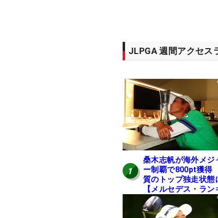
JLPGA 週間アクセ
桑木志帆が海外メジ
ー制覇で800pt獲得
1
質のトップ独走状態
【メルセデス・ラン
ング番外編】