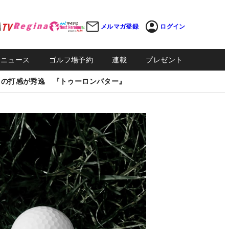
メルマガ登録
ログイン
Sニュース
ゴルフ場予約
連載
プレゼント
しの打感が秀逸 『トゥーロンパター』