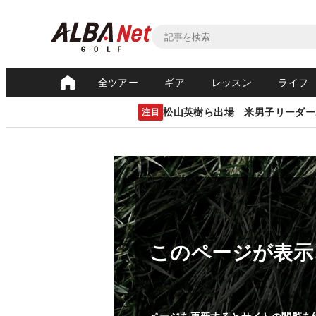
全ツアー
ギア
レッスン
ライフ
松山英樹ら出場 米男子リーダー
注目
このページが表示